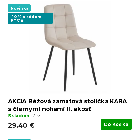
V
e
ý
Novinka
p
p
r
-10 % s kódom:
BTS10
i
o
s
d
p
u
r
k
o
t
d
o
u
v
k
t
o
v
AKCIA Béžová zamatová stolička KARA
s čiernymi nohami II. akosť
Skladom
(2 ks)
29.40 €
Do Košíka