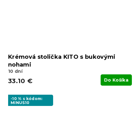
Krémová stolička KITO s bukovými
nohami
10 dní
33.10 €
Do Košíka
-10 % s kódom:
MINUS10