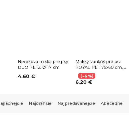
Nerezová miska pre psy
Mäkký vankúš pre psa
DUO PETZ Ø 17 cm
ROYAL PET 75x60 cm,
čierny
4.60 €
(–6 %)
6.20 €
ajlacnejšie
Najdrahšie
Najpredávanejšie
Abecedne