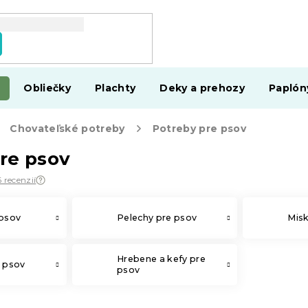
Obliečky
Plachty
Deky a prehozy
Paplón
Chovateľské potreby
Potreby pre psov
re psov
 recenzií
 psov
Pelechy pre psov
Misk
Hrebene a kefy pre
e psov
psov