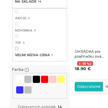
NA SKLADE
14
AKCIA
0
NOVINKA
0
TIP
0
OHRÁDKA pre
VEĽMI NÍZKA CENA
1
psa/mačku sivá
74x74x43cm
(–19 %)
18.90 €
Farba
?
R
a
Odporúčame
N
d
e
V
n
ý
Zobrazených položiek:
14
i