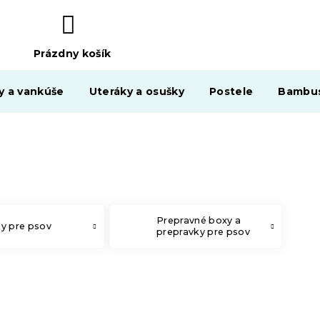
Prázdny košík
NÁKUPNÝ
KOŠÍK
y a vankúše
Uteráky a osušky
Postele
Bambus
Prepravné boxy a
y pre psov
prepravky pre psov