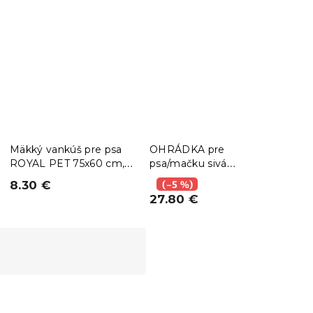
Mäkký vankúš pre psa
OHRÁDKA pre
Nere
ROYAL PET 75x60 cm,
psa/mačku sivá
pso
vzorovaný
91x91x58cm
Ø 13
8.30 €
(–5 %)
3.6
27.80 €