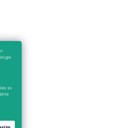
pre
Frisbee LABKOVÁ PATROLA -
en
viac farieb
lógie.
Skladom
(>10 ks)
2.90 €
las so
žete
asím