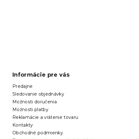
cm tmavosi
Skladom
(3 ks)
24.10 €
Z
á
p
Informácie pre vás
ä
t
Predajne
i
Sledovanie objednávky
e
Možnosti doručenia
Možnosti platby
Reklamácie a vrátenie tovaru
Kontakty
Obchodné podmienky