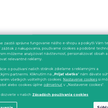
iska pre psy DUO
Samonavíjacie vodítko 
e zaistili správne fungovanie nášho e-shopu a poskytli Vám t
cm
psa GUID, bielo-modré
ší zážitok z nakupovania, používame cookies a podobné techno
s)
Skladom
(>10 ks)
nim môžeme analyzovať návštevnosť, personalizovať obsah a
ovať relevantné reklamy.
5 €
ácie o používaní našich stránok zdieľame s reklamnými a
ckými partnermi. Kliknutím na „
Prijať všetko
“ nám dávate súh
vaním všetkých voliteľných cookies.
Nastavenie cookies
si mô
sobiť alebo cookies úplne
odmietnuť
v „Nastavenie cookies“.
 dozviete v našich
Zásadách používania cookies
Súhl
tavenie