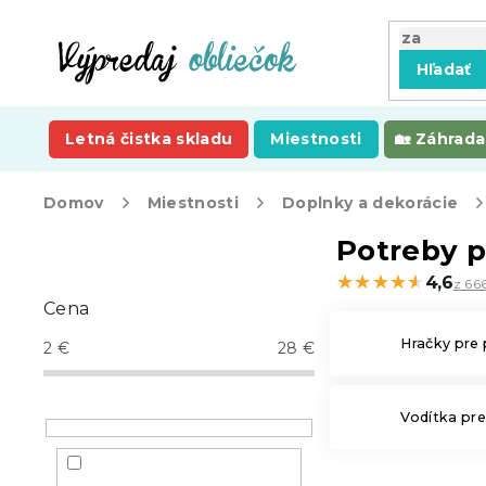
Prejsť
na
obsah
Hľadať
Letná čistka skladu
Miestnosti
Záhrada
Domov
Miestnosti
Doplnky a dekorácie
B
Potreby p
o
★★★★★
★★★★★
4,6
z 666
č
Cena
n
ý
Hračky pre
2
€
28
€
p
a
n
Vodítka pr
e
l