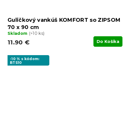
Guličkový vankúš KOMFORT so ZIPSOM
70 x 90 cm
Skladom
(>10 ks)
11.90 €
Do Košíka
-10 % s kódom:
BTS10