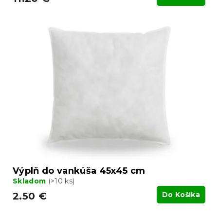
Výplň do vankúša 45x45 cm
Skladom
(>10 ks)
2.50 €
Do Košíka