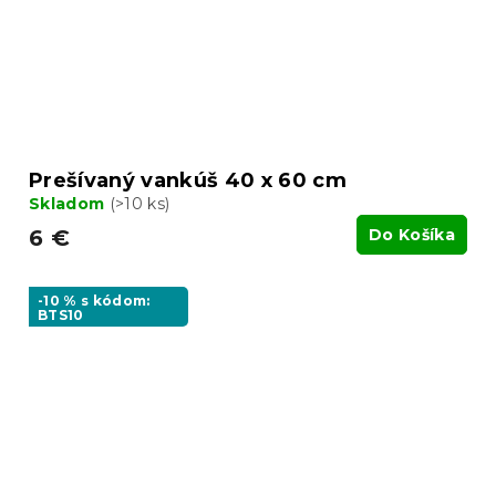
Prešívaný vankúš 40 x 60 cm
Skladom
(>10 ks)
6 €
Do Košíka
-10 % s kódom:
BTS10