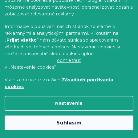
používame cookies a podobné technológie. Vďaka nim
môžeme analyzovať návštevnosť, personalizovať obsah a
zobrazovať relevantné reklamy.
Informácie o používaní našich stránok zdieľame s
reklamnými a analytickými partnermi. Kliknutím na
„
Prijať všetko
“ nám dávate súhlas so spracovaním
všetkých voliteľných cookies.
Nastavenie cookies
si
Letná prikrývka 140 x 200 cm s
môžete prispôsobiť alebo cookies úplne
vankúšom 50 x 70 cm
odmietnuť
Skladom
(>10 ks)
v „Nastavenie cookies“.
15.20 €
Do Košíka
Viac sa dozviete v našich
Zásadách používania
cookies
Nastavenie
Súhlasím