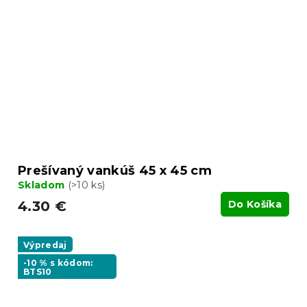
Prešívaný vankúš 45 x 45 cm
Skladom
(>10 ks)
4.30 €
Do Košíka
Výpredaj
-10 % s kódom:
BTS10