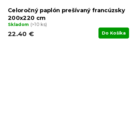
Celoročný paplón prešívaný francúzsky
200x220 cm
Skladom
(>10 ks)
22.40 €
Do Košíka