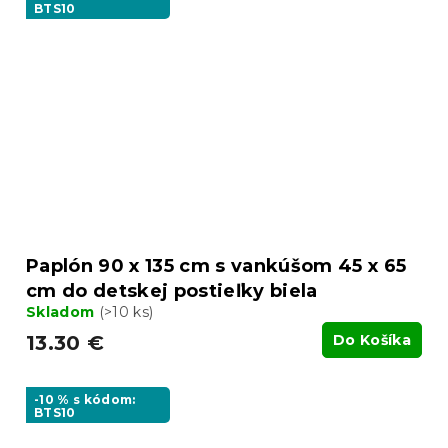
BTS10
Paplón 90 x 135 cm s vankúšom 45 x 65
cm do detskej postieľky biela
Skladom
(>10 ks)
13.30 €
Do Košíka
-10 % s kódom:
BTS10