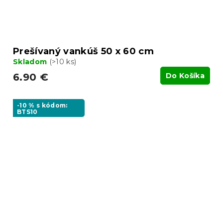
Prešívaný vankúš 50 x 60 cm
Skladom
(>10 ks)
6.90 €
Do Košíka
-10 % s kódom:
BTS10