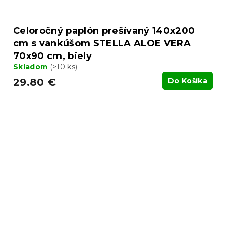
Celoročný paplón prešívaný 140x200
cm s vankúšom STELLA ALOE VERA
70x90 cm, biely
Skladom
(>10 ks)
29.80 €
Do Košíka