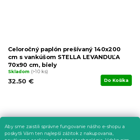
Celoročný paplón prešívaný 140x200
cm s vankúšom STELLA LEVANDUĽA
70x90 cm, biely
Skladom
(>10 ks)
32.50 €
Do Košíka
Aby sme zaistili správne fungovanie nášho e-shopu a
poskytli Vám ten najlepší zážitok z nakupovania,