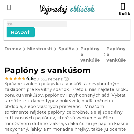
Prejsť
N
na
KO
obsah
HĽADAŤ
Domov
Miestnosti
Spálňa
Paplóny
Paplóny
a
a
vankúše
vankúše
Paplóny s vankúšom
★★★★★
★★★★★
4,6
z 9 352 recenzií
Správne zvolená prikrývka a vankúš sú nevyhnutným
základom pre kvalitný spánok. Preto u nás nájdete širokú
ponuku vankúšov, paplónov i zvýhodnených sád. Vybrať
si môžete z dvoch typov prikrývok, podľa ročného
obdobia, alebo vlastných preferencií. V našom
sortimente nájdete paplóny celoročné, ale aj špeciálny
rad luxusných paplónov, ktoré sú vyplnené väčším
množstvom dutého vlákna, vďaka čomu je paplón krásne
nadýchaný, ľahký a mimoriadne hrejivý, takže ju oceníte