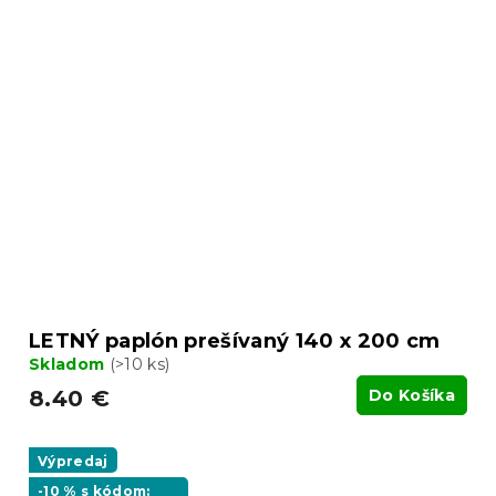
LETNÝ paplón prešívaný 140 x 200 cm
Skladom
(>10 ks)
8.40 €
Do Košíka
Výpredaj
-10 % s kódom: