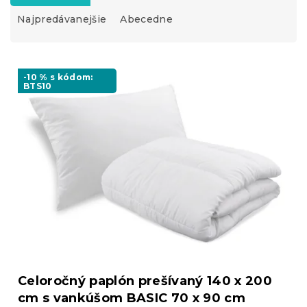
d
Najpredávanejšie
Abecedne
e
n
i
V
e
ý
-10 % s kódom:
p
BTS10
p
r
i
o
s
d
p
u
r
k
o
t
d
o
u
v
k
t
o
v
Celoročný paplón prešívaný 140 x 200
cm s vankúšom BASIC 70 x 90 cm