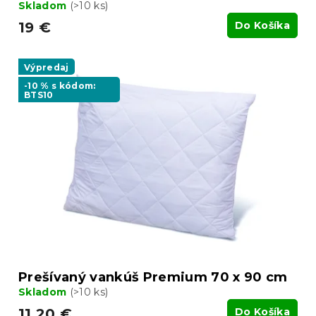
Skladom
(>10 ks)
19 €
Do Košíka
Výpredaj
-10 % s kódom:
BTS10
Prešívaný vankúš Premium 70 x 90 cm
Skladom
(>10 ks)
11.20 €
Do Košíka