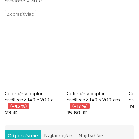
prevažne v zime.
Celoročný paplón
Celoročný paplón
Celo
prešívaný 140 x 200 cm
prešívaný 140 x 200 cm
preš
s guličkovým vankúšom
(–45 %)
(–17 %)
s v
19 
KOMFORT 70 x 90 cm
23 €
15.60 €
90 
R
a
Odporúčame
Najlacnejšie
Najdrahšie