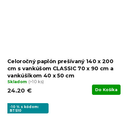
Celoročný paplón prešívaný 140 x 200
cm s vankúšom CLASSIC 70 x 90 cm a
vankúšikom 40 x 50 cm
Skladom
(>10 ks)
24.20 €
Do Košíka
-10 % s kódom:
BTS10