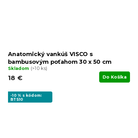
Anatomický vankúš VISCO s
bambusovým poťahom 30 x 50 cm
Skladom
(>10 ks)
18 €
Do Košíka
-10 % s kódom:
BTS10