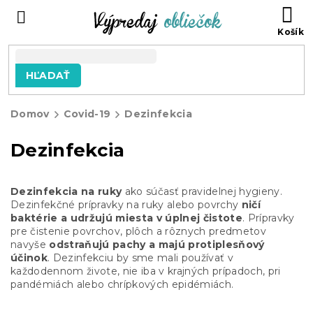
Prejsť
N
na
KO
obsah
HĽADAŤ
Domov
Covid-19
Dezinfekcia
Dezinfekcia
Dezinfekcia
na ruky
ako súčasť
pravidelnej
hygieny
.
Dezinfekčné prípravky
na ruky
alebo povrchy
ničí
baktérie
a
udržujú
miesta
v úplnej
čistote
.
Prípravky
pre čistenie
povrchov
,
plôch
a
rôznych predmetov
navyše
odstraňujú
pachy
a majú
protiplesňový
účinok
.
Dezinfekciu
by sme mali používať
v
každodennom
živote
,
nie
iba
v
krajných prípadoch
,
pri
pandémiách
alebo
chrípkových
epidémiách
.