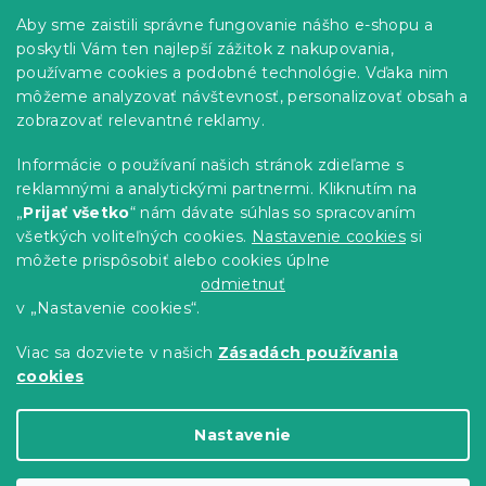
p
Informácie pre vás
Aby sme zaistili správne fungovanie nášho e-shopu a
ä
poskytli Vám ten najlepší zážitok z nakupovania,
t
Predajne
používame cookies a podobné technológie. Vďaka nim
i
Sledovanie objednávky
môžeme analyzovať návštevnosť, personalizovať obsah a
e
Možnosti doručenia
zobrazovať relevantné reklamy.
Možnosti platby
Informácie o používaní našich stránok zdieľame s
Reklamácie a vrátenie tovaru
reklamnými a analytickými partnermi. Kliknutím na
Kontakty
„
Prijať všetko
“ nám dávate súhlas so spracovaním
Obchodné podmienky
všetkých voliteľných cookies.
Nastavenie cookies
si
Podmienky ochrany osobných údajov
môžete prispôsobiť alebo cookies úplne
Etický kódex
odmietnuť
v „Nastavenie cookies“.
Pre partnerov
Viac sa dozviete v našich
Zásadách používania
cookies
Vytvoril Shoptet Premium
Nastavenie
Copyright 2026
Výpredaj obliečok
. Všetky práva