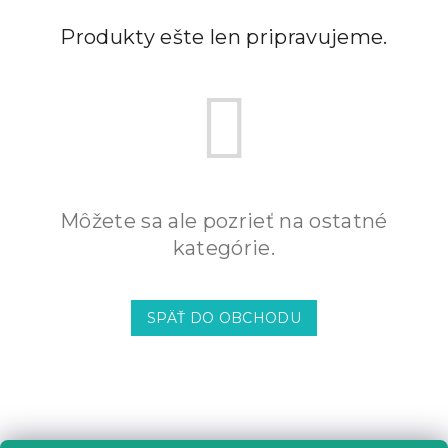
Produkty ešte len pripravujeme.
Môžete sa ale pozrieť na ostatné
kategórie.
SPÄŤ DO OBCHODU
Z
á