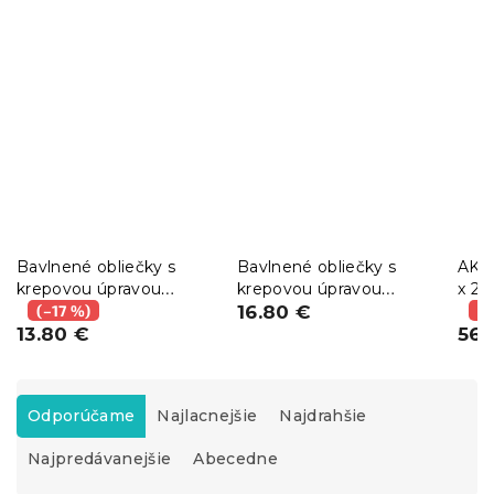
Bavlnené obliečky s
Bavlnené obliečky s
AKCI
krepovou úpravou
krepovou úpravou
x 20
LUXERA biele hotelová
(–17 %)
LUXERA svetlo sivé
16.80 €
(–
kapsa II. akosť
13.80 €
hotelová kapsa II. akosť
56.
R
a
Odporúčame
Najlacnejšie
Najdrahšie
d
Najpredávanejšie
Abecedne
e
n