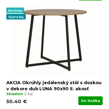
Novinka
Výpredaj
AKCIA Okrúhly jedálenský stôl s doskou
v dekore dub LUNA 90x90 II. akosť
Skladom
(1 ks)
50.40 €
Do Košíka