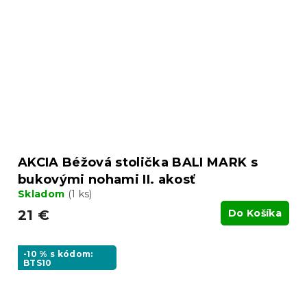
AKCIA Béžová stolička BALI MARK s
bukovými nohami II. akosť
Skladom
(1 ks)
21 €
Do Košíka
-10 % s kódom:
BTS10