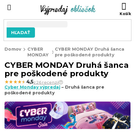
Prejsť
N
na
KO
obsah
HĽADAŤ
Domov
CYBER
CYBER MONDAY Druhá šanca
MONDAY
pre poškodené produkty
CYBER MONDAY Druhá šanca
pre poškodené produkty
★★★★★
★★★★★
4,5
z 26 recenzií
Cyber Monday výpredaj
– Druhá šanca pre
poškodené produkty