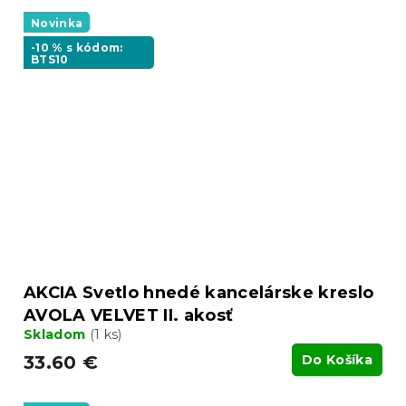
Novinka
-10 % s kódom:
BTS10
AKCIA Svetlo hnedé kancelárske kreslo
AVOLA VELVET II. akosť
Skladom
(1 ks)
33.60 €
Do Košíka