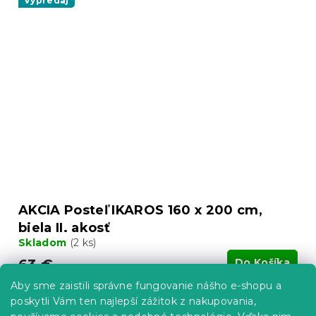
Výpredaj
AKCIA Posteľ IKAROS 160 x 200 cm,
biela II. akosť
Skladom
(2 ks)
63 €
Do Košíka
Aby sme zaistili správne fungovanie nášho e-shopu a
poskytli Vám ten najlepší zážitok z nakupovania,
Výpredaj