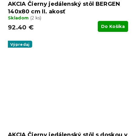
AKCIA Čierny jedálenský stôl BERGEN
140x80 cm II. akosť
Skladom
(2 ks)
92.40 €
Do Košíka
Výpredaj
AKCIA Čierny jedálenský stôl s doskou v