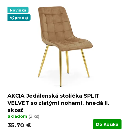
Novinka
Výpredaj
AKCIA Jedálenská stolička SPLIT
VELVET so zlatými nohami, hnedá II.
akosť
Skladom
(2 ks)
35.70 €
Do Košíka