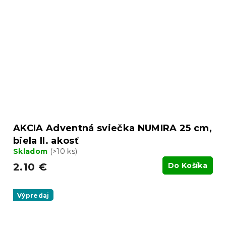
AKCIA Adventná sviečka NUMIRA 25 cm,
biela II. akosť
Skladom
(>10 ks)
2.10 €
Do Košíka
Výpredaj