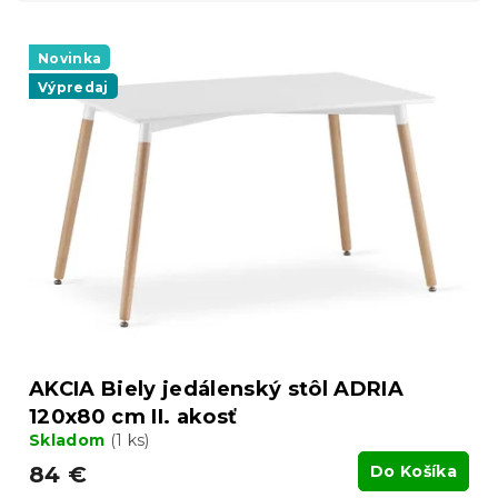
i
V
e
ý
Novinka
p
p
r
Výpredaj
i
o
s
d
p
u
r
k
o
t
d
o
u
v
k
t
o
v
AKCIA Biely jedálenský stôl ADRIA
120x80 cm II. akosť
Skladom
(1 ks)
84 €
Do Košíka