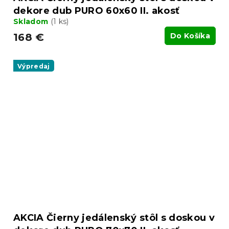
dekore dub PURO 60x60 II. akosť
Skladom
(1 ks)
168 €
Do Košíka
Výpredaj
AKCIA Čierny jedálenský stôl s doskou v