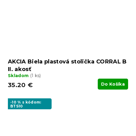
AKCIA Biela plastová stolička CORRAL B
II. akosť
Skladom
(1 ks)
35.20 €
Do Košíka
-10 % s kódom:
BTS10