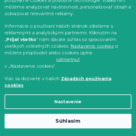
používame cookies a podobné technológie. Vďaka nim
môžeme analyzovať návštevnosť, personalizovať obsah a
zobrazovať relevantné reklamy.
Informácie o používaní našich stránok zdieľame s
reklamnými a analytickými partnermi. Kliknutím na
„
Prijať všetko
“ nám dávate súhlas so spracovaním
všetkých voliteľných cookies.
Nastavenie cookies
si
môžete prispôsobiť alebo cookies úplne
odmietnuť
v „Nastavenie cookies“.
Viac sa dozviete v našich
Zásadách používania
AKCIA Posteľ SOFIA 120 x 200 cm, biela
cookies
II. akosť
Skladom
(>10 ks)
Nastavenie
56.70 €
Detail
Súhlasím
Výpredaj