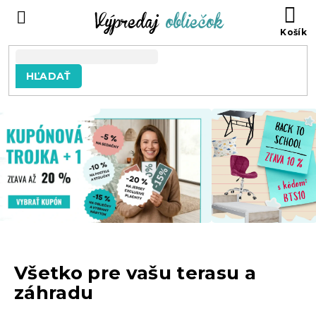
Prejsť
N
na
KO
obsah
HĽADAŤ
Všetko pre vašu terasu a
záhradu