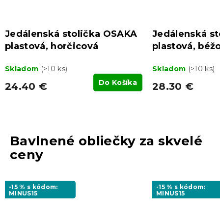
Jedálenská stolička OSAKA
Jedálenská s
plastová, horčicová
plastová, béž
Skladom
(>10 ks)
Skladom
(>10 ks)
Do Košíka
24.40 €
28.30 €
Bavlnené obliečky za skvelé
ceny
-15 % s kódom:
-15 % s kódom:
MINUS15
MINUS15