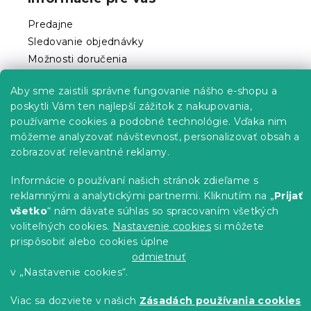
ä
t
Predajne
i
Sledovanie objednávky
e
Možnosti doručenia
Možnosti platby
Aby sme zaistili správne fungovanie nášho e-shopu a
Reklamácie a vrátenie tovaru
poskytli Vám ten najlepší zážitok z nakupovania,
Kontakty
používame cookies a podobné technológie. Vďaka nim
Obchodné podmienky
môžeme analyzovať návštevnosť, personalizovať obsah a
Podmienky ochrany osobných údajov
zobrazovať relevantné reklamy.
Etický kódex
Pre partnerov
Informácie o používaní našich stránok zdieľame s
reklamnými a analytickými partnermi. Kliknutím na „
Prijať
všetko
“ nám dávate súhlas so spracovaním všetkých
voliteľných cookies.
Nastavenie cookies
si môžete
prispôsobiť alebo cookies úplne
Vytvoril Shoptet Premium
odmietnuť
v „Nastavenie cookies“.
Copyright 2026
Výpredaj obliečok
. Všetky práva
Viac sa dozviete v našich
Zásadách používania cookies
vyhradené.
Upraviť nastavenie cookies