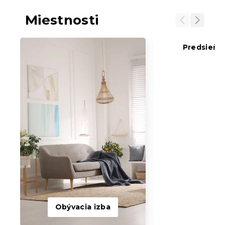
Miestnosti
Predsieň a
Obývacia izba