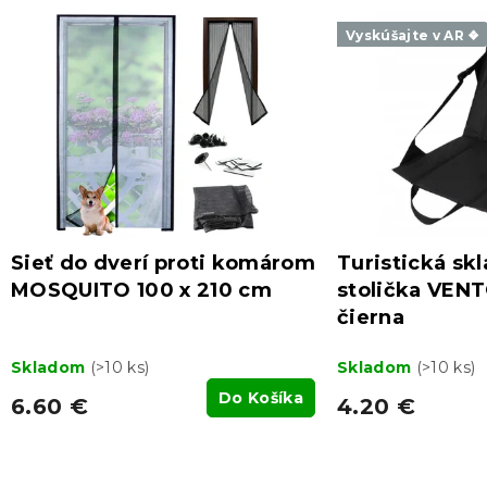
Vyskúšajte v AR ❖
Sieť do dverí proti komárom
Turistická sk
MOSQUITO 100 x 210 cm
stolička VEN
čierna
Skladom
(>10 ks)
Skladom
(>10 ks)
Do Košíka
6.60 €
4.20 €