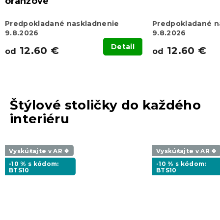
oranžové
Predpokladané naskladnenie
Predpokladané n
9.8.2026
9.8.2026
Detail
12.60 €
12.60 €
od
od
Štýlové stoličky do každého
interiéru
Vyskúšajte v AR ❖
Vyskúšajte v AR ❖
-10 % s kódom:
-10 % s kódom:
BTS10
BTS10