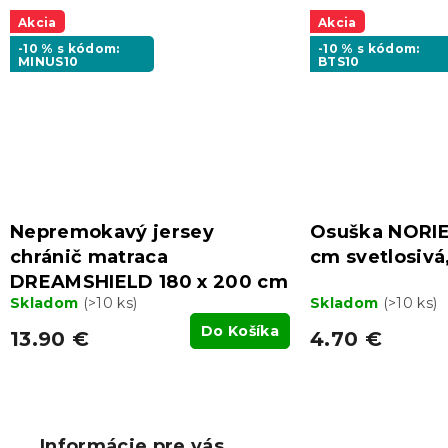
Akcia
Akcia
-10 % s kódom:
-10 % s kódom:
MINUS10
BTS10
Nepremokavý jersey
Osuška NORIE
chránič matraca
cm svetlosivá
DREAMSHIELD 180 x 200 cm
Skladom
(>10 ks)
Skladom
(>10 ks)
Do Košíka
13.90 €
4.70 €
Z
á
p
Informácie pre vás