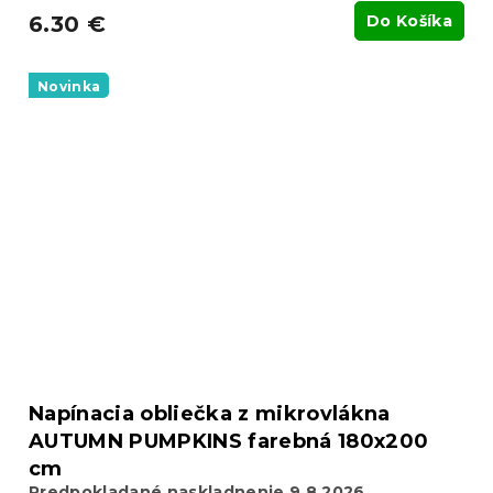
6.30 €
Do Košíka
Novinka
Napínacia obliečka z mikrovlákna
AUTUMN PUMPKINS farebná 180x200
cm
Predpokladané naskladnenie 9.8.2026