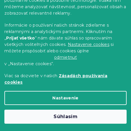
používame cookies a podobné technológie. Vďaka nim
môžeme analyzovať návštevnosť, personalizovať obsah a
zobrazovať relevantné reklamy.
Polybavlnená obliečka na vankúš
Informácie o používaní našich stránok zdieľame s
AZUREA 50x70 cm, vzorovaná
reklamnými a analytickými partnermi. Kliknutím na
Skladom
(>10 ks)
„
Prijať všetko
“ nám dávate súhlas so spracovaním
2.60 €
Do Košíka
všetkých voliteľných cookies.
Nastavenie cookies
si
môžete prispôsobiť alebo cookies úplne
odmietnuť
Novinka
v „Nastavenie cookies“.
Viac sa dozviete v našich
Zásadách používania
cookies
Nastavenie
Súhlasím