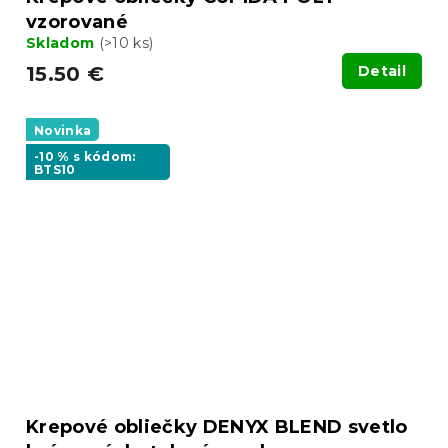
vzorované
Skladom
(>10 ks)
15.50 €
Detail
Novinka
-10 % s kódom:
BTS10
Krepové obliečky DENYX BLEND svetlo