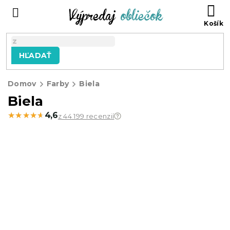
Prejsť
N
na
KO
obsah
HĽADAŤ
Domov
Farby
Biela
Biela
★★★★★
★★★★★
4,6
z 44 199 recenzií