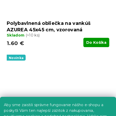
Polybavlnená obliečka na vankúš
AZUREA 45x45 cm, vzorovaná
Skladom
(>10 ks)
1.60 €
Do Košíka
Novinka
Aby sme zaistili správne fungovanie nášho e-shopu a
poskytli Vám ten najlepší zážitok z nakupovania,