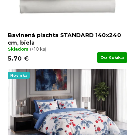
v
k
t
o
v
Bavlnená plachta STANDARD 140x240
cm, biela
Skladom
(>10 ks)
5.70 €
Do Košíka
Novinka