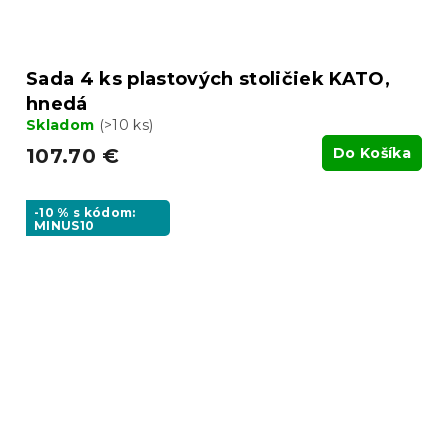
Sada 4 ks plastových stoličiek KATO,
hnedá
Skladom
(>10 ks)
107.70 €
Do Košíka
-10 % s kódom:
MINUS10