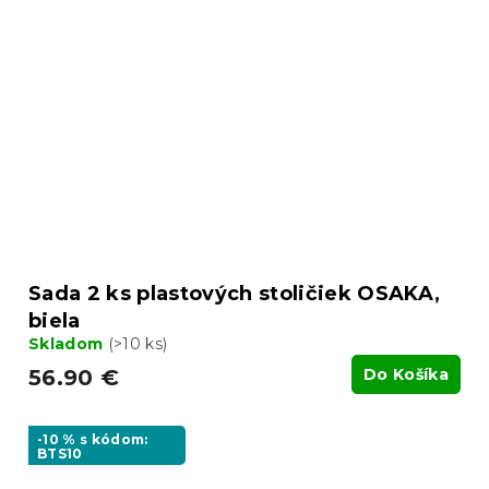
Sada 2 ks plastových stoličiek OSAKA,
biela
Skladom
(>10 ks)
56.90 €
Do Košíka
-10 % s kódom:
BTS10