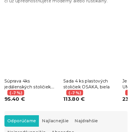
či už uprednostňujete moderný alebo rustikálny.
Súprava 4ks
Sada 4 ks plastových
Jedá
jedálenských stoličiek
stoličiek OSAKA, biela
UME
KITO bielych
(–7 %)
(–7 %)
son
(–
95.40 €
113.80 €
zama
238
R
a
Odporúčame
Najlacnejšie
Najdrahšie
d