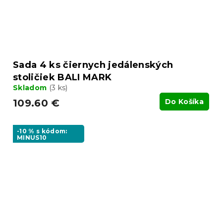
Sada 4 ks čiernych jedálenských
stoličiek BALI MARK
Skladom
(3 ks)
109.60 €
Do Košíka
-10 % s kódom:
MINUS10