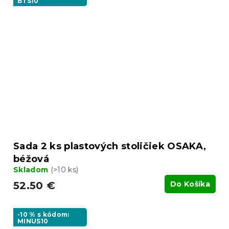
BTS10
Sada 2 ks plastových stoličiek OSAKA,
béžová
Skladom
(>10 ks)
52.50 €
Do Košíka
-10 % s kódom:
MINUS10