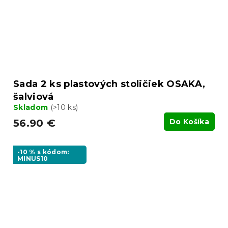
Sada 2 ks plastových stoličiek OSAKA,
šalviová
Skladom
(>10 ks)
56.90 €
Do Košíka
-10 % s kódom:
MINUS10