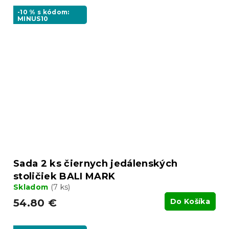
-10 % s kódom:
MINUS10
Sada 2 ks čiernych jedálenských
stoličiek BALI MARK
Skladom
(7 ks)
54.80 €
Do Košíka