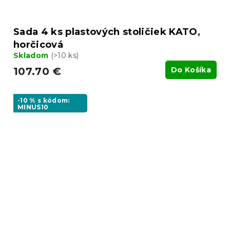
Sada 4 ks plastových stoličiek KATO,
horčicová
Skladom
(>10 ks)
107.70 €
Do Košíka
-10 % s kódom:
MINUS10