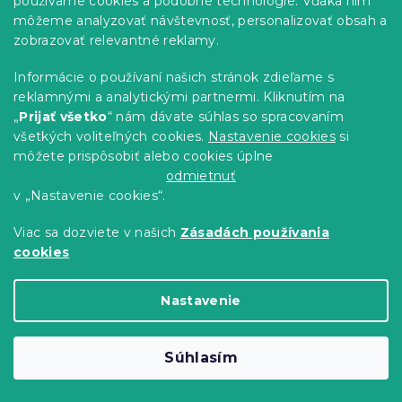
používame cookies a podobné technológie. Vďaka nim
Skladom
(>10 ks)
môžeme analyzovať návštevnosť, personalizovať obsah a
113.80 €
Do Košíka
zobrazovať relevantné reklamy.
Informácie o používaní našich stránok zdieľame s
-10 % s kódom:
BTS10
reklamnými a analytickými partnermi. Kliknutím na
„
Prijať všetko
“ nám dávate súhlas so spracovaním
všetkých voliteľných cookies.
Nastavenie cookies
si
môžete prispôsobiť alebo cookies úplne
odmietnuť
v „Nastavenie cookies“.
Viac sa dozviete v našich
Zásadách používania
cookies
Nastavenie
Sada 4 ks plastových stoličiek OSAKA,
Súhlasím
horčicová
Skladom
(>10 ks)