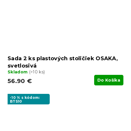
Sada 2 ks plastových stoličiek OSAKA,
svetlosivá
Skladom
(>10 ks)
56.90 €
Do Košíka
-10 % s kódom:
BTS10