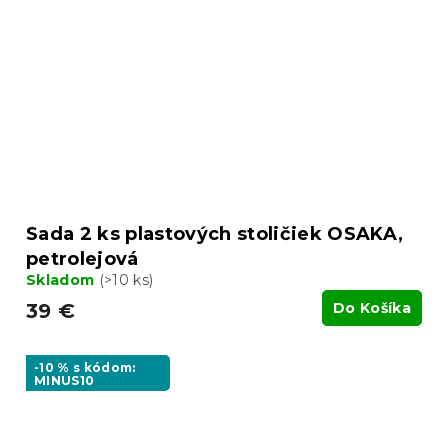
Sada 2 ks plastových stoličiek OSAKA,
petrolejová
Skladom
(>10 ks)
39 €
Do Košíka
-10 % s kódom:
MINUS10