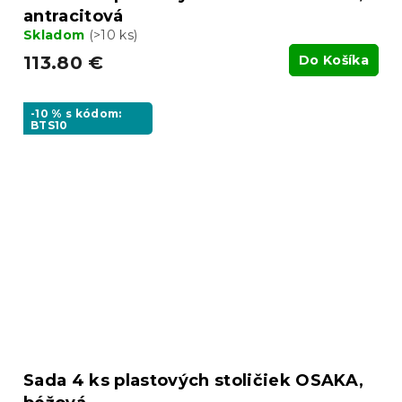
antracitová
Skladom
(>10 ks)
113.80 €
Do Košíka
-10 % s kódom:
BTS10
Sada 4 ks plastových stoličiek OSAKA,