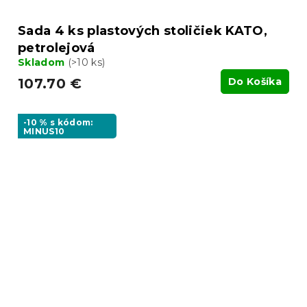
Sada 4 ks plastových stoličiek KATO,
petrolejová
Skladom
(>10 ks)
107.70 €
Do Košíka
-10 % s kódom:
MINUS10