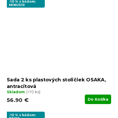
-10 % s kódom:
MINUS10
Sada 2 ks plastových stoličiek OSAKA,
antracitová
Skladom
(>10 ks)
56.90 €
Do Košíka
-10 % s kódom: