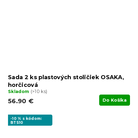
Sada 2 ks plastových stoličiek OSAKA,
horčicová
Skladom
(>10 ks)
56.90 €
Do Košíka
-10 % s kódom:
BTS10