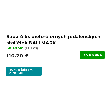
Sada 4 ks bielo-čiernych jedálenských
stoličiek BALI MARK
Skladom
(>10 ks)
110.20 €
Do Košíka
-10 % s kódom:
MINUS10