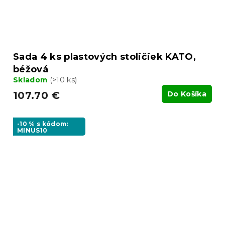
Sada 4 ks plastových stoličiek KATO,
béžová
Skladom
(>10 ks)
107.70 €
Do Košíka
-10 % s kódom:
MINUS10