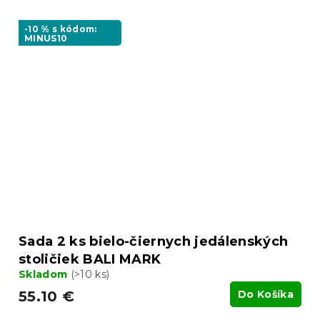
-10 % s kódom:
MINUS10
Sada 2 ks bielo-čiernych jedálenských
stoličiek BALI MARK
Skladom
(>10 ks)
55.10 €
Do Košíka