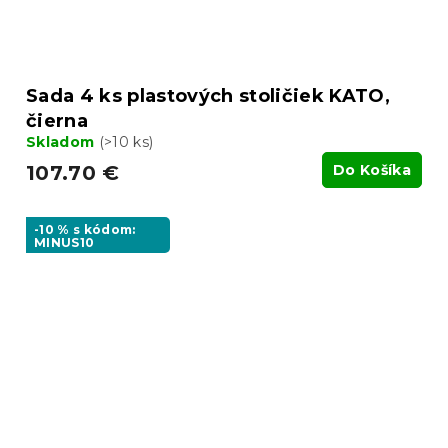
Sada 4 ks plastových stoličiek KATO,
čierna
Skladom
(>10 ks)
107.70 €
Do Košíka
-10 % s kódom:
MINUS10