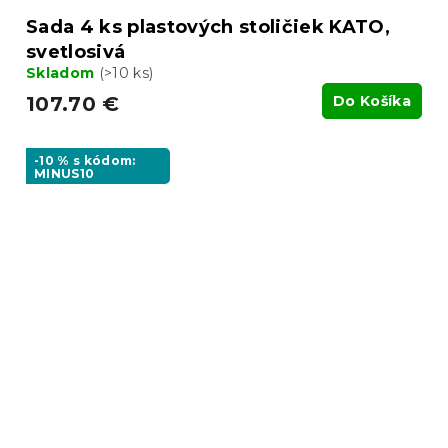
Sada 4 ks plastových stoličiek KATO,
svetlosivá
Skladom
(>10 ks)
107.70 €
Do Košíka
-10 % s kódom:
MINUS10