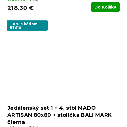
218.30 €
Do Košíka
-10 % s kódom:
BTS10
Jedálenský set 1 + 4, stôl MADO
ARTISAN 80x80 + stolička BALI MARK
čierna