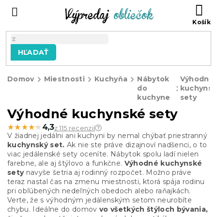
Prejsť
N
na
KO
obsah
HĽADAŤ
Domov
Miestnosti
Kuchyňa
Nábytok
Výhodné
do
kuchyns
kuchyne
sety
Výhodné kuchynské sety
★★★★★
★★★★★
4,3
z 115 recenzií
V žiadnej jedálni ani kuchyni by nemal chýbať priestranný
kuchynský set.
Ak nie ste práve dizajnoví nadšenci, o to
viac jedálenské sety oceníte. Nábytok spolu ladí nielen
farebne, ale aj štýlovo a funkčne.
Výhodné kuchynské
sety
navyše šetria aj rodinný rozpočet. Možno práve
teraz nastal čas na zmenu miestnosti, ktorá spája rodinu
pri obľúbených nedeľných obedoch alebo raňajkách.
Verte, že s výhodným jedálenským setom neurobíte
chybu. Ideálne do domov
vo všetkých štýloch bývania,