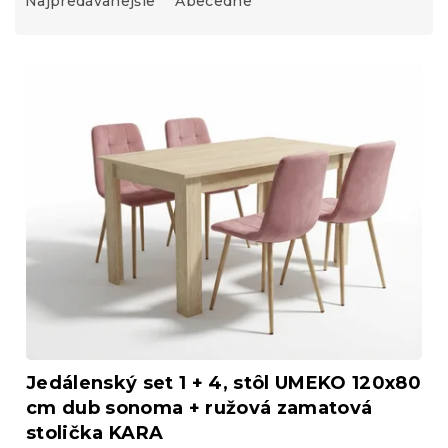
Najpredávanejšie
Abecedne
e
n
i
V
e
ý
p
p
r
i
o
s
d
p
u
r
k
o
t
d
o
u
v
k
t
o
v
Jedálenský set 1 + 4, stôl UMEKO 120x80
cm dub sonoma + ružová zamatová
stolička KARA