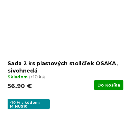
Sada 2 ks plastových stoličiek OSAKA,
sivohnedá
Skladom
(>10 ks)
56.90 €
Do Košíka
-10 % s kódom:
MINUS10