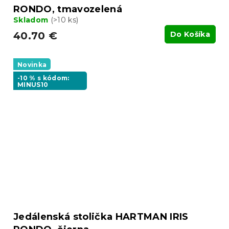
RONDO, tmavozelená
Skladom
(>10 ks)
40.70 €
Do Košíka
Novinka
-10 % s kódom:
MINUS10
Jedálenská stolička HARTMAN IRIS