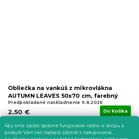
Obliečka na vankúš z mikrovlákna
AUTUMN LEAVES 50x70 cm, farebný
Predpokladané naskladnenie 9.8.2026
2.50 €
Do Košíka
Aby sme zaistili správne fungovanie nášho e-shopu a
Novinka
poskytli Vám ten najlepší zážitok z nakupovania,