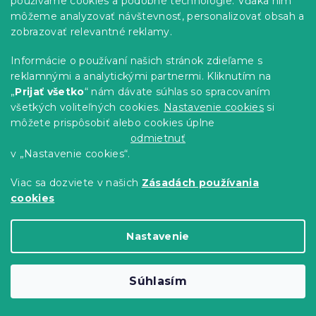
používame cookies a podobné technológie. Vďaka nim
môžeme analyzovať návštevnosť, personalizovať obsah a
zobrazovať relevantné reklamy.
Informácie o používaní našich stránok zdieľame s
reklamnými a analytickými partnermi. Kliknutím na
„
Prijať všetko
“ nám dávate súhlas so spracovaním
všetkých voliteľných cookies.
Nastavenie cookies
si
môžete prispôsobiť alebo cookies úplne
odmietnuť
v „Nastavenie cookies“.
Viac sa dozviete v našich
Zásadách používania
Obliečka na vankúš z mikrovlákna
cookies
AUTUMN PUMPKINS 45x45 cm, farebný
Predpokladané naskladnenie 9.8.2026
Nastavenie
2.50 €
Do Košíka
Súhlasím
Novinka