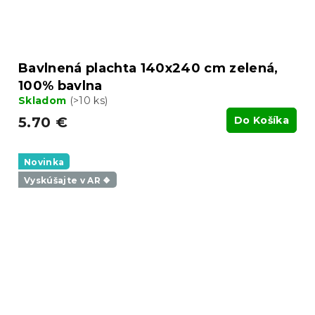
Bavlnená plachta 140x240 cm zelená,
100% bavlna
Skladom
(>10 ks)
5.70 €
Do Košíka
Novinka
Vyskúšajte v AR ❖