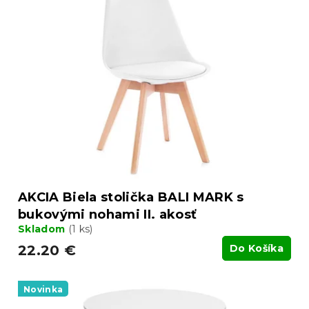
p
r
i
o
s
d
p
u
r
k
o
t
d
o
u
v
k
t
o
v
AKCIA Biela stolička BALI MARK s
bukovými nohami II. akosť
Skladom
(1 ks)
22.20 €
Do Košíka
Novinka