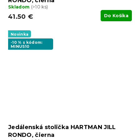
RONDO, čierna
Skladom
(>10 ks)
41.50 €
Do Košíka
Novinka
-10 % s kódom:
MINUS10
Jedálenská stolička HARTMAN JILL
RONDO, čierna