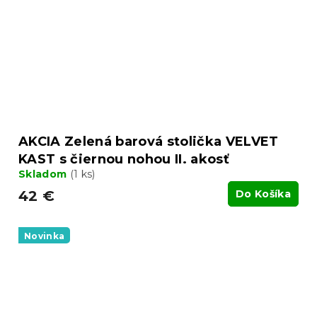
AKCIA Zelená barová stolička VELVET
KAST s čiernou nohou II. akosť
Skladom
(1 ks)
42 €
Do Košíka
Novinka