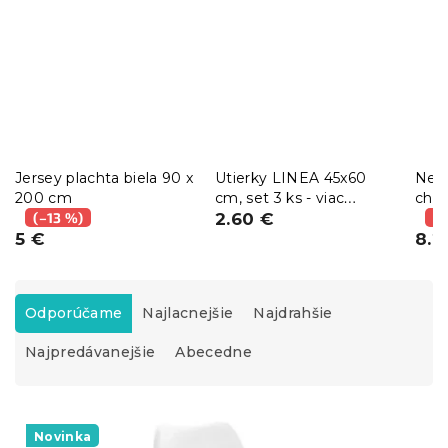
Jersey plachta biela 90 x
Utierky LINEA 45x60
Nepr
200 cm
cm, set 3 ks - viac
chr
(–13 %)
variantov
2.60 €
90 
(–
5 €
8.2
R
a
Odporúčame
Najlacnejšie
Najdrahšie
d
Najpredávanejšie
Abecedne
e
n
i
V
e
ý
Novinka
p