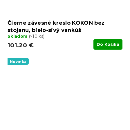
Čierne závesné kreslo KOKON bez
stojanu, bielo-sivý vankúš
Skladom
(>10 ks)
101.20 €
Do Košíka
Novinka