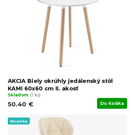
AKCIA Biely okrúhly jedálenský stôl
KAMI 60x60 cm II. akosť
Skladom
(1 ks)
50.40 €
Do Košíka
Novinka