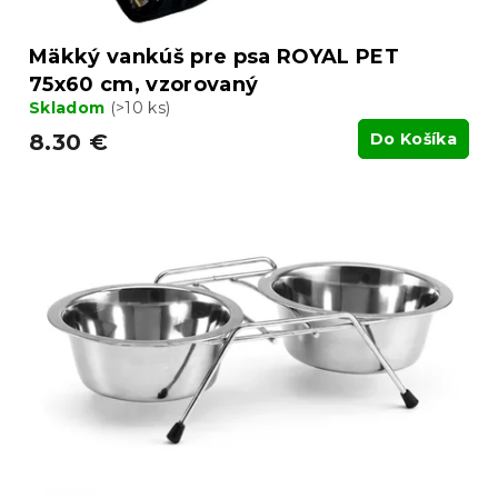
Mäkký vankúš pre psa ROYAL PET
75x60 cm, vzorovaný
Skladom
(>10 ks)
8.30 €
Do Košíka