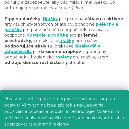
e
ponuky a zabezpečte, aby váš miláčik mal všetko, čo
p
potrebuje pre pohodlný a šťastný život.
r
v
Tipy na darčeky:
Hračky
pre psov na
zábavu a aktívne
k
hry
vašich štvornohých priateľov, pohodlné
pelechy a
y
pelešky
pre psov určené na odpočinok a relaxáciu,
v
bezpečné
postroje a vodítka
pre
príjemné
ý
prechádzky
, interaktívne
hračky
pre mačky
p
podporujúce aktivitu
, praktické
škrabadlá a
i
odpočívadlá
pre
brúsenie drápkov
aj pohodlný
s
odpočinok a hygienické
toalety
pre mačky, ktoré
u
udržujú domácnosť čistú
a pohodlnú.
Z
á
p
Informácie pre vás
Aby sme zaistili správne fungovanie nášho e-shopu a
ä
poskytli Vám ten najlepší zážitok z nakupovania,
t
Predajne
používame cookies a podobné technológie. Vďaka nim
i
Sledovanie objednávky
môžeme analyzovať návštevnosť, personalizovať obsah a
e
Možnosti doručenia
zobrazovať relevantné reklamy.