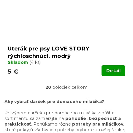
Uterák pre psy LOVE STORY
rýchloschnúci, modrý
Skladom
(4 ks)
5 €
Detail
20
položiek celkom
O
v
l
Aký vybrať darček pre domáceho miláčika?
á
d
Pri výbere darčeka pre domáceho miláčika z nášho
a
sortimentu sa zamerajte na
pohodlie, bezpečnosť a
c
praktickosť
. Ponúkame rôzne
potreby pre miláčikov
,
i
ktoré pokryjú všetky ich potreby. Vyberte z našej širokej