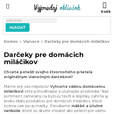
Prejsť
N
na
KO
obsah
HĽADAŤ
Domov
Vianoce
Darčeky pre domácich miláčikov
Darčeky pre domácich
miláčikov
Chcete potešiť svojho štvornohého priateľa
originálnym vianočným darčekom?
Máme pre vás inšpiráciu!
Vytvorte vášmu domácemu
miláčikovi
ešte pohodlnejšie a útulnejšie prostredie. Náš
sortiment zameraný na bytový textil a doplnky zahŕňa aj
širokú škálu produktov pre domácich miláčikov, ktoré
ocenia vaši psi aj mačky. Ponúkame
mäkké a útulné
vankúše
, ktoré sú skvele vhodné ako pelech pre vášho