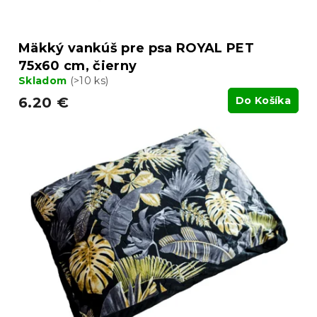
o
v
Mäkký vankúš pre psa ROYAL PET
75x60 cm, čierny
Skladom
(>10 ks)
6.20 €
Do Košíka