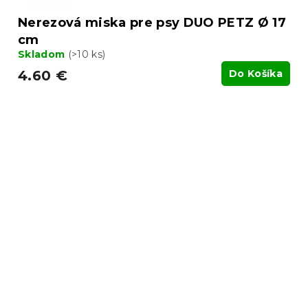
Nerezová miska pre psy DUO PETZ Ø 17
cm
Skladom
(>10 ks)
4.60 €
Do Košíka