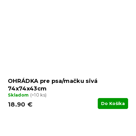
OHRÁDKA pre psa/mačku sivá
74x74x43cm
Skladom
(>10 ks)
18.90 €
Do Košíka