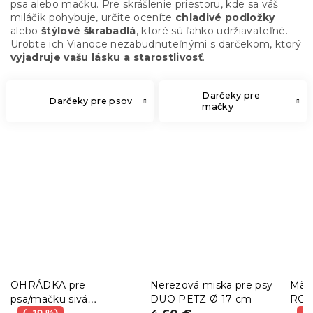
psa alebo mačku. Pre skrášlenie priestoru, kde sa váš
miláčik pohybuje, určite oceníte
chladivé podložky
alebo
štýlové škrabadlá
, ktoré sú ľahko udržiavateľné.
Urobte ich Vianoce nezabudnuteľnými s darčekom, ktorý
vyjadruje vašu lásku a starostlivosť
.
Darčeky pre
Darčeky pre psov
mačky
OHRÁDKA pre
Nerezová miska pre psy
Mäkk
psa/mačku sivá
DUO PETZ Ø 17 cm
ROY
(–19 %)
(–