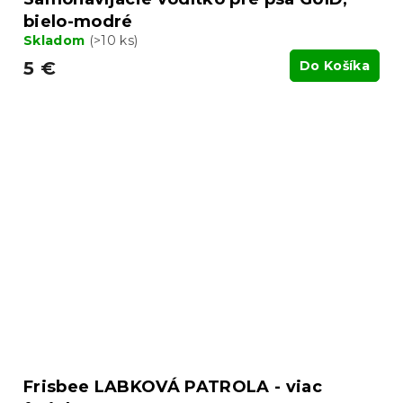
bielo-modré
Skladom
(>10 ks)
5 €
Do Košíka
Frisbee LABKOVÁ PATROLA - viac