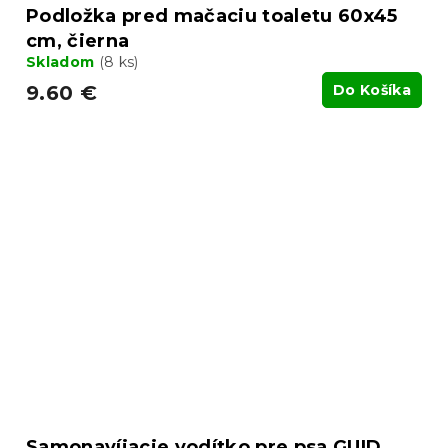
Podložka pred mačaciu toaletu 60x45
cm, čierna
Skladom
(8 ks)
9.60 €
Do Košíka
Samonavíjacie vodítko pre psa GUID,