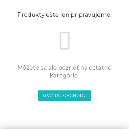
Produkty ešte len pripravujeme.
Môžete sa ale pozrieť na ostatné
kategórie.
SPÄŤ DO OBCHODU
Z