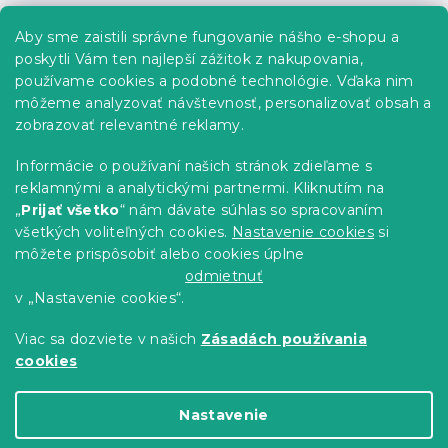
á
p
Informácie pre vás
Aby sme zaistili správne fungovanie nášho e-shopu a
ä
poskytli Vám ten najlepší zážitok z nakupovania,
t
Predajne
používame cookies a podobné technológie. Vďaka nim
i
Sledovanie objednávky
môžeme analyzovať návštevnosť, personalizovať obsah a
e
Možnosti doručenia
zobrazovať relevantné reklamy.
Možnosti platby
Informácie o používaní našich stránok zdieľame s
Reklamácie a vrátenie tovaru
reklamnými a analytickými partnermi. Kliknutím na
Kontakty
„
Prijať všetko
“ nám dávate súhlas so spracovaním
Obchodné podmienky
všetkých voliteľných cookies.
Nastavenie cookies
si
Podmienky ochrany osobných údajov
môžete prispôsobiť alebo cookies úplne
Etický kódex
odmietnuť
v „Nastavenie cookies“.
Pre partnerov
Viac sa dozviete v našich
Zásadách používania
cookies
Vytvoril Shoptet Premium
Nastavenie