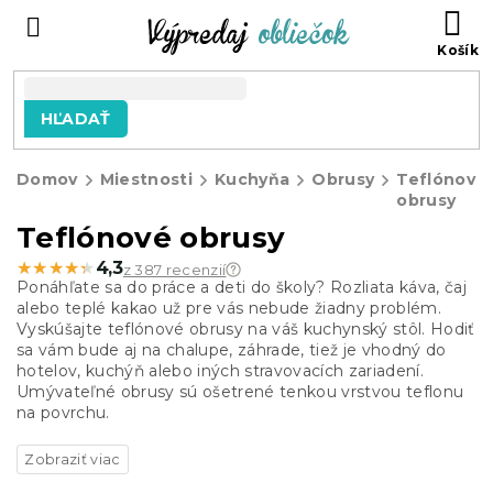
Prejsť
N
na
KO
obsah
HĽADAŤ
Domov
Miestnosti
Kuchyňa
Obrusy
Teflónové
obrusy
Teflónové obrusy
★★★★★
★★★★★
4,3
z 387 recenzií
Ponáhľate sa do práce a deti do školy? Rozliata káva, čaj
alebo teplé kakao už pre vás nebude žiadny problém.
Vyskúšajte teflónové obrusy na váš kuchynský stôl. Hodiť
sa vám bude aj na chalupe, záhrade, tiež je vhodný do
hotelov, kuchýň alebo iných stravovacích zariadení.
Umývateľné obrusy sú ošetrené tenkou vrstvou teflonu
na povrchu.