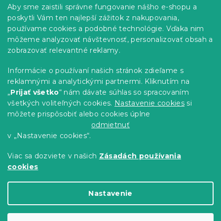
p
Informácie pre vás
Aby sme zaistili správne fungovanie nášho e-shopu a
i
ä
s
poskytli Vám ten najlepší zážitok z nakupovania,
t
Predajne
u
používame cookies a podobné technológie. Vďaka nim
i
Sledovanie objednávky
môžeme analyzovať návštevnosť, personalizovať obsah a
e
Možnosti doručenia
zobrazovať relevantné reklamy.
Možnosti platby
Informácie o používaní našich stránok zdieľame s
Reklamácie a vrátenie tovaru
reklamnými a analytickými partnermi. Kliknutím na
Kontakty
„
Prijať všetko
“ nám dávate súhlas so spracovaním
Obchodné podmienky
všetkých voliteľných cookies.
Nastavenie cookies
si
Podmienky ochrany osobných údajov
môžete prispôsobiť alebo cookies úplne
Etický kódex
odmietnuť
v „Nastavenie cookies“.
Pre partnerov
Viac sa dozviete v našich
Zásadách používania
cookies
Vytvoril Shoptet Premium
Nastavenie
Copyright 2026
Výpredaj obliečok
. Všetky práva