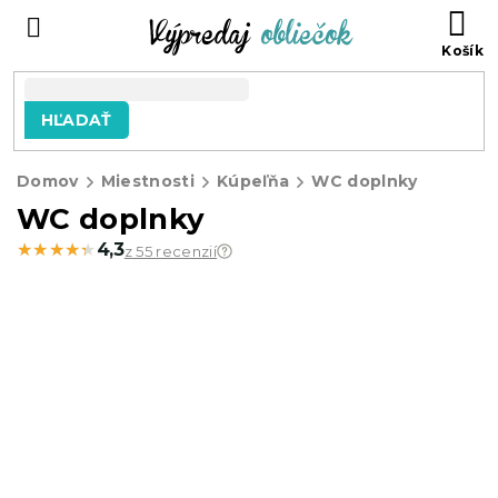
Prejsť
N
na
KO
obsah
HĽADAŤ
Domov
Miestnosti
Kúpeľňa
WC doplnky
WC doplnky
★★★★★
★★★★★
4,3
z 55 recenzií