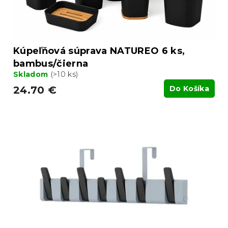
Kúpeľňová súprava NATUREO 6 ks,
bambus/čierna
Skladom
(>10 ks)
24.70 €
Do Košíka