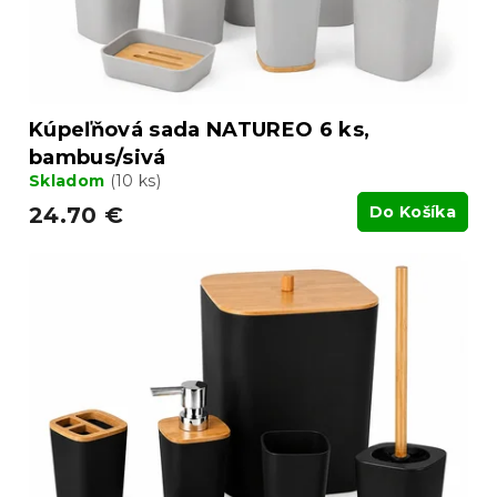
v
k
t
o
v
Kúpeľňová sada NATUREO 6 ks,
bambus/sivá
Skladom
(10 ks)
24.70 €
Do Košíka