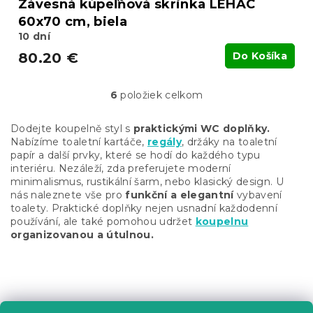
Závesná kúpeľňová skrinka LEHAC
60x70 cm, biela
10 dní
80.20 €
Do Košíka
6
položiek celkom
O
v
l
Dodejte koupelně styl s
praktickými WC doplňky.
á
Nabízíme toaletní kartáče,
regály
, držáky na toaletní
d
papír a další prvky, které se hodí do každého typu
a
interiéru. Nezáleží, zda preferujete moderní
c
minimalismus, rustikální šarm, nebo klasický design. U
i
nás naleznete vše pro
funkční a elegantní
vybavení
e
toalety. Praktické doplňky nejen usnadní každodenní
p
používání, ale také pomohou udržet
koupelnu
r
organizovanou a útulnou.
v
k
y
Z
v
á
ý
p