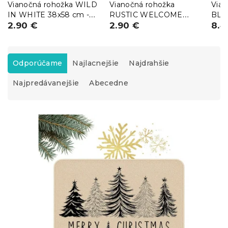
Vianočná rohožka WILD
Vianočná rohožka
Vian
IN WHITE 38x58 cm -
RUSTIC WELCOME
BLA
viac variantov
2.90 €
38x58 cm - viac
2.90 €
cm,
8.4
variantov
R
a
Odporúčame
Najlacnejšie
Najdrahšie
d
Najpredávanejšie
Abecedne
e
n
i
V
e
ý
p
p
r
i
o
s
d
p
u
r
k
o
t
d
o
u
v
k