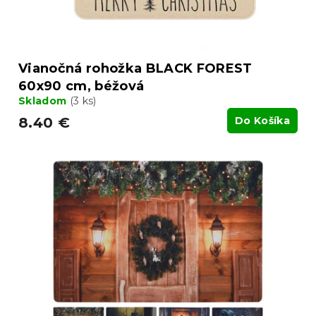
t
o
v
Vianočná rohožka BLACK FOREST
60x90 cm, béžová
Skladom
(3 ks)
8.40 €
Do Košíka