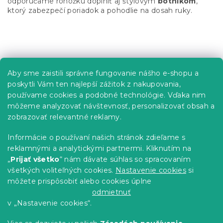
odporúčame rohožku doplniť aj štýlovým
botníkom
,
v
ktorý zabezpečí poriadok a pohodlie na dosah ruky.
ý
p
i
Z
s
á
u
p
Informácie pre vás
Aby sme zaistili správne fungovanie nášho e-shopu a
ä
poskytli Vám ten najlepší zážitok z nakupovania,
t
Predajne
používame cookies a podobné technológie. Vďaka nim
i
Sledovanie objednávky
môžeme analyzovať návštevnosť, personalizovať obsah a
e
Možnosti doručenia
zobrazovať relevantné reklamy.
Možnosti platby
Informácie o používaní našich stránok zdieľame s
Reklamácie a vrátenie tovaru
reklamnými a analytickými partnermi. Kliknutím na
Kontakty
„
Prijať všetko
“ nám dávate súhlas so spracovaním
Obchodné podmienky
všetkých voliteľných cookies.
Nastavenie cookies
si
Podmienky ochrany osobných údajov
môžete prispôsobiť alebo cookies úplne
Etický kódex
odmietnuť
v „Nastavenie cookies“.
Pre partnerov