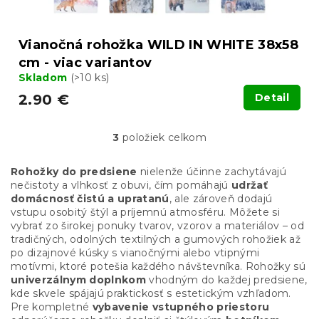
Vianočná rohožka WILD IN WHITE 38x58
cm - viac variantov
Skladom
(>10 ks)
2.90 €
Detail
3
položiek celkom
O
v
l
Rohožky do predsiene
nielenže účinne zachytávajú
á
nečistoty a vlhkosť z obuvi, čím pomáhajú
udržať
d
domácnosť čistú a upratanú
, ale zároveň dodajú
a
vstupu osobitý štýl a príjemnú atmosféru. Môžete si
c
vybrať zo širokej ponuky tvarov, vzorov a materiálov – od
i
tradičných, odolných textilných a gumových rohožiek až
e
po dizajnové kúsky s vianočnými alebo vtipnými
p
motívmi, ktoré potešia každého návštevníka. Rohožky sú
r
univerzálnym doplnkom
vhodným do každej predsiene,
v
kde skvele spájajú praktickosť s estetickým vzhľadom.
k
Pre kompletné
vybavenie vstupného priestoru
y