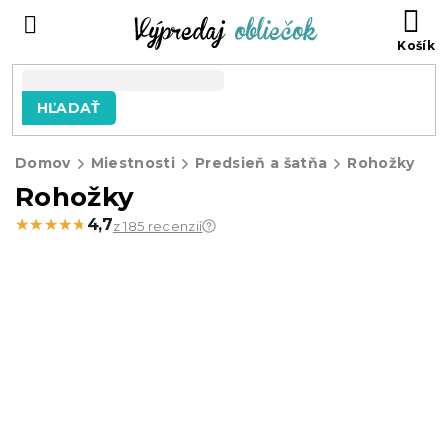
Prejsť
N
na
KO
obsah
HĽADAŤ
Domov
Miestnosti
Predsieň a šatňa
Rohožky
Rohožky
★★★★★
★★★★★
4,7
z 185 recenzií