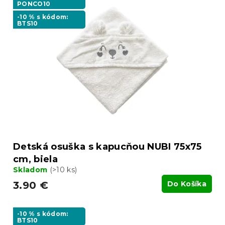
PONCO10
-10 % s kódom:
BTS10
Detská osuška s kapucňou NUBI 75x75
cm, biela
Skladom
(>10 ks)
3.90 €
Do Košíka
-10 % s kódom:
BTS10