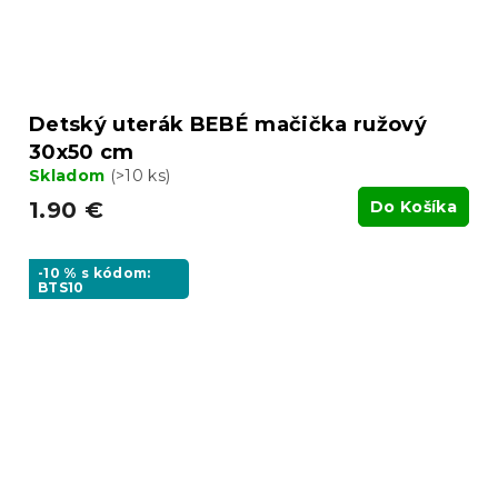
Detský uterák BEBÉ mačička ružový
30x50 cm
Skladom
(>10 ks)
1.90 €
Do Košíka
-10 % s kódom:
BTS10