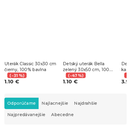
Uterák Classic 30x30 cm
Detský uterák Bella
Dets
čierny, 100% bavlna
zelený 30x50 cm, 100%
kap
(–31 %)
bavlna
(–47 %)
cm, 
(–
1.10 €
1.10 €
3.9
R
a
Odporúčame
Najlacnejšie
Najdrahšie
d
Najpredávanejšie
Abecedne
e
n
i