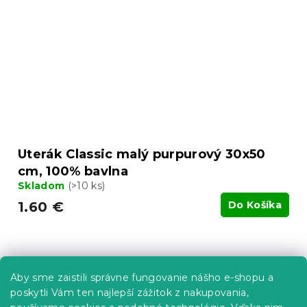
Uterák Classic malý purpurový 30x50
cm, 100% bavlna
Skladom
(>10 ks)
1.60 €
Do Košíka
Aby sme zaistili správne fungovanie nášho e-shopu a
poskytli Vám ten najlepší zážitok z nakupovania,