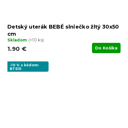
Detský uterák BEBÉ slniečko žltý 30x50
cm
Skladom
(>10 ks)
1.90 €
Do Košíka
-10 % s kódom:
BTS10