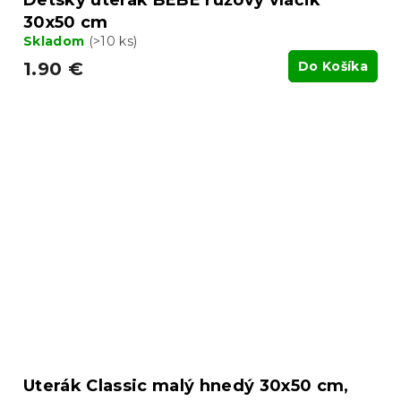
Detský uterák BEBÉ ružový vláčik
30x50 cm
Skladom
(>10 ks)
1.90 €
Do Košíka
Uterák Classic malý hnedý 30x50 cm,