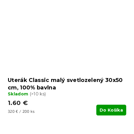
Uterák Classic malý svetlozelený 30x50
cm, 100% bavlna
Skladom
(>10 ks)
1.60 €
Do Košíka
Jednotková
320 € / 200 ks
cena: