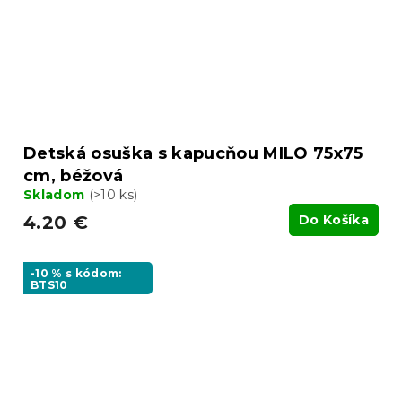
Detská osuška s kapucňou MILO 75x75
cm, béžová
Skladom
(>10 ks)
4.20 €
Do Košíka
-10 % s kódom:
BTS10