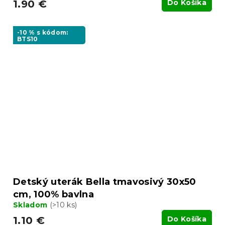
1.90 €
Do Košíka
-10 % s kódom:
BTS10
Detský uterák Bella tmavosivý 30x50
cm, 100% bavlna
Skladom
(>10 ks)
1.10 €
Do Košíka