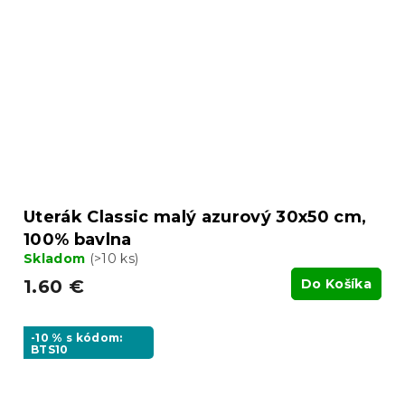
Uterák Classic malý azurový 30x50 cm,
100% bavlna
Skladom
(>10 ks)
1.60 €
Do Košíka
-10 % s kódom:
BTS10