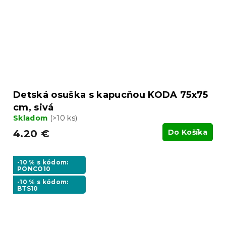
Detská osuška s kapucňou KODA 75x75
cm, sivá
Skladom
(>10 ks)
4.20 €
Do Košíka
-10 % s kódom:
PONCO10
-10 % s kódom:
BTS10