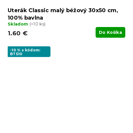
Uterák Classic malý béžový 30x50 cm,
100% bavlna
Skladom
(>10 ks)
1.60 €
Do Košíka
-10 % s kódom:
BTS10