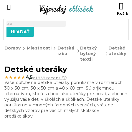
Prejsť
N
na
KO
obsah
HĽADAŤ
Domov
Miestnosti
Detská
Detský
Detské
izba
bytový
uteráky
textil
Detské uteráky
★★★★★
★★★★★
4,5
z 1 939 recenzií
Vaše obľúbené detské uteráky ponúkame v rozmeroch
30 x 30 cm, 30 x 50 cm a 40 x 60 cm. Sú príjemnou
alternatívou, ktorá sa hodí ako uteráky pre hostí, alebo ich
využijú vaše deti v školách a škôlkach. Detské uteráky
ponúkame v mnohých farebných verziách, vrátane
detských vzorov pre vašich malých školákov i
predškolákov.