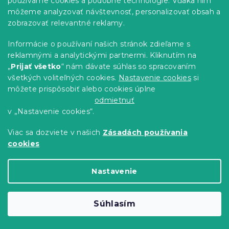
používame cookies a podobné technológie. Vďaka nim
môžeme analyzovať návštevnosť, personalizovať obsah a
zobrazovať relevantné reklamy.
Informácie o používaní našich stránok zdieľame s
reklamnými a analytickými partnermi. Kliknutím na
„
Prijať všetko
“ nám dávate súhlas so spracovaním
všetkých voliteľných cookies.
Nastavenie cookies
si
môžete prispôsobiť alebo cookies úplne
odmietnuť
Uterák Classic malý žltý 30x50 cm, 100%
v „Nastavenie cookies“.
bavlna
Skladom
(>10 ks)
Viac sa dozviete v našich
Zásadách používania
cookies
1.60 €
Do Košíka
Jednotková
320 € / 200 ks
cena:
Nastavenie
-10 % s kódom:
BTS10
Súhlasím