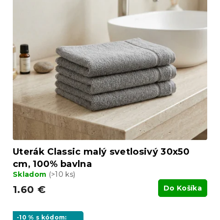
Uterák Classic malý svetlosivý 30x50
cm, 100% bavlna
Skladom
(>10 ks)
1.60 €
Do Košíka
-10 % s kódom: