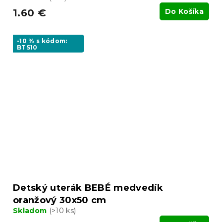
1.60 €
Do Košíka
-10 % s kódom:
BTS10
Detský uterák BEBÉ medvedík
oranžový 30x50 cm
Skladom
(>10 ks)