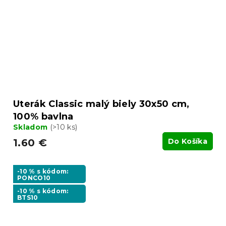
Uterák Classic malý biely 30x50 cm,
100% bavlna
Skladom
(>10 ks)
1.60 €
Do Košíka
-10 % s kódom:
PONCO10
-10 % s kódom:
BTS10