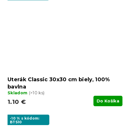
Uterák Classic 30x30 cm biely, 100%
bavlna
Skladom
(>10 ks)
1.10 €
Do Košíka
-10 % s kódom:
BTS10