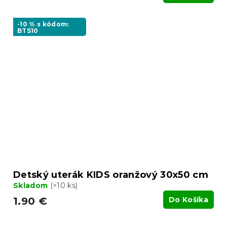
-10 % s kódom:
BTS10
Detský uterák KIDS oranžový 30x50 cm
Skladom
(>10 ks)
1.90 €
Do Košíka