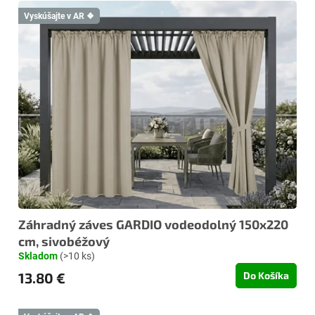
Vyskúšajte v AR ❖
Záhradný záves GARDIO vodeodolný 150x220
cm, sivobéžový
Skladom
(>10 ks)
13.80 €
Do Košíka