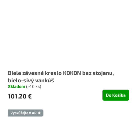
Biele závesné kreslo KOKON bez stojanu,
bielo-sivý vankúš
Skladom
(>10 ks)
101.20 €
Do Košíka
Vyskúšajte v AR ❖