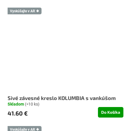
Vyskúšajte v AR ❖
Sivé závesné kreslo KOLUMBIA s vankúšom
Skladom
(>10 ks)
41.60 €
Do Košíka
Vyskúšajte v AR ❖