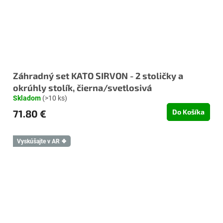
Záhradný set KATO SIRVON - 2 stoličky a
okrúhly stolík, čierna/svetlosivá
Skladom
(>10 ks)
71.80 €
Do Košíka
Vyskúšajte v AR ❖