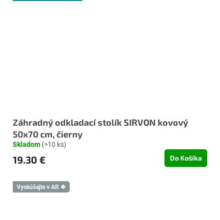
Záhradný odkladací stolík SIRVON kovový
50x70 cm, čierny
Skladom
(>10 ks)
19.30 €
Do Košíka
Vyskúšajte v AR ❖