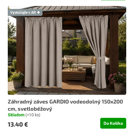
Vyskúšajte v AR ❖
Záhradný záves GARDIO vodeodolný 150x200
cm, svetlobéžový
Skladom
(>10 ks)
13.40 €
Do Košíka