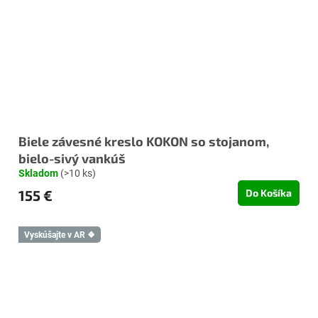
Biele závesné kreslo KOKON so stojanom,
bielo-sivý vankúš
Skladom
(>10 ks)
155 €
Do Košíka
Vyskúšajte v AR ❖