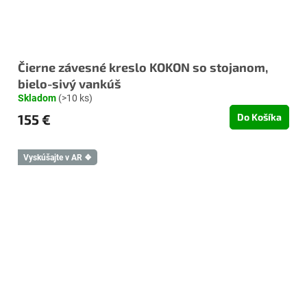
Čierne závesné kreslo KOKON so stojanom,
bielo-sivý vankúš
Skladom
(>10 ks)
155 €
Do Košíka
Vyskúšajte v AR ❖