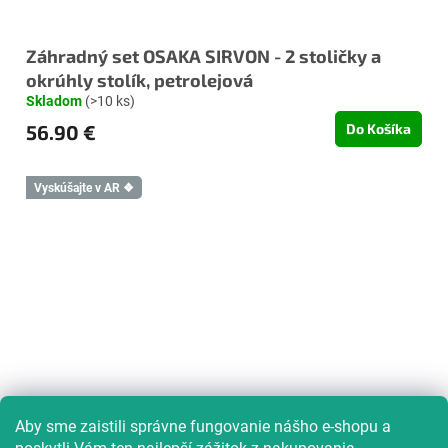
Záhradný set OSAKA SIRVON - 2 stoličky a
okrúhly stolík, petrolejová
Skladom
(>10 ks)
56.90 €
Do Košíka
Vyskúšajte v AR ❖
Aby sme zaistili správne fungovanie nášho e-shopu a