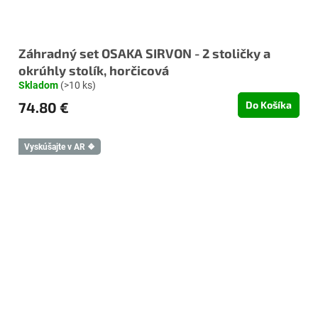
Záhradný set OSAKA SIRVON - 2 stoličky a
okrúhly stolík, horčicová
Skladom
(>10 ks)
74.80 €
Do Košíka
Vyskúšajte v AR ❖