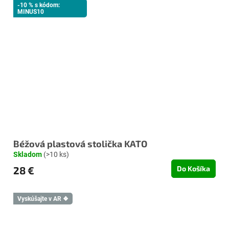
-10 % s kódom:
MINUS10
Béžová plastová stolička KATO
Skladom
(>10 ks)
28 €
Do Košíka
Vyskúšajte v AR ❖