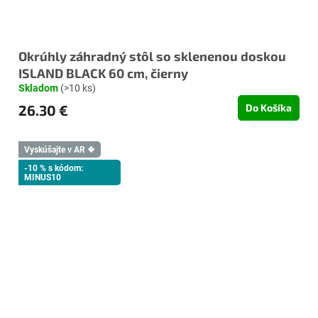
Okrúhly záhradný stôl so sklenenou doskou
ISLAND BLACK 60 cm, čierny
Skladom
(>10 ks)
26.30 €
Do Košíka
Vyskúšajte v AR ❖
-10 % s kódom:
MINUS10