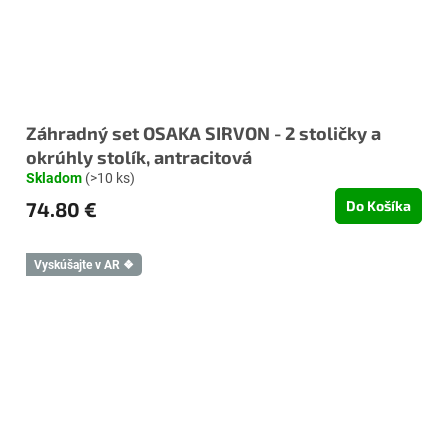
Záhradný set OSAKA SIRVON - 2 stoličky a
okrúhly stolík, antracitová
Skladom
(>10 ks)
74.80 €
Do Košíka
Vyskúšajte v AR ❖