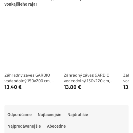
vonkajšieho raja!
Záhradný záves GARDIO
Záhradný záves GARDIO
Záhr
vodeodolný 150x200 cm,
vodeodolný 150x220 cm,
vode
béžový
13.40 €
sivobéžový
13.80 €
svet
13.
R
a
Odporúčame
Najlacnejšie
Najdrahšie
d
e
Najpredávanejšie
Abecedne