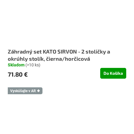
Záhradný set KATO SIRVON - 2 stoličky a
okrúhly stolík, čierna/horčicová
Skladom
(>10 ks)
71.80 €
Do Košíka
Vyskúšajte v AR ❖