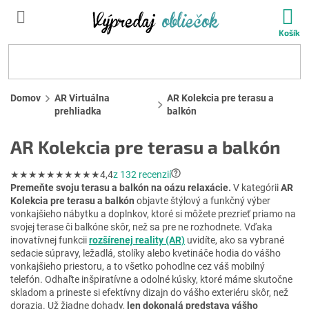
Prejsť
N
na
KO
obsah
HĽADAŤ
Domov
AR Virtuálna
AR Kolekcia pre terasu a
prehliadka
balkón
AR Kolekcia pre terasu a balkón
★★★★★
★★★★★
4,4
z 132 recenzií
Premeňte svoju terasu a balkón na oázu relaxácie.
V kategórii
AR
Kolekcia pre terasu a balkón
objavte štýlový a funkčný výber
vonkajšieho nábytku a doplnkov, ktoré si môžete prezrieť priamo na
svojej terase či balkóne skôr, než sa pre ne rozhodnete. Vďaka
inovatívnej funkcii
rozšírenej reality (AR)
uvidíte, ako sa vybrané
sedacie súpravy, ležadlá, stolíky alebo kvetináče hodia do vášho
vonkajšieho priestoru, a to všetko pohodlne cez váš mobilný
telefón. Odhaľte inšpiratívne a odolné kúsky, ktoré máme skutočne
skladom a prineste si efektívny dizajn do vášho exteriéru skôr, než
dorazia. Už žiadne dohady,
len dokonalá predstava vášho