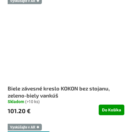
Vyskúšajte v AR ❖
Biele závesné kreslo KOKON bez stojanu,
zeleno-biely vankúš
Skladom
(>10 ks)
101.20 €
Do Košíka
Vyskúšajte v AR ❖