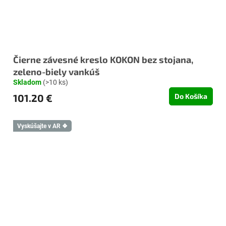
Čierne závesné kreslo KOKON bez stojana,
zeleno-biely vankúš
Skladom
(>10 ks)
101.20 €
Do Košíka
Vyskúšajte v AR ❖