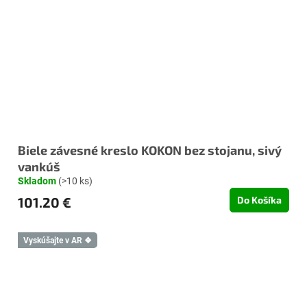
Biele závesné kreslo KOKON bez stojanu, sivý
vankúš
Skladom
(>10 ks)
101.20 €
Do Košíka
Vyskúšajte v AR ❖