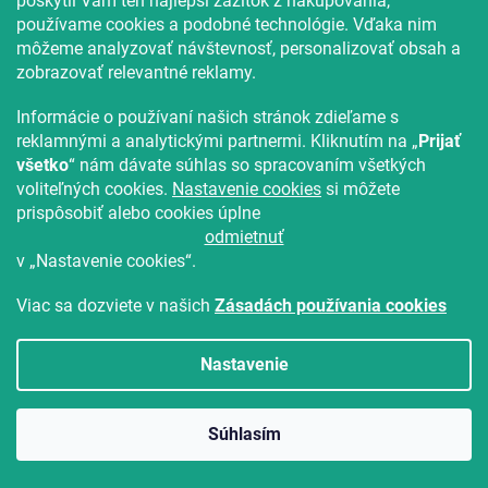
poskytli Vám ten najlepší zážitok z nakupovania,
používame cookies a podobné technológie. Vďaka nim
Záhradný set OSAKA SIRVON - 2 stoličky a
môžeme analyzovať návštevnosť, personalizovať obsah a
okrúhly stolík, sivohnedá
zobrazovať relevantné reklamy.
Skladom
(>10 ks)
Informácie o používaní našich stránok zdieľame s
74.80 €
Do Košíka
reklamnými a analytickými partnermi. Kliknutím na „
Prijať
všetko
“ nám dávate súhlas so spracovaním všetkých
Vyskúšajte v AR ❖
voliteľných cookies.
Nastavenie cookies
si môžete
prispôsobiť alebo cookies úplne
odmietnuť
v „Nastavenie cookies“.
Viac sa dozviete v našich
Zásadách používania cookies
Nastavenie
Súhlasím