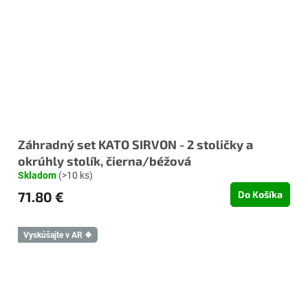
Záhradný set KATO SIRVON - 2 stoličky a
okrúhly stolík, čierna/béžová
Skladom
(>10 ks)
71.80 €
Do Košíka
Vyskúšajte v AR ❖