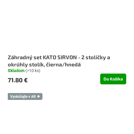
Záhradný set KATO SIRVON - 2 stoličky a
okrúhly stolík, čierna/hnedá
Skladom
(>10 ks)
71.80 €
Do Košíka
Vyskúšajte v AR ❖