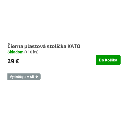
Čierna plastová stolička KATO
Skladom
(>10 ks)
29 €
Do Košíka
Vyskúšajte v AR ❖