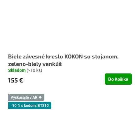
Biele závesné kreslo KOKON so stojanom,
zeleno-biely vankúš
Skladom
(>10 ks)
155 €
Do Košíka
Vyskúšajte v AR ❖
-10 % s kódom: BTS10