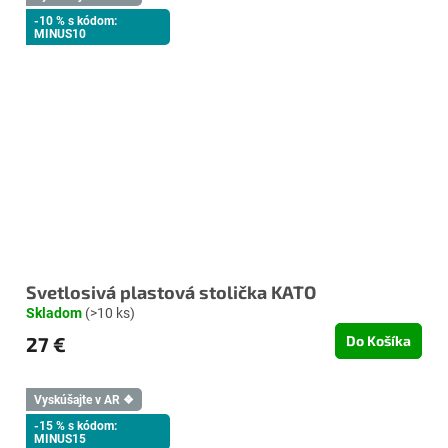
-10 % s kódom:
MINUS10
Svetlosivá plastová stolička KATO
Skladom
(>10 ks)
27 €
Do Košíka
Vyskúšajte v AR ❖
-15 % s kódom:
MINUS15