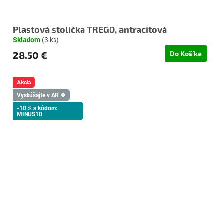
Plastová stolička TREGO, antracitová
Skladom
(3 ks)
28.50 €
Do Košíka
Akcia
Vyskúšajte v AR ❖
-10 % s kódom:
MINUS10