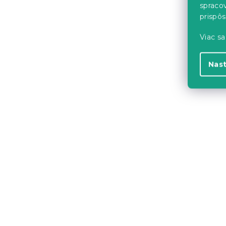
spraco
prispô
Viac sa
Nas
Stĺpová sv
11,5 cm ruž
Skladom
(>10 k
1.90 €