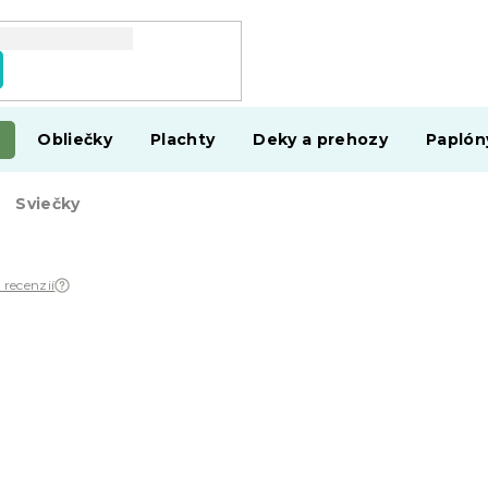
Obliečky
Plachty
Deky a prehozy
Paplón
Sviečky
 recenzií