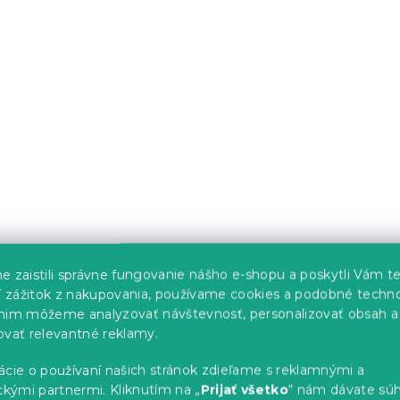
6.40 €
e zaistili správne fungovanie nášho e-shopu a poskytli Vám t
iečka GALA 15 cm
Stĺpcová sviečka MAC
ší zážitok z nakupovania, používame cookies a podobné techno
11,5 cm svetložltá
nim môžeme analyzovať návštevnosť, personalizovať obsah a
s)
Skladom
(>10 ks)
ovať relevantné reklamy.
1.90 €
ácie o používaní našich stránok zdieľame s reklamnými a
ckými partnermi. Kliknutím na „
Prijať všetko
“ nám dávate súh