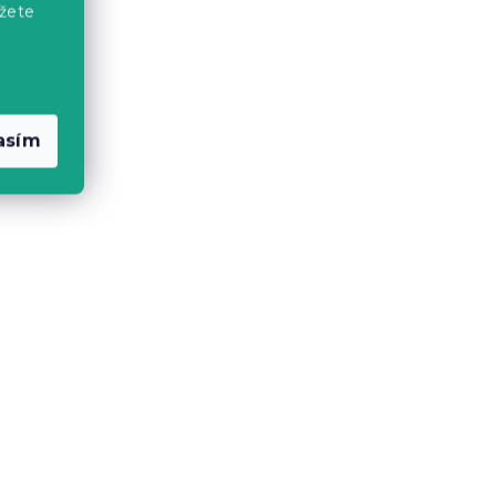
žete
asím
Stĺpová sviečka SPAAS
RUSTIK 13 cm oranžová
Skladom
(>10 ks)
2.90 €