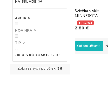
NA SKLADE
26
Sviečka v skle
MINNESOTA
AKCIA
6
POPCORN YELLO
(–24 %)
cm žltá
2.80 €
NOVINKA
0
R
TIP
0
a
Odporúčame
N
d
-10 % S KÓDOM: BTS10
1
e
V
n
ý
i
Zobrazených položiek:
26
p
e
i
p
s
r
p
o
r
d
o
u
d
k