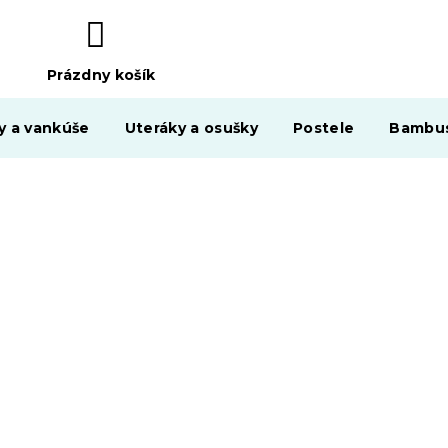
Prázdny košík
NÁKUPNÝ
KOŠÍK
y a vankúše
Uteráky a osušky
Postele
Bambus