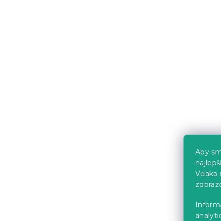
23.10 €
Aby sm
Stĺpcová sv
najlep
strieborná
Vďaka 
Skladom
(>10 k
zobraz
1.90 €
Inform
analyti