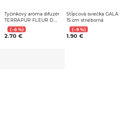
Tyčinkový aróma difuzér
Stĺpcová sviečka GALA
Tyči
TERRAPUR FLEUR DE
15 cm strieborná
TER
COTTON 90 ml
90 
(–6 %)
(–9 %)
(–
2.70 €
1.90 €
2.7
Akcia