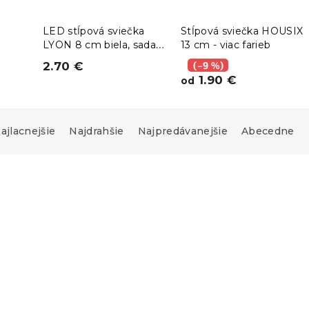
LED stĺpová sviečka
Stĺpová sviečka HOUSIX
LYON 8 cm biela, sada 2
13 cm - viac farieb
W 9
ks
2.70 €
(–9 %)
1.90 €
od
ajlacnejšie
Najdrahšie
Najpredávanejšie
Abecedne