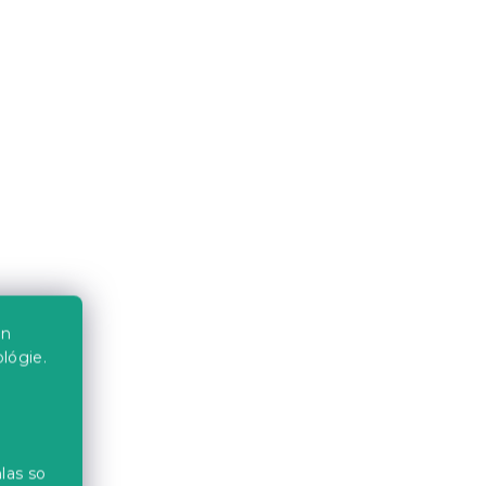
28.20 €
Akcia
en
ARON
Stĺpová sviečka HOUSIX 13
lógie.
cm - viac farieb
Skladom
(>10 ks)
1.90 €
od
las so