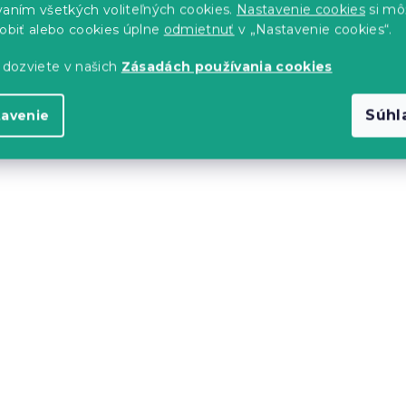
vaním všetkých voliteľných cookies.
Nastavenie cookies
si mô
Akcia
sobiť alebo cookies úplne
odmietnuť
v „Nastavenie cookies“.
 dozviete v našich
Zásadách používania cookies
Súhl
tavenie
iečka MACARON
Stĺpová sviečka SPAAS
ová
RUSTIK 13 cm modrá
s)
Skladom
(>10 ks)
2.70 €