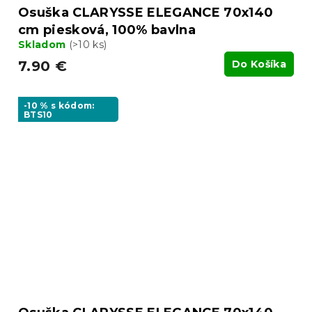
Osuška CLARYSSE ELEGANCE 70x140
cm piesková, 100% bavlna
Skladom
(>10 ks)
7.90 €
Do Košíka
-10 % s kódom:
BTS10