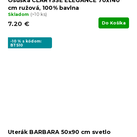
Osuška CLARYSSE ELEGANCE 70x140
cm ružová, 100% bavlna
Skladom
(>10 ks)
7.20 €
Do Košíka
-10 % s kódom:
BTS10
Uterák BARBARA 50x90 cm svetlo