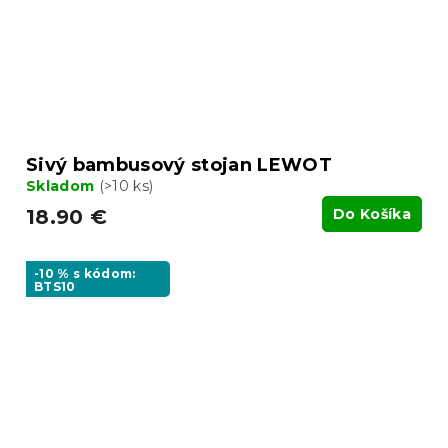
Sivý bambusový stojan LEWOT
Skladom
(>10 ks)
18.90 €
Do Košíka
-10 % s kódom:
BTS10