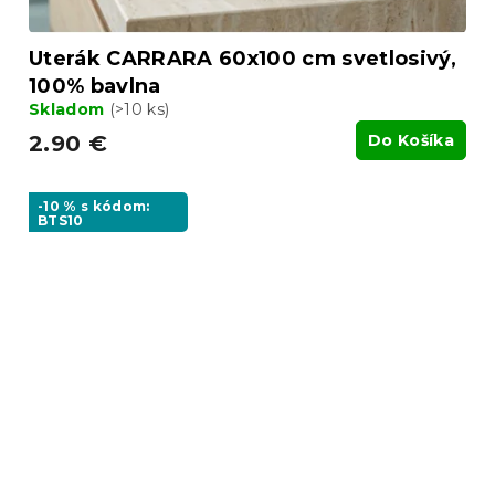
Uterák CARRARA 60x100 cm svetlosivý,
100% bavlna
Skladom
(>10 ks)
2.90 €
Do Košíka
-10 % s kódom:
BTS10