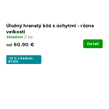
Úložný hranatý kôš s úchytmi - rôzne
veľkosti
Skladom
(1 ks)
60.90 €
Detail
od
-10 % s kódom:
BTS10