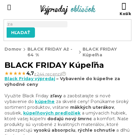
Prejsť
N
na
KO
obsah
HĽADAŤ
Domov
BLACK FRIDAY Až -
BLACK FRIDAY
64 %
Kúpeľňa
BLACK FRIDAY Kúpeľňa
★★★★★
★★★★★
4,7
z 244 recenzií
Black Friday výpredaj
– Vybavenie do kúpeľne za
výhodné ceny
Využite Black Friday
zľavy
a zaobstarajte si nové
vybavenie do
kúpeľne
za skvelé ceny! Ponúkame široký
sortiment produktov, vrátane
mäkkých uterákov
,
osušiek,
kúpeľňových predložiek
a umývacích hubiek,
ktoré vašej kúpeľni
dodajú nový šmrnc
a komfort. Naše
produkty sú vyrobené z kvalitných materiálov, ktoré
zabezpečujú
vysokú absorpciu
,
rýchle schnutie
a dlhú