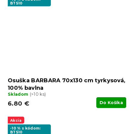
BTS10
Osuška BARBARA 70x130 cm tyrkysová,
100% bavlna
Skladom
(>10 ks)
6.80 €
Do Košíka
Akcia
-10 % s kódom:
BTS10