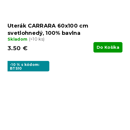
Uterák CARRARA 60x100 cm
svetlohnedý, 100% bavlna
Skladom
(>10 ks)
3.50 €
Do Košíka
-10 % s kódom:
BTS10