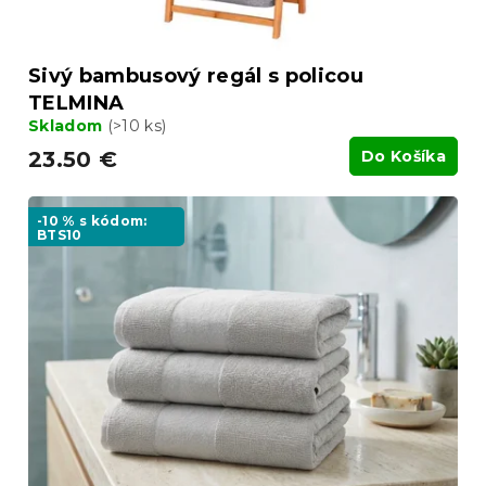
Sivý bambusový regál s policou
TELMINA
Skladom
(>10 ks)
23.50 €
Do Košíka
-10 % s kódom:
BTS10