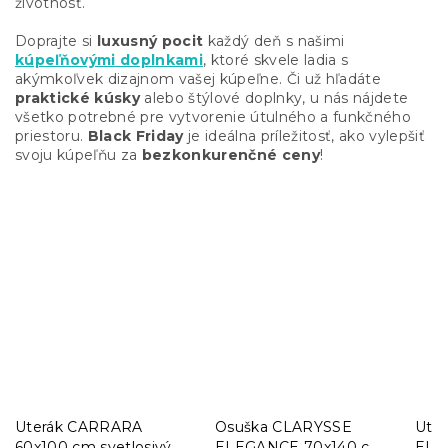
životnosť.
Doprajte si
luxusný pocit
každý deň s našimi
kúpeľňovými doplnkami
, ktoré skvele ladia s
akýmkoľvek dizajnom vašej kúpeľne. Či už hľadáte
praktické kúsky
alebo štýlové doplnky, u nás nájdete
všetko potrebné pre vytvorenie útulného a funkčného
priestoru.
Black Friday
je ideálna príležitosť, ako vylepšiť
svoju kúpeľňu za
bezkonkurenčné ceny
!
Uterák CARRARA
Osuška CLARYSSE
Ute
60x100 cm svetlosivý,
ELEGANCE 70x140 cm
ELE