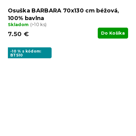
Osuška BARBARA 70x130 cm béžová,
100% bavlna
Skladom
(>10 ks)
7.50 €
Do Košíka
-10 % s kódom:
BTS10