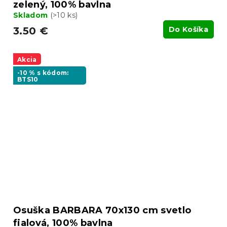
zelený, 100% bavlna
Skladom
(>10 ks)
3.50 €
Do Košíka
Akcia
-10 % s kódom:
BTS10
Osuška BARBARA 70x130 cm svetlo
fialová, 100% bavlna