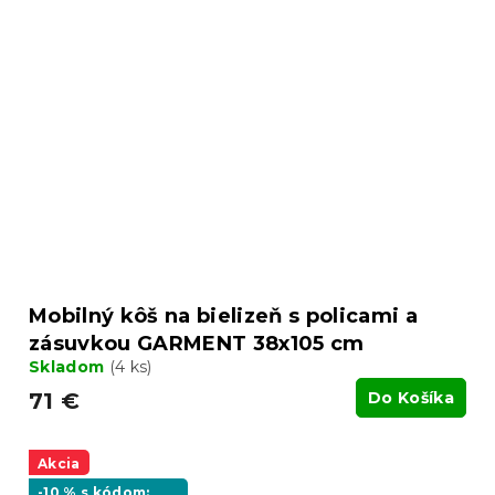
Mobilný kôš na bielizeň s policami a
zásuvkou GARMENT 38x105 cm
Skladom
(4 ks)
71 €
Do Košíka
Akcia
-10 % s kódom: