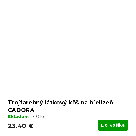
Trojfarebný látkový kôš na bielizeň
CADORA
Skladom
(>10 ks)
23.40 €
Do Košíka