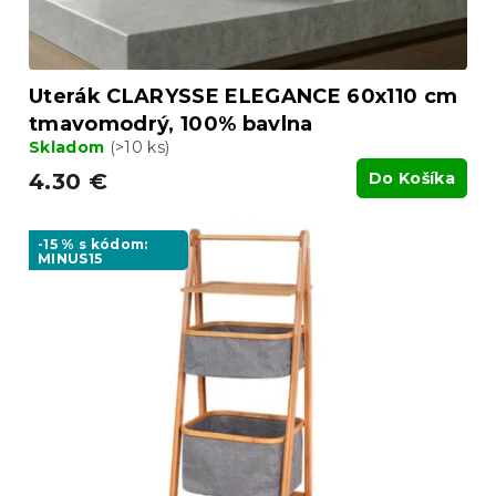
t
o
v
Uterák CLARYSSE ELEGANCE 60x110 cm
tmavomodrý, 100% bavlna
Skladom
(>10 ks)
4.30 €
Do Košíka
-15 % s kódom:
MINUS15