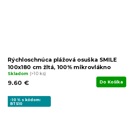
Rýchloschnúca plážová osuška SMILE
100x180 cm žltá, 100% mikrovlákno
Skladom
(>10 ks)
9.60 €
Do Košíka
-10 % s kódom:
BTS10