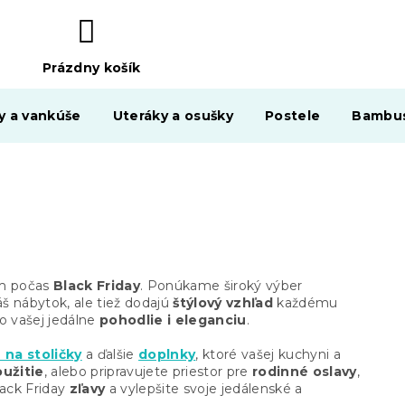
Prázdny košík
NÁKUPNÝ
KOŠÍK
y a vankúše
Uteráky a osušky
Postele
Bambus
m počas
Black Friday
. Ponúkame široký výber
áš nábytok, ale tiež dodajú
štýlový vzhľad
každému
do vašej jedálne
pohodlie i eleganciu
.
 na stoličky
a ďalšie
doplnky
, ktoré vašej kuchyni a
užitie
, alebo pripravujete priestor pre
rodinné oslavy
,
lack Friday
zľavy
a vylepšite svoje jedálenské a