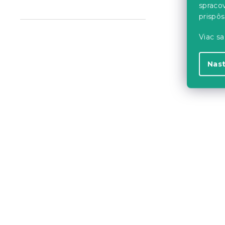
spraco
prispô
Čierny jedá
Viac sa
BERGEN 14
Nas
Skladom
(>10 k
104.10 €
Akcia