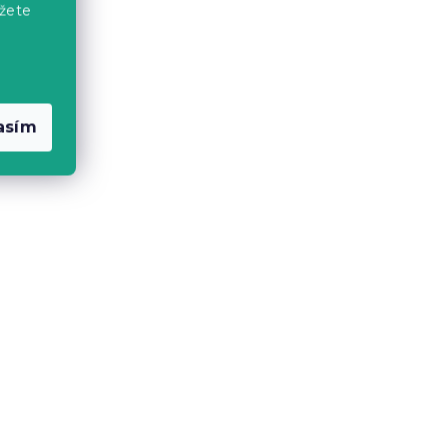
žete
l
Drevený tanier MIX & MATCH,
veľký
asím
Skladom
(>10 ks)
15 €