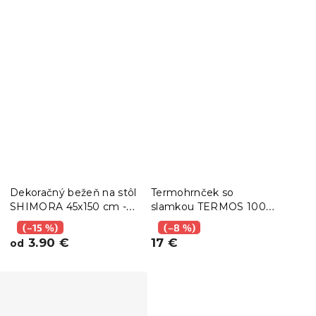
Dekoračný bežeň na stôl
Termohrnček so
Nást
SHIMORA 45x150 cm -
slamkou TERMOS 1000
POP
viac farieb
ml, sivý
(–15 %)
(–8 %)
(–
3.90 €
17 €
10.
od