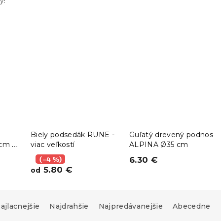
y!
Biely podsedák RUNE -
Guľatý drevený podnos
 cm s
viac veľkostí
ALPINA Ø35 cm
cm
(–4 %)
6.30 €
5.80 €
od
ajlacnejšie
Najdrahšie
Najpredávanejšie
Abecedne