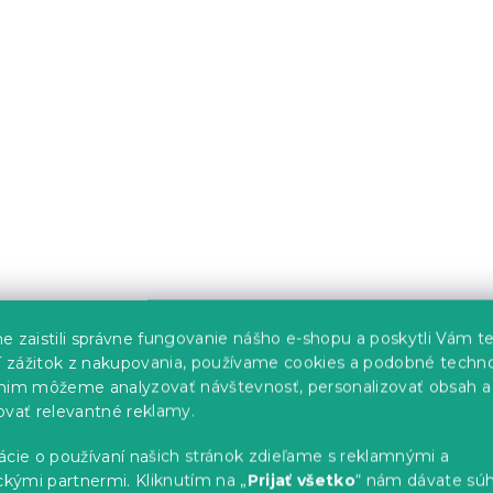
lánový tanier
Čierna jedálenská stoli
 veľký
ADRIEN VELVET
Skladom
(1 ks)
95.20 €
e zaistili správne fungovanie nášho e-shopu a poskytli Vám t
ší zážitok z nakupovania, používame cookies a podobné techno
nim môžeme analyzovať návštevnosť, personalizovať obsah a
ovať relevantné reklamy.
ácie o používaní našich stránok zdieľame s reklamnými a
ckými partnermi. Kliknutím na „
Prijať všetko
“ nám dávate súh