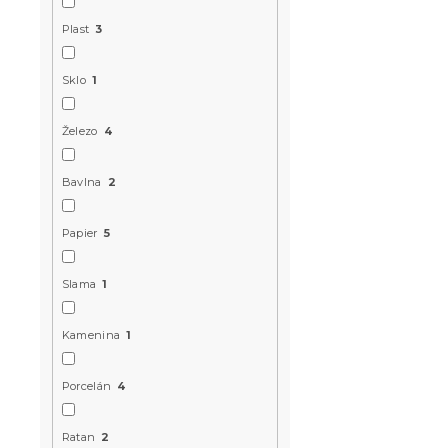
Plast
3
Sklo
1
Železo
4
Bavlna
2
Guľatý dre
Papier
5
ALPINA Ø3
Skladom
(>10 k
Slama
1
6.30 €
Kamenina
1
Výpredaj
Porcelán
4
Ratan
2