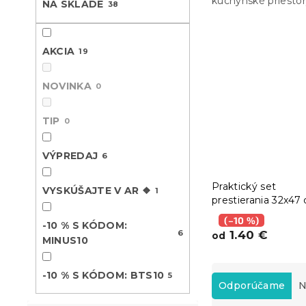
kuchynské priestor
NA SKLADE
38
AKCIA
19
NOVINKA
0
TIP
0
VÝPREDAJ
6
Praktický set
VYSKÚŠAJTE V AR ❖
1
prestierania 32x47
obrúskom 40x40 
(–10 %)
-10 % S KÓDOM:
FOOD
6
1.40 €
od
MINUS10
R
-10 % S KÓDOM: BTS10
5
a
Odporúčame
N
d