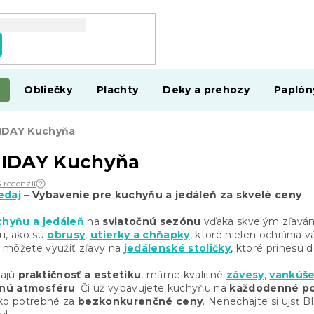
Obliečky
Plachty
Deky a prehozy
Paplón
IDAY Kuchyňa
IDAY Kuchyňa
 recenzií
edaj
– Vybavenie pre kuchyňu a jedáleň za skvelé ceny
chyňu a jedáleň
na
sviatočnú sezónu
vďaka skvelým zľavá
u, ako sú
obrusy
,
utierky a chňapky
, ktoré nielen ochránia v
 môžete využiť zľavy na
jedálenské stoličky
, ktoré prinesú 
dajú
praktičnosť a estetiku
, máme kvalitné
závesy
,
vankúše
lnú atmosféru
. Či už vybavujete kuchyňu na
každodenné po
tko potrebné za
bezkonkurenčné ceny
. Nenechajte si ujsť B