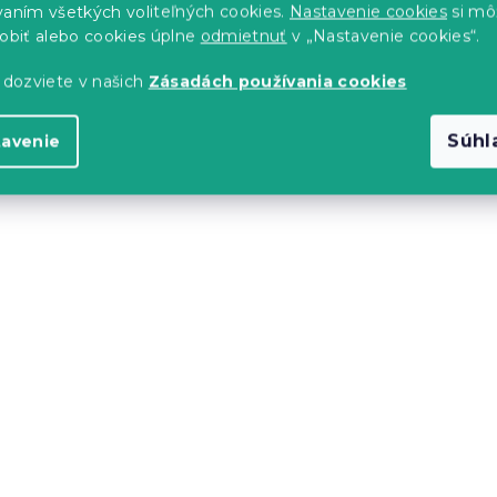
vaním všetkých voliteľných cookies.
Nastavenie cookies
si mô
sobiť alebo cookies úplne
odmietnuť
v „Nastavenie cookies“.
lenský stôl
Dekoračný behúň na stô
 dozviete v našich
Zásadách používania cookies
0x80 cm
MAHA 38x140 cm - viac
farieb
Súhl
tavenie
s)
Skladom
(3 ks)
9.90 €