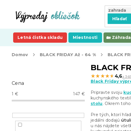
Prejsť
na
obsah
Hľadať
Letná čistka skladu
Miestnosti
Záhrada
Domov
BLACK FRIDAY Až - 64 %
BLACK FR
B
BLACK FR
o
★★★★★
★★★★★
4,6
z 365
č
Black Friday výpr
Cena
n
ý
Pripravte svoju
ku
1
€
147
€
p
kuchynského textil
stolu
. Okrem toho
a
n
Pre tých, ktorí hľa
e
jedálni dodajú
útu
l
u nás nájdete vše