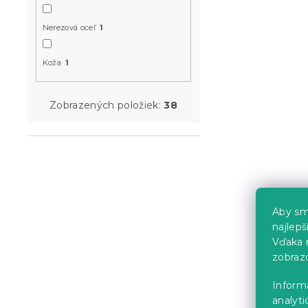
Nerezová oceľ
1
Koža
1
Biely porce
Zobrazených položiek:
38
GOLD LEAF,
Skladom
(7 ks)
37.50 €
-10 % s kódom:
Aby sm
BTS10
najlep
Vďaka 
zobraz
Inform
analyti