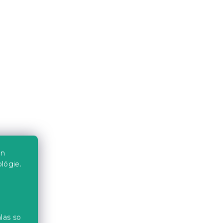
čka
Čierne bodové svietidlo
RIVANO
Skladom
(>10 ks)
6.30 €
Akcia
en
lógie.
las so