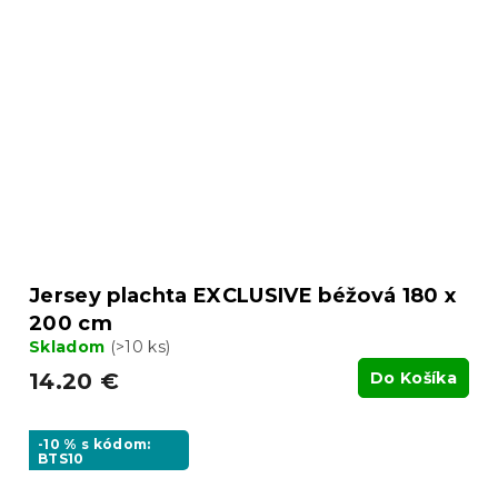
Jersey plachta EXCLUSIVE béžová 180 x
200 cm
Skladom
(>10 ks)
14.20 €
Do Košíka
-10 % s kódom:
BTS10