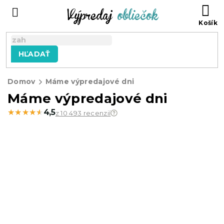
Prejsť
N
na
KO
obsah
HĽADAŤ
Domov
Máme výpredajové dni
Máme výpredajové dni
★★★★★
★★★★★
4,5
z 10 493 recenzií