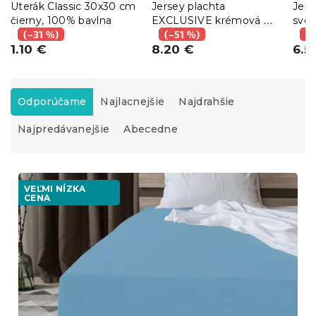
Uterák Classic 30x30 cm
Jersey plachta
Jers
čierny, 100% bavlna
EXCLUSIVE krémová 90
svet
(–31 %)
x 200 cm
(–51 %)
cm
(–
1.10 €
8.20 €
6.5
R
a
Odporúčame
Najlacnejšie
Najdrahšie
d
Najpredávanejšie
Abecedne
e
n
i
V
e
ý
VEĽMI NÍZKA
p
CENA
p
r
i
o
s
d
p
u
r
k
o
t
d
o
u