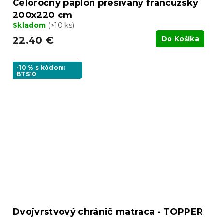
Celoročný paplón prešívaný francúzsky
200x220 cm
Skladom
(>10 ks)
22.40 €
Do Košíka
-10 % s kódom:
BTS10
Dvojvrstvový chránič matraca - TOPPER