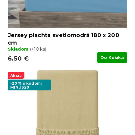
v
k
t
o
v
Jersey plachta svetlomodrá 180 x 200
cm
Skladom
(>10 ks)
6.50 €
Do Košíka
Akcia
-20 % s kódom:
MINUS20