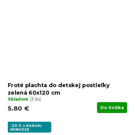
Froté plachta do detskej postieľky
zelená 60x120 cm
Skladom
(3 ks)
5.80 €
Do Košíka
-20 % s kódom:
MINUS20