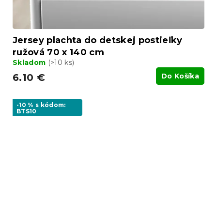
Jersey plachta do detskej postieľky
ružová 70 x 140 cm
Skladom
(>10 ks)
6.10 €
Do Košíka
-10 % s kódom:
BTS10