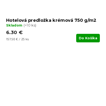
Hotelová predložka krémová 750 g/m2
Skladom
(>10 ks)
6.30 €
Do Košíka
Jednotková
157.50 € / 25 ks
cena: