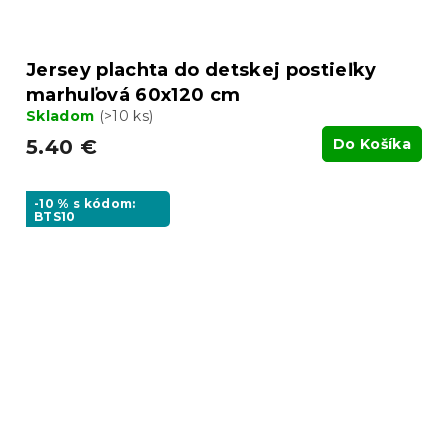
Jersey plachta do detskej postieľky
marhuľová 60x120 cm
Skladom
(>10 ks)
5.40 €
Do Košíka
-10 % s kódom:
BTS10