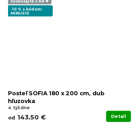
Vyskúšajte v AR ❖
-10 % s kódom:
MINUS10
Posteľ SOFIA 180 x 200 cm, dub
hľuzovka
4 týždne
143.50 €
Detail
od