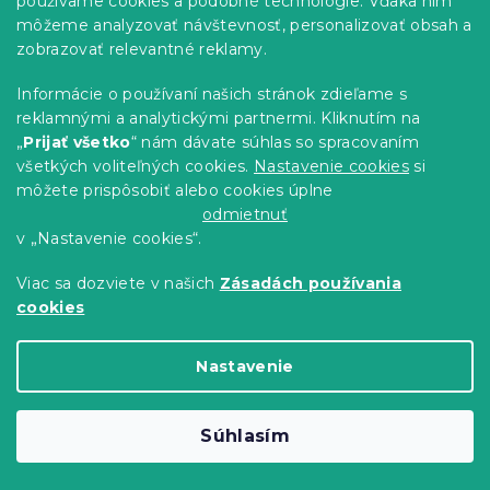
používame cookies a podobné technológie. Vďaka nim
môžeme analyzovať návštevnosť, personalizovať obsah a
zobrazovať relevantné reklamy.
Informácie o používaní našich stránok zdieľame s
reklamnými a analytickými partnermi. Kliknutím na
„
Prijať všetko
“ nám dávate súhlas so spracovaním
všetkých voliteľných cookies.
Nastavenie cookies
si
môžete prispôsobiť alebo cookies úplne
odmietnuť
v „Nastavenie cookies“.
Viac sa dozviete v našich
Zásadách používania
cookies
Froté plachta EXCLUSIVE zelená
Nastavenie
180x200 cm
Skladom
(>10 ks)
Súhlasím
13.80 €
Do Košíka