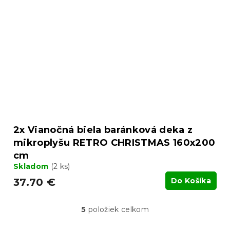
2x Vianočná biela baránková deka z
mikroplyšu RETRO CHRISTMAS 160x200
cm
Skladom
(2 ks)
37.70 €
Do Košíka
5
položiek celkom
O
v