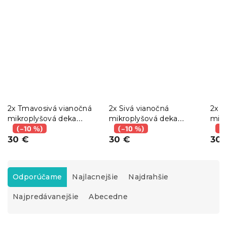
2x Tmavosivá vianočná
2x Sivá vianočná
2x S
mikroplyšová deka
mikroplyšová deka
mikr
WHITE TREES 150x200
(–10 %)
CHRISTMAS HEART
(–10 %)
MER
(–
cm
30 €
150x200 cm
30 €
DEE
30 
R
a
Odporúčame
Najlacnejšie
Najdrahšie
d
Najpredávanejšie
Abecedne
e
n
i