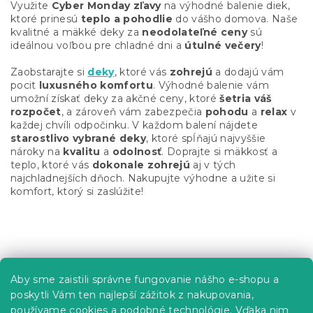
l
Využite
Cyber Monday zľavy
na výhodné balenie diek,
á
ktoré prinesú
teplo a pohodlie
do vášho domova. Naše
d
kvalitné a mäkké deky za
neodolateľné ceny
sú
a
ideálnou voľbou pre chladné dni a
útulné večery
!
c
i
Zaobstarajte si
deky
, ktoré vás
zohrejú
a dodajú vám
e
pocit
luxusného komfortu
. Výhodné balenie vám
p
umožní získať deky za akčné ceny, ktoré
šetria váš
r
rozpočet
, a zároveň vám zabezpečia
pohodu
a
relax
v
v
každej chvíli odpočinku. V každom balení nájdete
k
starostlivo vybrané deky
, ktoré spĺňajú najvyššie
y
nároky na
kvalitu
a
odolnosť
. Doprajte si mäkkosť a
v
teplo, ktoré vás
dokonale zohrejú
aj v tých
ý
najchladnejších dňoch. Nakupujte výhodne a užite si
p
komfort, ktorý si zaslúžite!
i
s
u
Z
á
p
Informácie pre vás
Aby sme zaistili správne fungovanie nášho e-shopu a
ä
poskytli Vám ten najlepší zážitok z nakupovania,
t
Predajne
používame cookies a podobné technológie. Vďaka nim