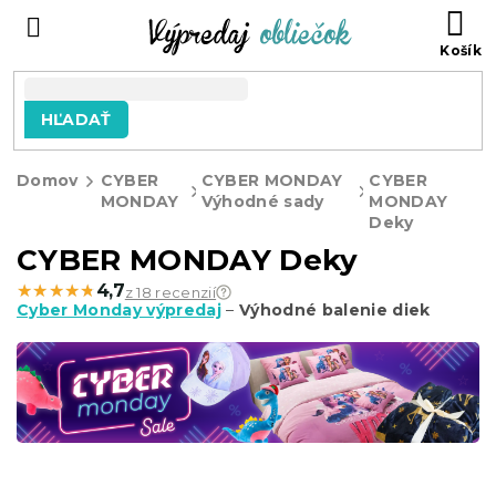
Prejsť
N
na
KO
obsah
HĽADAŤ
Domov
CYBER
CYBER MONDAY
CYBER
MONDAY
Výhodné sady
MONDAY
Deky
CYBER MONDAY Deky
★★★★★
★★★★★
4,7
z 18 recenzií
Cyber Monday výpredaj
–
Výhodné balenie diek