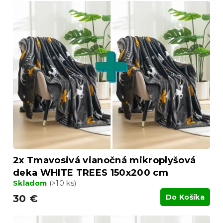
V
e
ý
p
p
r
i
o
s
d
p
u
r
k
o
t
d
o
u
v
k
t
o
v
2x Tmavosivá vianočná mikroplyšová
deka WHITE TREES 150x200 cm
Skladom
(>10 ks)
30 €
Do Košíka