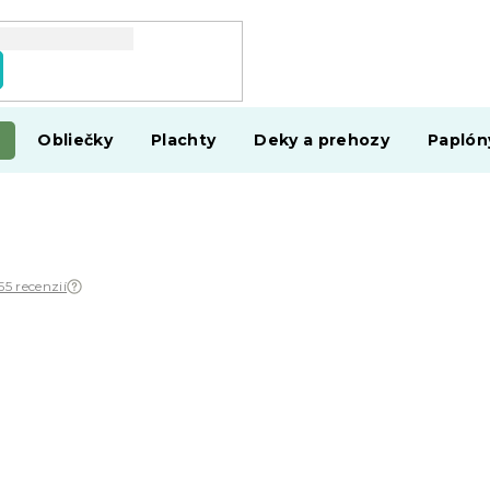
Obliečky
Plachty
Deky a prehozy
Paplón
55 recenzií