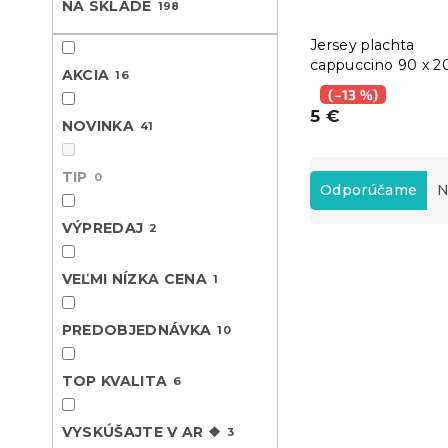
NA SKLADE
198
Jersey plachta
cappuccino 90 x 2
AKCIA
16
cm
(–13 %)
5 €
NOVINKA
41
R
TIP
0
a
Odporúčame
N
d
VÝPREDAJ
2
e
V
n
ý
i
VEĽMI NÍZKA CENA
1
Novinka
p
e
-10 % s kódom:
i
p
BTS10
PREDOBJEDNÁVKA
10
s
r
p
o
TOP KVALITA
r
6
d
o
u
d
k
VYSKÚŠAJTE V AR ❖
3