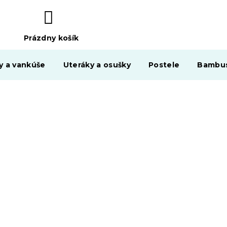
Prázdny košík
NÁKUPNÝ
KOŠÍK
y a vankúše
Uteráky a osušky
Postele
Bambus