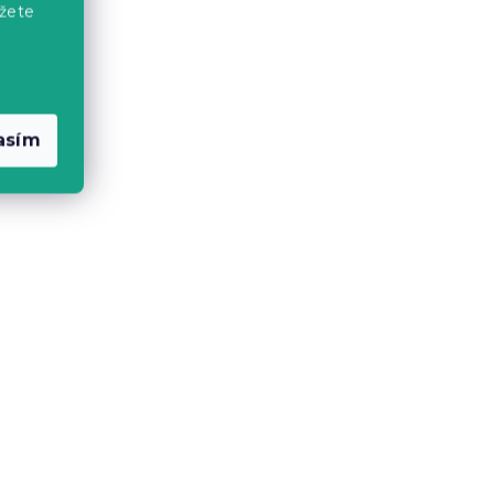
Predpokladané naskladnenie
žete
9.8.2026
3.30 €
asím
Novinka
Obliečka na vankúš z
mikrovlákna FLOWERS AND
rebný
PUMPKINS 45x45 cm,
oranžová