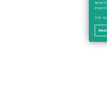
Predpokladané
spraco
9.8.2026
prispô
2.50 €
Viac sa
Nas
Novinka
Obliečka na
mikrovlákn
PUMPKINS 4