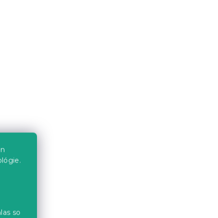
Skladom
(>10 ks)
2.60 €
Novinka
en
lógie.
Obliečka na vankúš z
MPKIN
mikrovlákna BIRDS PUMPKIN
70x90 cm, hnedá
las so