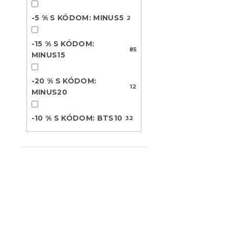
u
t
k
o
-5 % S KÓDOM: MINUS5
2
t
v
AKCIA Svet
o
kancelársk
-15 % S KÓDOM:
v
85
VELVET II. 
MINUS15
Skladom
(1 ks)
33.60 €
-20 % S KÓDOM:
12
MINUS20
-10 % S KÓDOM: BTS10
Novinka
32
-10 % s kódom:
BTS10