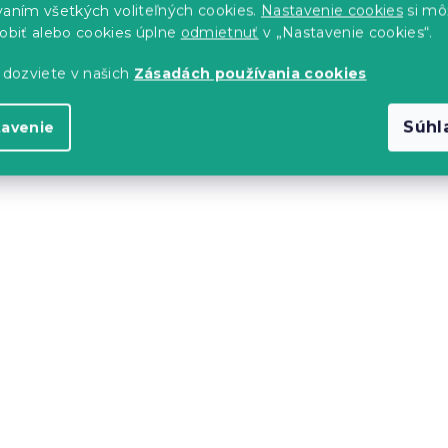
 naskladnenie
Predpokladané naskladnenie
vaním všetkých voliteľných cookies.
Nastavenie cookies
si mô
9.8.2026
sobiť alebo cookies úplne
odmietnuť
v „Nastavenie cookies“.
2.50 €
 dozviete v našich
Zásadách používania cookies
Súhl
tavenie
Novinka
 vankúš z
Obliečka na vankúš z
a CATS AND
mikrovlákna CATS AND
5x45 cm, farebná
PUMPKINS 50x70 cm, fa