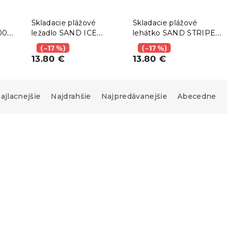
Skladacie plážové
Skladacie plážové
00
ležadlo SAND ICE
lehátko SAND STRIPES,
CREAM, farebné
hnedé
(–17 %)
(–17 %)
13.80 €
13.80 €
ajlacnejšie
Najdrahšie
Najpredávanejšie
Abecedne
Novinka
Predobjednávka