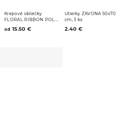
Krepové obliečky
Utierky ZAVONA 50x70
Uter
FLORAL RIBBON POLY
cm, 3 ks
cm h
farebné
15.50 €
2.40 €
(–
od
3.7
Novinka
Predobjednávka