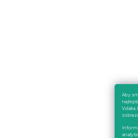
Predpokladané
9.8.2026
6.30 €
Novinka
Aby sm
najlep
Vďaka 
zobraz
Obliečka na
mikrovlákn
Inform
45x45 cm, 
analyti