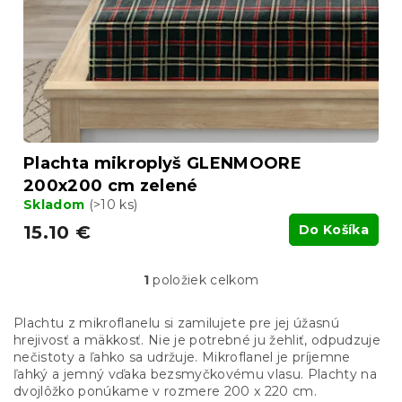
k
o
t
d
o
u
v
k
t
o
v
Plachta mikroplyš GLENMOORE
200x200 cm zelené
Skladom
(>10 ks)
15.10 €
Do Košíka
1
položiek celkom
O
v
l
Plachtu z mikroflanelu si zamilujete pre jej úžasnú
á
hrejivosť a mäkkosť. Nie je potrebné ju žehliť, odpudzuje
d
nečistoty a ľahko sa udržuje. Mikroflanel je príjemne
a
ľahký a jemný vďaka bezsmyčkovému vlasu. Plachty na
c
dvojlôžko ponúkame v rozmere 200 x 220 cm.