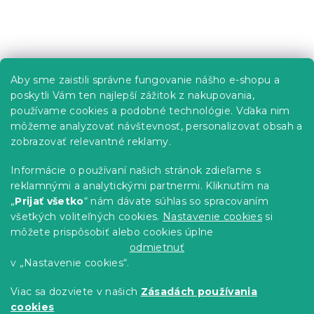
i
e
p
Z
r
á
v
p
k
Informácie pre vás
Aby sme zaistili správne fungovanie nášho e-shopu a
y
ä
poskytli Vám ten najlepší zážitok z nakupovania,
v
t
Predajne
ý
používame cookies a podobné technológie. Vďaka nim
i
p
Sledovanie objednávky
môžeme analyzovať návštevnosť, personalizovať obsah a
e
i
Možnosti doručenia
zobrazovať relevantné reklamy.
s
Možnosti platby
u
Informácie o používaní našich stránok zdieľame s
Reklamácie a vrátenie tovaru
reklamnými a analytickými partnermi. Kliknutím na
Kontakty
„
Prijať všetko
“ nám dávate súhlas so spracovaním
Obchodné podmienky
všetkých voliteľných cookies.
Nastavenie cookies
si
Podmienky ochrany osobných údajov
môžete prispôsobiť alebo cookies úplne
Etický kódex
odmietnuť
v „Nastavenie cookies“.
Pre partnerov
Viac sa dozviete v našich
Zásadách používania
cookies