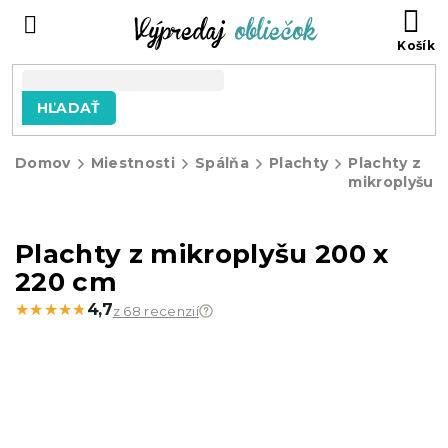
Prejsť
N
na
KO
obsah
HĽADAŤ
Domov
Miestnosti
Spálňa
Plachty
Plachty z
mikroplyšu
Plachty z mikroplyšu 200 x
220 cm
★★★★★
★★★★★
4,7
z 68 recenzií