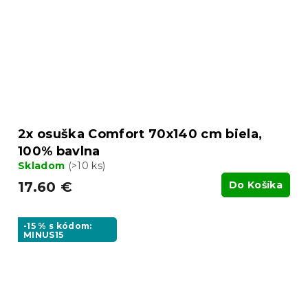
2x osuška Comfort 70x140 cm biela,
100% bavlna
Skladom
(>10 ks)
17.60 €
Do Košíka
-15 % s kódom:
MINUS15