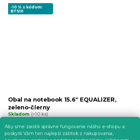
-10 % s kódom:
BTS10
Obal na notebook 15.6" EQUALIZER,
zeleno-čierny
Skladom
(>10 ks)
5.40 €
Do Košíka
Aby sme zaistili správne fungovanie nášho e-shopu a
poskytli Vám ten najlepší zážitok z nakupovania,