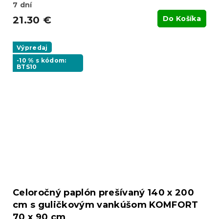
7 dní
21.30 €
Do Košíka
Výpredaj
-10 % s kódom:
BTS10
Celoročný paplón prešívaný 140 x 200
cm s guličkovým vankúšom KOMFORT
70 x 90 cm