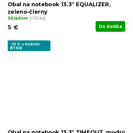
Obal na notebook 13.3" EQUALIZER,
zeleno-čierny
Skladom
(>10 ks)
5 €
Do Košíka
-10 % s kódom:
BTS10
Obal na notebook 13.3" TIMEOUT, modrý