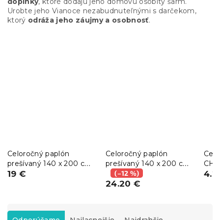
doplnky
, ktoré dodajú jeho domovu osobitý šarm.
Urobte jeho Vianoce nezabudnuteľnými s darčekom,
ktorý
odráža jeho záujmy a osobnosť
.
Celoročný paplón
Celoročný paplón
Cest
prešívaný 140 x 200 cm
prešívaný 140 x 200 cm
CHE
s vankúšom BASIC 70 x
19 €
s vankúšom CLASSIC 70
(–12 %)
30x1
4.2
90 cm
x 90 cm a vankúšikom
24.20 €
40 x 50 cm
R
a