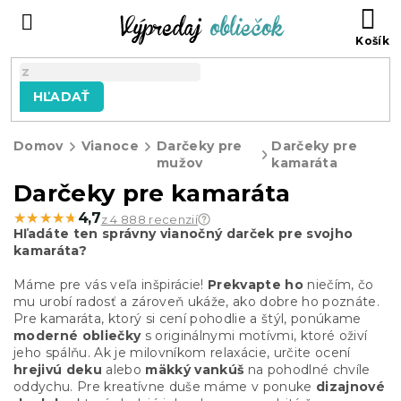
Prejsť
N
na
KO
obsah
HĽADAŤ
Domov
Vianoce
Darčeky pre
Darčeky pre
mužov
kamaráta
Darčeky pre kamaráta
★★★★★
★★★★★
4,7
z 4 888 recenzií
Hľadáte ten správny vianočný darček pre svojho
kamaráta?
Máme pre vás veľa inšpirácie!
Prekvapte ho
niečím, čo
mu urobí radosť a zároveň ukáže, ako dobre ho poznáte.
Pre kamaráta, ktorý si cení pohodlie a štýl, ponúkame
moderné obliečky
s originálnymi motívmi, ktoré oživí
jeho spálňu. Ak je milovníkom relaxácie, určite ocení
hrejivú deku
alebo
mäkký vankúš
na pohodlné chvíle
oddychu. Pre kreatívne duše máme v ponuke
dizajnové