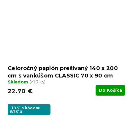
Celoročný paplón prešívaný 140 x 200
cm s vankúšom CLASSIC 70 x 90 cm
Skladom
(>10 ks)
22.70 €
Do Košíka
-10 % s kódom:
BTS10