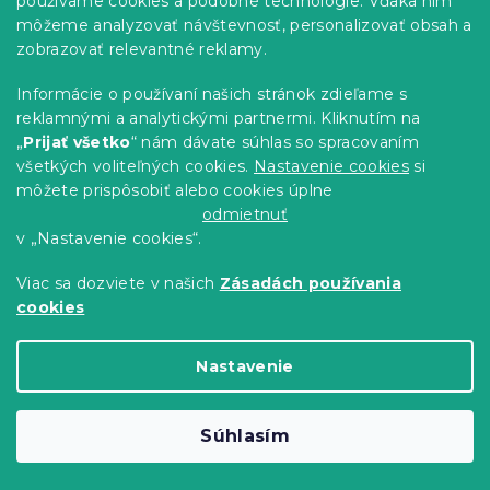
používame cookies a podobné technológie. Vďaka nim
-10 % s kódom:
BTS10
môžeme analyzovať návštevnosť, personalizovať obsah a
zobrazovať relevantné reklamy.
Informácie o používaní našich stránok zdieľame s
reklamnými a analytickými partnermi. Kliknutím na
„
Prijať všetko
“ nám dávate súhlas so spracovaním
všetkých voliteľných cookies.
Nastavenie cookies
si
môžete prispôsobiť alebo cookies úplne
odmietnuť
v „Nastavenie cookies“.
Viac sa dozviete v našich
Zásadách používania
cookies
Obal na notebook 15.6" MECHANICS,
čierno-sivý
Nastavenie
Skladom
(>10 ks)
5.40 €
Do Košíka
Súhlasím
-10 % s kódom: