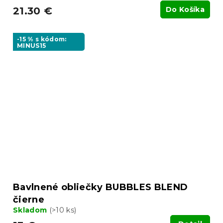
21.30 €
Do Košíka
-15 % s kódom:
MINUS15
Bavlnené obliečky BUBBLES BLEND
čierne
Skladom
(>10 ks)