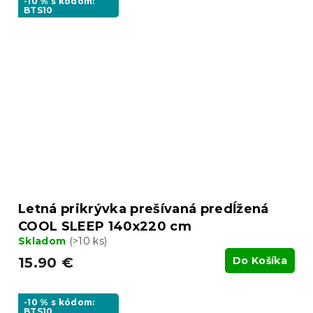
-10 % s kódom:
BTS10
Letná prikrývka prešívaná predĺžená
COOL SLEEP 140x220 cm
Skladom
(>10 ks)
15.90 €
Do Košíka
-10 % s kódom:
BTS10