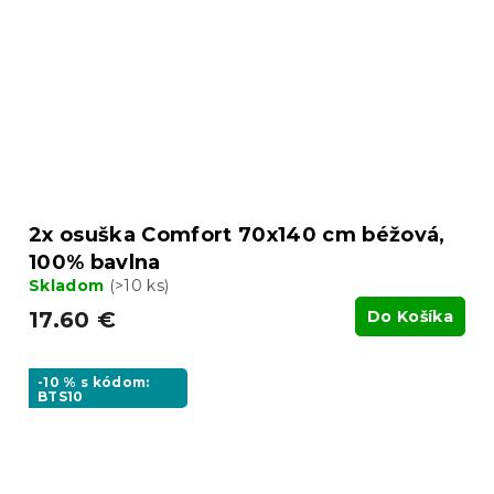
2x osuška Comfort 70x140 cm béžová,
100% bavlna
Skladom
(>10 ks)
17.60 €
Do Košíka
-10 % s kódom:
BTS10