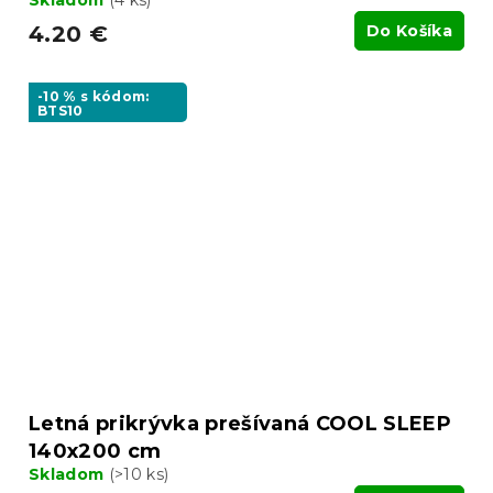
Skladom
(4 ks)
4.20 €
Do Košíka
-10 % s kódom:
BTS10
Letná prikrývka prešívaná COOL SLEEP
140x200 cm
Skladom
(>10 ks)