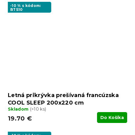
-10 % s kódom:
BTS10
Letná prikrývka prešívaná francúzska
COOL SLEEP 200x220 cm
Skladom
(>10 ks)
19.70 €
Do Košíka