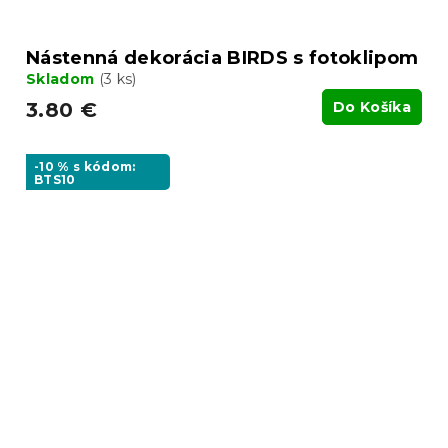
Nástenná dekorácia BIRDS s fotoklipom
Skladom
(3 ks)
3.80 €
Do Košíka
-10 % s kódom:
BTS10