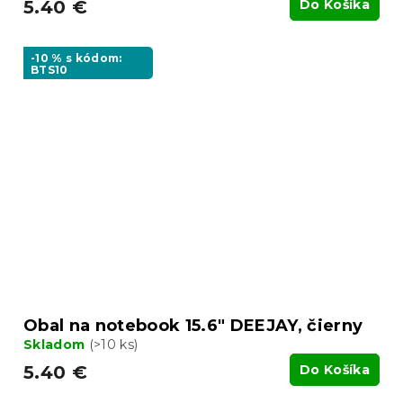
5.40 €
Do Košíka
-10 % s kódom:
BTS10
Obal na notebook 15.6" DEEJAY, čierny
Skladom
(>10 ks)
5.40 €
Do Košíka