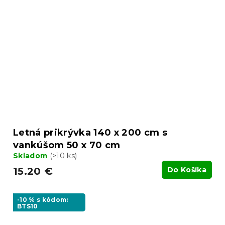
Letná prikrývka 140 x 200 cm s
vankúšom 50 x 70 cm
Skladom
(>10 ks)
15.20 €
Do Košíka
-10 % s kódom:
BTS10