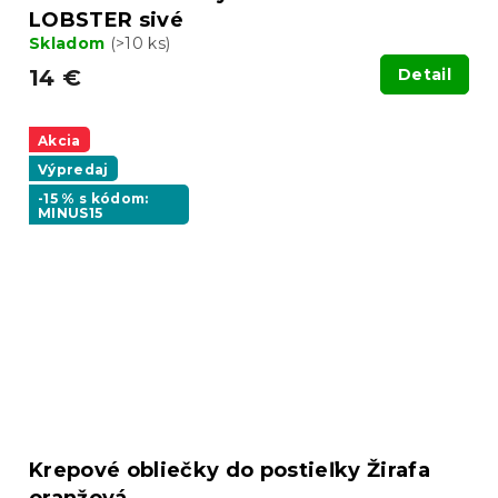
LOBSTER sivé
Skladom
(>10 ks)
14 €
Detail
Akcia
Výpredaj
-15 % s kódom:
MINUS15
Krepové obliečky do postieľky Žirafa