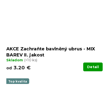
AKCE Zachraňte bavlněný ubrus - MIX
BAREV II. jakost
Skladom
(>10 ks)
3.20 €
Detail
od
Top kvalita