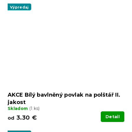
Výpredaj
AKCE Bílý bavlněný povlak na polštář II.
jakost
Skladom
(1 ks)
3.30 €
Detail
od