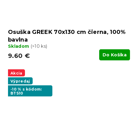
Osuška GREEK 70x130 cm čierna, 100%
bavlna
Skladom
(>10 ks)
9.60 €
Do Košíka
Akcia
Výpredaj
-10 % s kódom:
BTS10