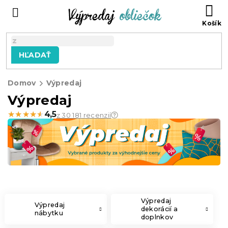
Prejsť
N
na
KO
obsah
HĽADAŤ
Domov
Výpredaj
Výpredaj
★★★★★
★★★★★
4,5
z 30 181 recenzií
Výpredaj
Výpredaj
dekorácií a
nábytku
doplnkov