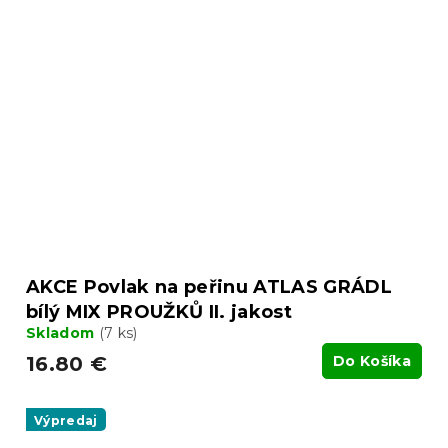
AKCE Povlak na peřinu ATLAS GRÁDL
bílý MIX PROUŽKŮ II. jakost
Skladom
(7 ks)
16.80 €
Do Košíka
Výpredaj