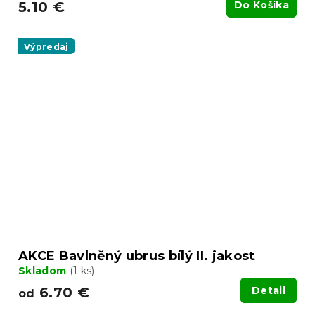
5.10 €
Do Košíka
Výpredaj
AKCE Bavlněný ubrus bílý II. jakost
Skladom
(1 ks)
6.70 €
Detail
od