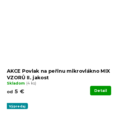
AKCE Povlak na peřinu mikrovlákno MIX
VZORŮ II. jakost
Skladom
(4 ks)
5 €
Detail
od
Výpredaj