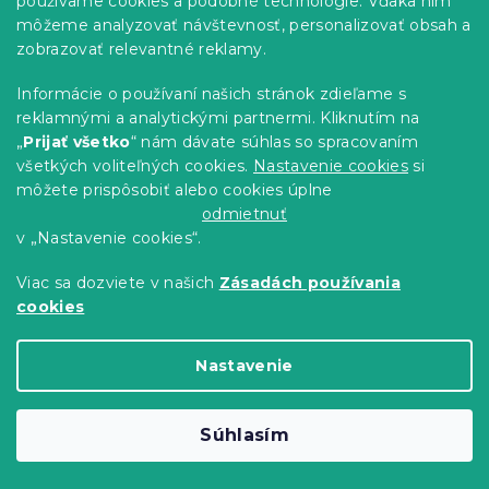
používame cookies a podobné technológie. Vďaka nim
môžeme analyzovať návštevnosť, personalizovať obsah a
zobrazovať relevantné reklamy.
AKCIA Čierna zamatová jedálenská
Informácie o používaní našich stránok zdieľame s
stolička IMOLA II. akosť
reklamnými a analytickými partnermi. Kliknutím na
Skladom
(2 ks)
„
Prijať všetko
“ nám dávate súhlas so spracovaním
42 €
Do Košíka
všetkých voliteľných cookies.
Nastavenie cookies
si
môžete prispôsobiť alebo cookies úplne
odmietnuť
Akcia
v „Nastavenie cookies“.
Výpredaj
Viac sa dozviete v našich
Zásadách používania
cookies
Nastavenie
Súhlasím