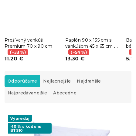
Prešívaný vankúš
Paplón 90 x 135 cm s
Bavl
Premium 70 x 90 cm
vankúšom 45 x 65 cm do
béž
(–33 %)
detskej postieľky biela
(–54 %)
(–
11.20 €
13.30 €
5.1
R
a
Odporúčame
Najlacnejšie
Najdrahšie
d
Najpredávanejšie
Abecedne
e
n
i
V
e
ý
Výpredaj
p
p
r
-10 % s kódom:
BTS10
i
o