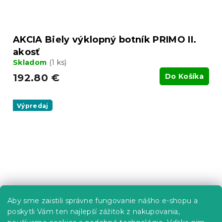
AKCIA Biely výklopný botník PRIMO II.
akosť
Skladom
(1 ks)
192.80 €
Do Košíka
Výpredaj
Aby sme zaistili správne fungovanie nášho e-shopu a
poskytli Vám ten najlepší zážitok z nakupovania,