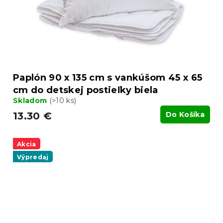
Paplón 90 x 135 cm s vankúšom 45 x 65
cm do detskej postieľky biela
Skladom
(>10 ks)
13.30 €
Do Košíka
Akcia
Výpredaj