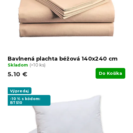
Bavlnená plachta béžová 140x240 cm
Skladom
(>10 ks)
5.10 €
Do Košíka
Výpredaj
-10 % s kódom:
BTS10