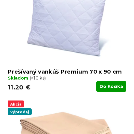
s
d
p
u
r
k
o
t
d
o
u
v
k
t
o
v
Prešívaný vankúš Premium 70 x 90 cm
Skladom
(>10 ks)
11.20 €
Do Košíka
Akcia
Výpredaj