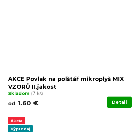
AKCE Povlak na polštář mikroplyš MIX
VZORŮ II.jakost
Skladom
(7 ks)
1.60 €
Detail
od
Akcia
Výpredaj