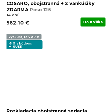
COSARO, obojstranná + 2 vankúšiky
ZDARMA
Poso 125
14 dní
562.10 €
Do Košíka
Vyskúšajte v AR ❖
-5 % s kódom:
MINUS5
Rozkladacia obojstranná sedacia