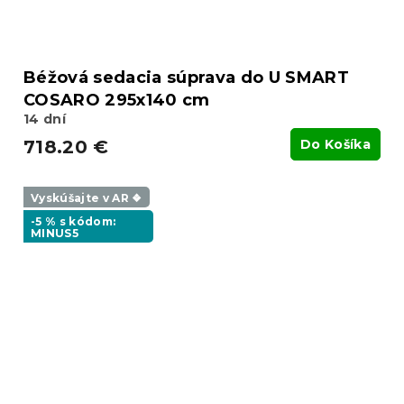
Béžová sedacia súprava do U SMART
COSARO 295x140 cm
14 dní
718.20 €
Do Košíka
Vyskúšajte v AR ❖
-5 % s kódom:
MINUS5