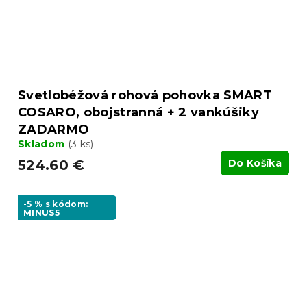
Svetlobéžová rohová pohovka SMART
COSARO, obojstranná + 2 vankúšiky
ZADARMO
Skladom
(3 ks)
524.60 €
Do Košíka
-5 % s kódom:
MINUS5