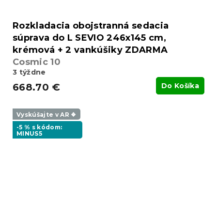
Rozkladacia obojstranná sedacia
súprava do L SEVIO 246x145 cm,
krémová + 2 vankúšiky ZDARMA
Cosmic 10
3 týždne
668.70 €
Do Košíka
Vyskúšajte v AR ❖
-5 % s kódom:
MINUS5