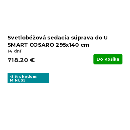
Svetlobéžová sedacia súprava do U
SMART COSARO 295x140 cm
14 dní
718.20 €
Do Košíka
-5 % s kódom:
MINUS5