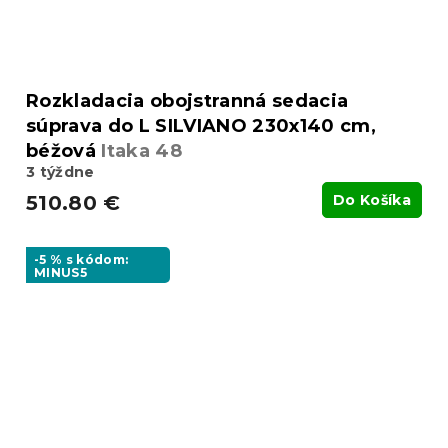
Rozkladacia obojstranná sedacia
súprava do L SILVIANO 230x140 cm,
béžová
Itaka 48
3 týždne
510.80 €
Do Košíka
-5 % s kódom:
MINUS5