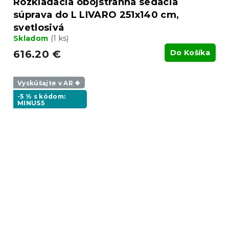
Rozkladacia obojstranná sedacia
súprava do L LIVARO 251x140 cm,
svetlosivá
Skladom
(1 ks)
616.20 €
Do Košíka
Vyskúšajte v AR ❖
-5 % s kódom:
MINUS5