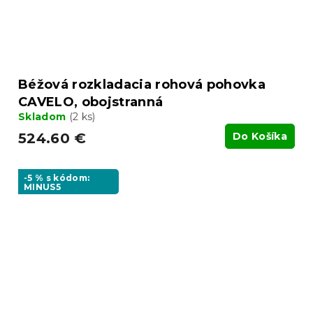
Béžová rozkladacia rohová pohovka
CAVELO, obojstranná
Skladom
(2 ks)
524.60 €
Do Košíka
-5 % s kódom:
MINUS5