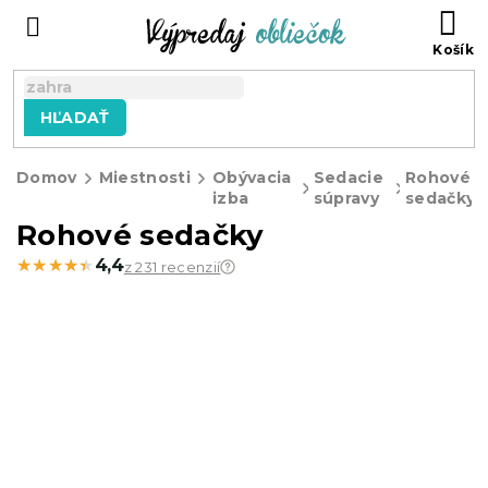
Prejsť
N
na
KO
obsah
HĽADAŤ
Domov
Miestnosti
Obývacia
Sedacie
Rohové
izba
súpravy
sedačky
Rohové sedačky
★★★★★
★★★★★
4,4
z 231 recenzií