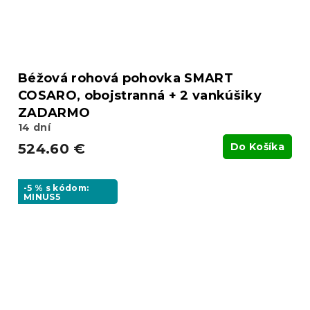
Béžová rohová pohovka SMART
COSARO, obojstranná + 2 vankúšiky
ZADARMO
14 dní
524.60 €
Do Košíka
-5 % s kódom:
MINUS5