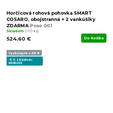
Horčicová rohová pohovka SMART
COSARO, obojstranná + 2 vankúšiky
ZDARMA
Poso 001
Skladom
(>10 ks)
524.60 €
Do Košíka
Vyskúšajte v AR ❖
-5 % s kódom:
MINUS5