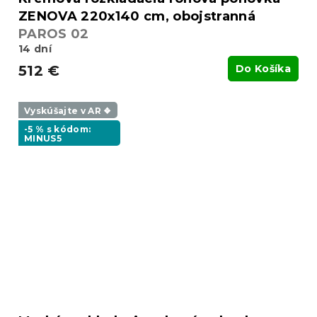
ZENOVA 220x140 cm, obojstranná
PAROS 02
14 dní
512 €
Do Košíka
Vyskúšajte v AR ❖
-5 % s kódom:
MINUS5