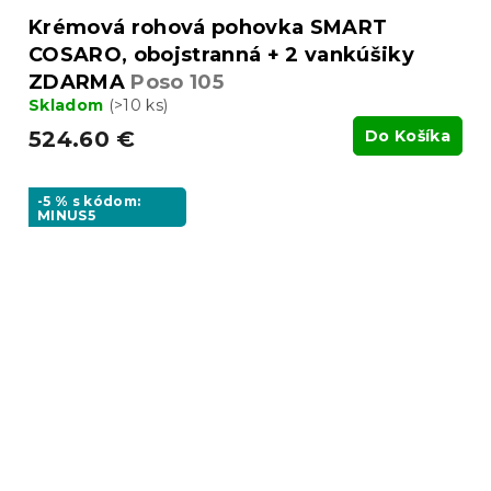
Krémová rohová pohovka SMART
COSARO, obojstranná + 2 vankúšiky
ZDARMA
Poso 105
Skladom
(>10 ks)
524.60 €
Do Košíka
-5 % s kódom:
MINUS5