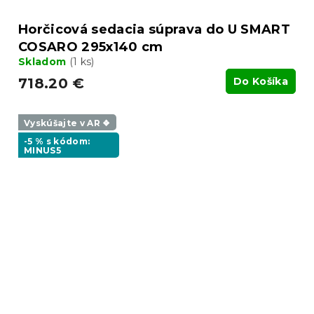
Horčicová sedacia súprava do U SMART
COSARO 295x140 cm
Skladom
(1 ks)
718.20 €
Do Košíka
Vyskúšajte v AR ❖
-5 % s kódom:
MINUS5