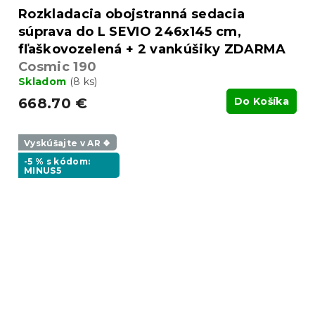
Rozkladacia obojstranná sedacia
súprava do L SEVIO 246x145 cm,
fľaškovozelená + 2 vankúšiky ZDARMA
Cosmic 190
Skladom
(8 ks)
668.70 €
Do Košíka
Vyskúšajte v AR ❖
-5 % s kódom:
MINUS5