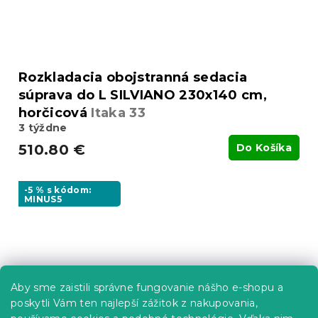
Rozkladacia obojstranná sedacia
súprava do L SILVIANO 230x140 cm,
horčicová
Itaka 33
3 týždne
510.80 €
Do Košíka
-5 % s kódom:
MINUS5
Aby sme zaistili správne fungovanie nášho e-shopu a
poskytli Vám ten najlepší zážitok z nakupovania,