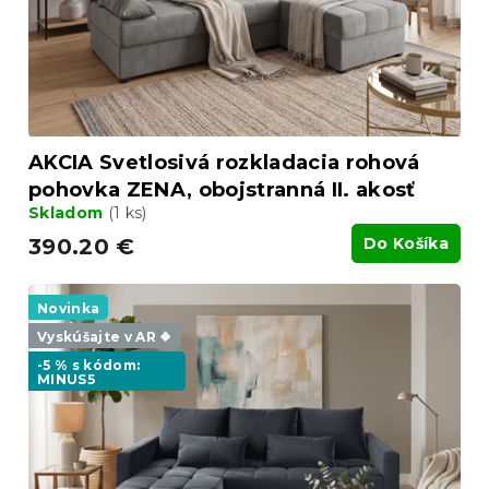
AKCIA Svetlosivá rozkladacia rohová
pohovka ZENA, obojstranná II. akosť
Skladom
(1 ks)
390.20 €
Do Košíka
Novinka
Vyskúšajte v AR ❖
-5 % s kódom:
MINUS5