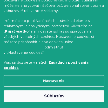
používame cookies a podobné technológie. Vďaka nim
môžeme analyzovať návštevnosť, personalizovať obsah a
zobrazovať relevantné reklamy.
Informácie o používaní našich stránok zdieľame s
reklamnými a analytickými partnermi. Kliknutím na
Rozkladacia obojstranná sedacia
„
Prijať všetko
“ nám dávate súhlas so spracovaním
súprava do L SILVIANO 230x140 cm,
všetkých voliteľných cookies.
Nastavenie cookies
si
krémová
Cosmic 10
môžete prispôsobiť alebo cookies úplne
Skladom
(1 ks)
odmietnuť
510.80 €
Do Košíka
v „Nastavenie cookies“.
Viac sa dozviete v našich
Zásadách používania
-5 % s kódom:
cookies
MINUS5
Nastavenie
Súhlasím