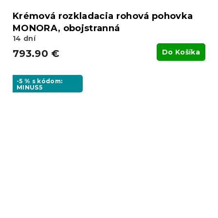
Krémová rozkladacia rohová pohovka
MONORA, obojstranná
14 dní
793.90 €
Do Košíka
-5 % s kódom:
MINUS5