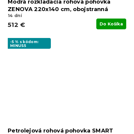
Modrá rozkladacia rohová pohovka
ZENOVA 220x140 cm, obojstranná
14 dní
512 €
Do Košíka
-5 % s kódom:
MINUS5
Petrolejová rohová pohovka SMART