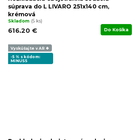
súprava do L LIVARO 251x140 cm,
krémová
Skladom
(5 ks)
616.20 €
Do Košíka
Vyskúšajte v AR ❖
-5 % s kódom:
MINUS5