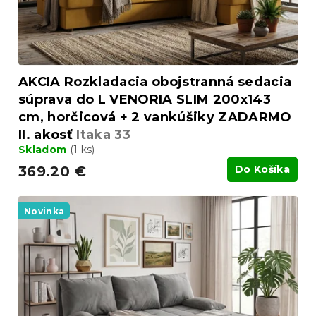
v
k
t
o
v
AKCIA Rozkladacia obojstranná sedacia
súprava do L VENORIA SLIM 200x143
cm, horčicová + 2 vankúšiky ZADARMO
II. akosť
Itaka 33
Skladom
(1 ks)
369.20 €
Do Košíka
Novinka