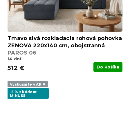
Tmavo sivá rozkladacia rohová pohovka
ZENOVA 220x140 cm, obojstranná
PAROS 06
14 dní
512 €
Do Košíka
Vyskúšajte v AR ❖
-5 % s kódom:
MINUS5