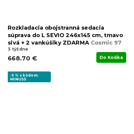
Rozkladacia obojstranná sedacia
súprava do L SEVIO 246x145 cm, tmavo
sivá + 2 vankúšiky ZDARMA
Cosmic 97
3 týždne
668.70 €
Do Košíka
-5 % s kódom:
MINUS5