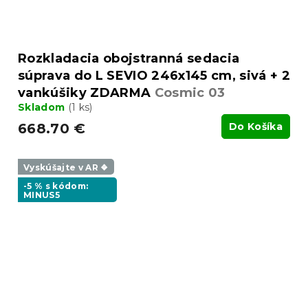
Rozkladacia obojstranná sedacia
súprava do L SEVIO 246x145 cm, sivá + 2
vankúšiky ZDARMA
Cosmic 03
Skladom
(1 ks)
668.70 €
Do Košíka
Vyskúšajte v AR ❖
-5 % s kódom:
MINUS5