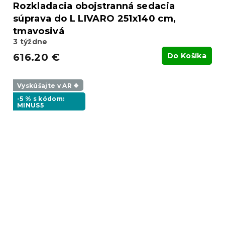
Rozkladacia obojstranná sedacia
súprava do L LIVARO 251x140 cm,
tmavosivá
3 týždne
616.20 €
Do Košíka
Vyskúšajte v AR ❖
-5 % s kódom:
MINUS5