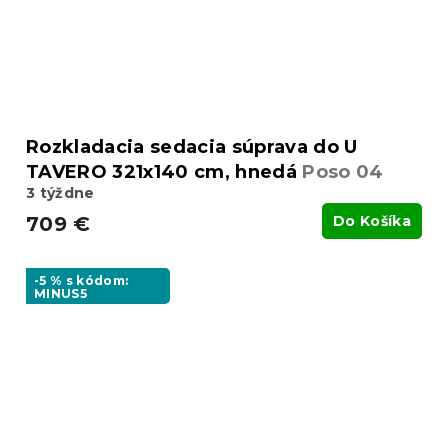
Rozkladacia sedacia súprava do U
TAVERO 321x140 cm, hnedá
Poso 04
3 týždne
709 €
Do Košíka
-5 % s kódom:
MINUS5