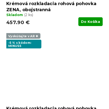
Krémová rozkladacia rohová pohovka
ZENA, obojstranná
Skladom
(2 ks)
457.90 €
Do Košíka
Vyskúšajte v AR ❖
-5 % s kódom:
MINUS5
Krémová rozkladacia rohová pohovka