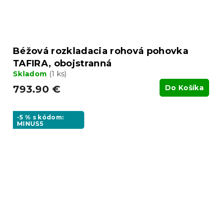
Béžová rozkladacia rohová pohovka
TAFIRA, obojstranná
Skladom
(1 ks)
793.90 €
Do Košíka
-5 % s kódom:
MINUS5