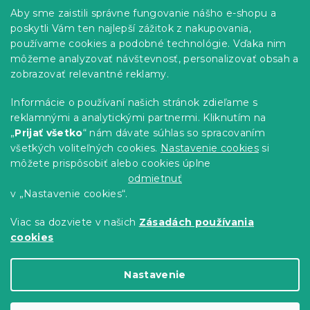
p
s
Informácie pre vás
Aby sme zaistili správne fungovanie nášho e-shopu a
u
ä
poskytli Vám ten najlepší zážitok z nakupovania,
t
Predajne
používame cookies a podobné technológie. Vďaka nim
i
Sledovanie objednávky
môžeme analyzovať návštevnosť, personalizovať obsah a
e
Možnosti doručenia
zobrazovať relevantné reklamy.
Možnosti platby
Informácie o používaní našich stránok zdieľame s
Reklamácie a vrátenie tovaru
reklamnými a analytickými partnermi. Kliknutím na
Kontakty
„
Prijať všetko
“ nám dávate súhlas so spracovaním
Obchodné podmienky
všetkých voliteľných cookies.
Nastavenie cookies
si
Podmienky ochrany osobných údajov
môžete prispôsobiť alebo cookies úplne
Etický kódex
odmietnuť
v „Nastavenie cookies“.
Pre partnerov
Viac sa dozviete v našich
Zásadách používania
cookies
Vytvoril Shoptet Premium
Nastavenie
Copyright 2026
Výpredaj obliečok
. Všetky práva