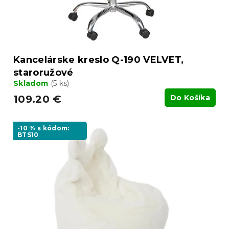
v
k
t
o
v
Kancelárske kreslo Q-190 VELVET,
staroružové
Skladom
(5 ks)
109.20 €
Do Košíka
-10 % s kódom:
BTS10