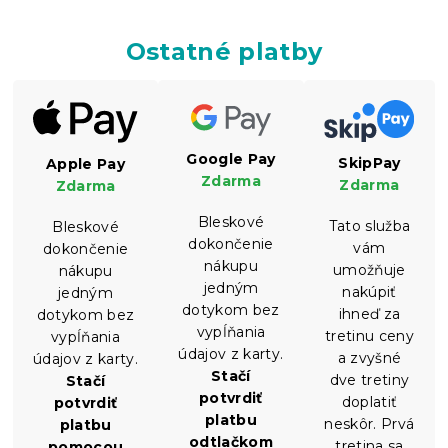
Ostatné platby
Google Pay
SkipPay
Apple Pay
Zdarma
Zdarma
Zdarma
Bleskové
Tato služba
Bleskové
dokončenie
vám
dokončenie
nákupu
umožňuje
nákupu
jedným
nakúpiť
jedným
dotykom bez
ihneď za
dotykom bez
vypĺňania
tretinu ceny
vypĺňania
údajov z karty.
a zvyšné
údajov z karty.
Stačí
dve tretiny
Stačí
potvrdiť
doplatiť
potvrdiť
platbu
neskôr. Prvá
platbu
odtlačkom
tretina sa
pomocou