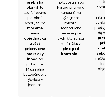
bank
hotovosti alebo
prebieha
pres
kartou priamo u
okamžite
kuriéra či na
cez šifrovanú
inte
výdajnom
platobnú
banko
mieste.
bránu, takže
predv
Jednoduché
môžeme
údaj
riešenie pre
vašu
pre
tých, ktorí chcú
objednávku
pr
mať
nákup
začať
nie
plne pod
pripravovať
sek
kontrolou
.
prakticky
môže
ihneď
po
ba
potvrdení.
obj
Maximálna
bezpečnosť a
rýchlosť v
jednom.