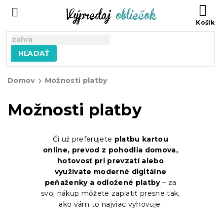
Prejsť
N
na
KO
obsah
HĽADAŤ
Domov
Možnosti platby
Možnosti platby
Či už preferujete
platbu kartou
online, prevod z pohodlia domova,
hotovosť pri prevzatí alebo
využívate moderné digitálne
peňaženky a odložené platby
– za
svoj nákup môžete zaplatiť presne tak,
ako vám to najviac vyhovuje.