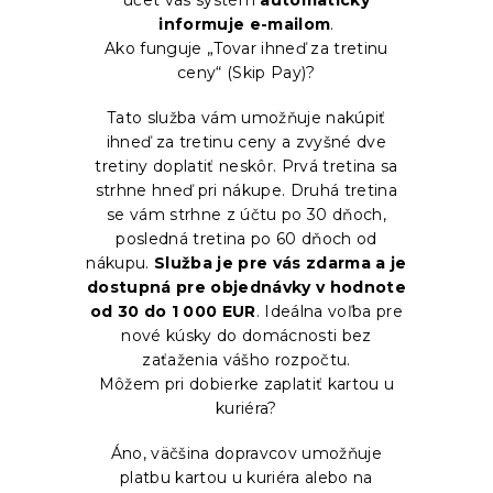
účet vás systém
automaticky
informuje e-mailom
.
Ako funguje „Tovar ihneď za tretinu
ceny“ (Skip Pay)?
Tato služba vám umožňuje nakúpiť
ihneď za tretinu ceny a zvyšné dve
tretiny doplatiť neskôr. Prvá tretina sa
strhne hneď pri nákupe. Druhá tretina
se vám strhne z účtu po 30 dňoch,
posledná tretina po 60 dňoch od
nákupu.
Služba je pre vás zdarma a je
dostupná pre objednávky v hodnote
od 30 do 1 000 EUR
. Ideálna voľba pre
nové kúsky do domácnosti bez
zaťaženia vášho rozpočtu.
Môžem pri dobierke zaplatiť kartou u
kuriéra?
Áno, väčšina dopravcov umožňuje
platbu kartou u kuriéra alebo na