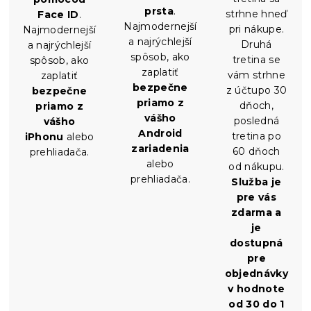
prsta
.
strhne hneď
Face ID
.
Najmodernejší
pri nákupe.
Najmodernejší
a najrýchlejší
Druhá
a najrýchlejší
spôsob, ako
tretina se
spôsob, ako
zaplatiť
vám strhne
zaplatiť
bezpečne
z účtupo 30
bezpečne
priamo z
dňoch,
priamo z
vášho
posledná
vášho
Android
tretina po
iPhonu
alebo
zariadenia
60 dňoch
prehliadača.
alebo
od nákupu.
prehliadača.
Služba je
pre vás
zdarma a
je
dostupná
pre
objednávky
v hodnote
od 30 do 1