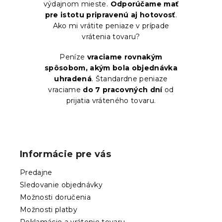
výdajnom mieste.
Odporúčame mať
pre istotu pripravenú aj hotovosť
.
Ako mi vrátite peniaze v prípade
vrátenia tovaru?
Peníze
vraciame rovnakým
spôsobom, akým bola objednávka
uhradená
. Štandardne peniaze
vraciame
do 7 pracovných dní
od
prijatia vráteného tovaru.
Z
á
p
Informácie pre vás
ä
t
Predajne
i
Sledovanie objednávky
e
Možnosti doručenia
Možnosti platby