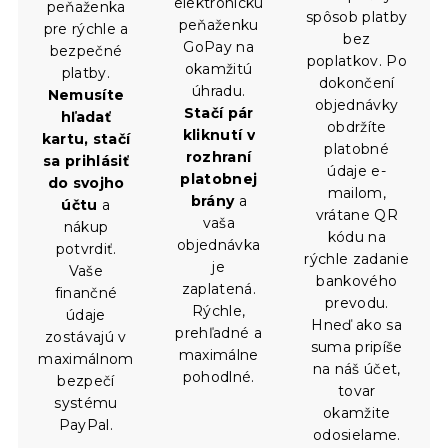
elektronickú
peňaženka
spôsob platby
peňaženku
pre rýchle a
bez
GoPay na
bezpečné
poplatkov. Po
okamžitú
platby.
dokončení
úhradu.
Nemusíte
objednávky
Stačí pár
hľadať
obdržíte
kliknutí v
kartu, stačí
platobné
rozhraní
sa prihlásiť
údaje e-
platobnej
do svojho
mailom,
brány
a
účtu
a
vrátane QR
vaša
nákup
kódu na
objednávka
potvrdiť.
rýchle zadanie
je
Vaše
bankového
zaplatená.
finančné
prevodu.
Rýchle,
údaje
Hneď ako sa
prehľadné a
zostávajú v
suma pripíše
maximálne
maximálnom
na náš účet,
pohodlné.
bezpečí
tovar
systému
okamžite
PayPal.
odosielame.