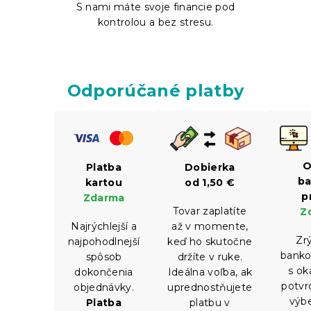
S nami máte svoje financie pod
kontrolou a bez stresu.
Odporúčané platby
O
Dobierka
Platba
ba
od 1,50 €
kartou
p
Zdarma
Tovar zaplatíte
Z
až v momente,
Najrýchlejší a
Zr
keď ho skutočne
najpohodlnejší
banko
držíte v ruke.
spôsob
s o
Ideálna voľba, ak
dokončenia
potvr
uprednostňujete
objednávky.
výbe
platbu v
Platba