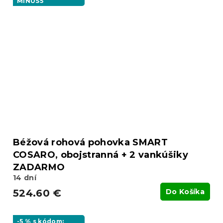
MINUS5
Béžová rohová pohovka SMART
COSARO, obojstranná + 2 vankúšiky
ZADARMO
14 dní
524.60 €
Do Košíka
-5 % s kódom: