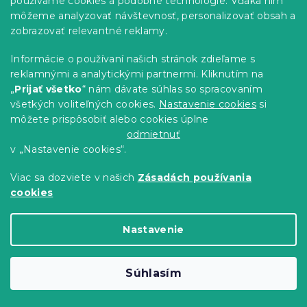
používame cookies a podobné technológie. Vďaka nim
môžeme analyzovať návštevnosť, personalizovať obsah a
zobrazovať relevantné reklamy.
-5 % s kódom:
MINUS5
Informácie o používaní našich stránok zdieľame s
reklamnými a analytickými partnermi. Kliknutím na
„
Prijať všetko
“ nám dávate súhlas so spracovaním
všetkých voliteľných cookies.
Nastavenie cookies
si
môžete prispôsobiť alebo cookies úplne
odmietnuť
v „Nastavenie cookies“.
Viac sa dozviete v našich
Zásadách používania
cookies
Nastavenie
Horčicová sedacia súprava do U SMART
COSARO 295x140 cm
Skladom
(1 ks)
Súhlasím
718.20 €
Do Košíka