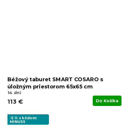
Béžový taburet SMART COSARO s
úložným priestorom 65x65 cm
14 dní
113 €
Do Košíka
-5 % s kódom:
MINUS5