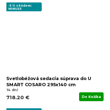
-5 % s kódom:
MINUS5
Svetlobéžová sedacia súprava do U
SMART COSARO 295x140 cm
14 dní
718.20 €
Do Košíka