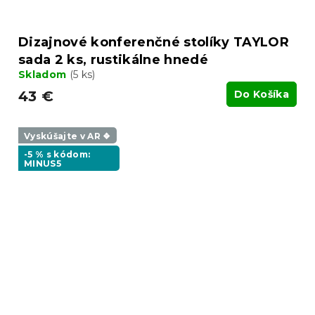
Dizajnové konferenčné stolíky TAYLOR
sada 2 ks, rustikálne hnedé
Skladom
(5 ks)
43 €
Do Košíka
Vyskúšajte v AR ❖
-5 % s kódom:
MINUS5