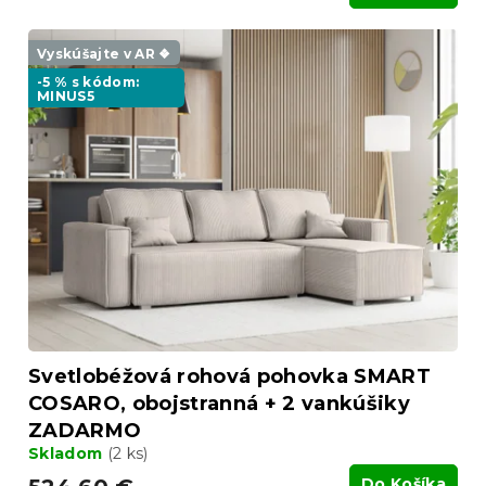
Vyskúšajte v AR ❖
-5 % s kódom:
MINUS5
Svetlobéžová rohová pohovka SMART
COSARO, obojstranná + 2 vankúšiky
ZADARMO
Skladom
(2 ks)
Do Košíka