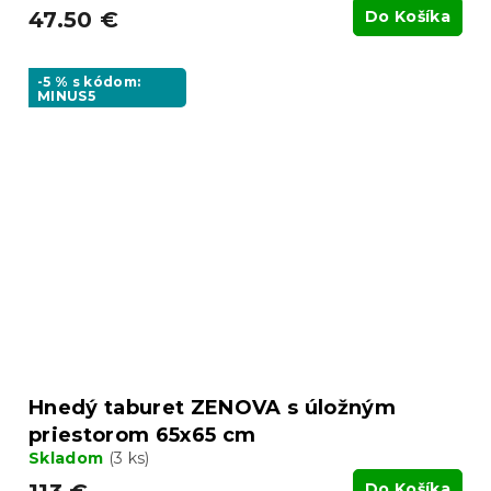
47.50 €
Do Košíka
-5 % s kódom:
MINUS5
Hnedý taburet ZENOVA s úložným
priestorom 65x65 cm
Skladom
(3 ks)
Do Košíka