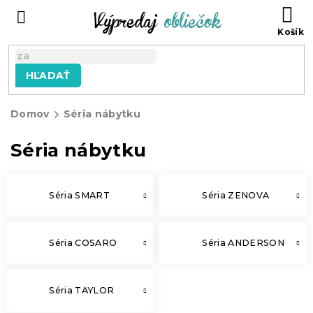
Prejsť
N
na
KO
obsah
HĽADAŤ
Domov
Séria nábytku
Séria nábytku
Séria SMART
Séria ZENOVA
Séria COSARO
Séria ANDERSON
Séria TAYLOR