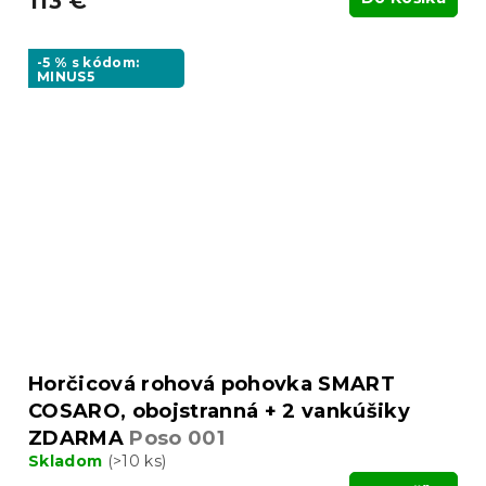
113 €
-5 % s kódom:
MINUS5
Horčicová rohová pohovka SMART
COSARO, obojstranná + 2 vankúšiky
ZDARMA
Poso 001
Skladom
(>10 ks)