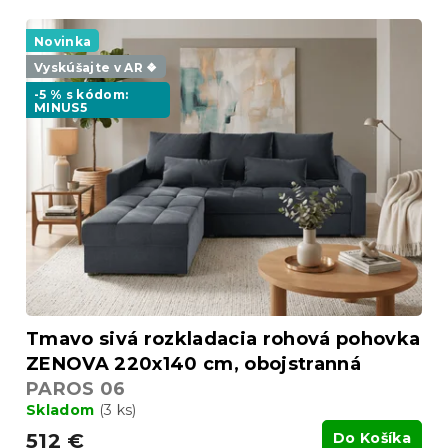
i
V
e
ý
Novinka
p
p
r
Vyskúšajte v AR ❖
i
o
-5 % s kódom:
s
MINUS5
d
p
u
r
k
o
t
d
o
u
v
k
t
o
v
Tmavo sivá rozkladacia rohová pohovka
ZENOVA 220x140 cm, obojstranná
PAROS 06
Skladom
(3 ks)
512 €
Do Košíka