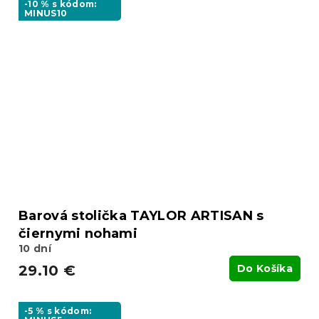
-10 % s kódom:
MINUS10
Barová stolička TAYLOR ARTISAN s
čiernymi nohami
10 dní
29.10 €
Do Košíka
-5 % s kódom: