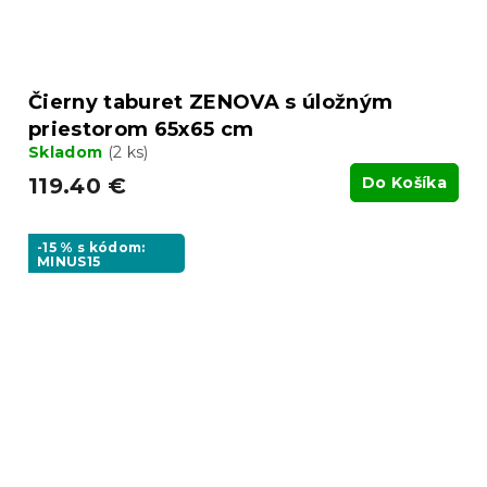
Čierny taburet ZENOVA s úložným
priestorom 65x65 cm
Skladom
(2 ks)
119.40 €
Do Košíka
-15 % s kódom:
MINUS15