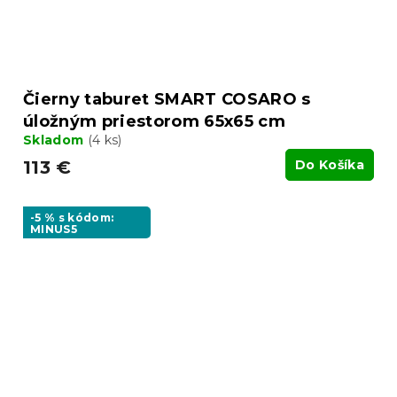
Čierny taburet SMART COSARO s
úložným priestorom 65x65 cm
Skladom
(4 ks)
113 €
Do Košíka
-5 % s kódom:
MINUS5