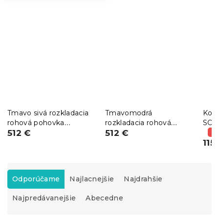
Tmavo sivá rozkladacia
Tmavomodrá
Kom
rohová pohovka
rozkladacia rohová
SON
ZENOVA 220x140 cm,
512 €
pohovka ZENOVA
512 €
poli
(–
obojstranná
PAROS 06
220x140 cm,
115
obojstranná
R
a
Odporúčame
Najlacnejšie
Najdrahšie
d
Najpredávanejšie
Abecedne
e
n