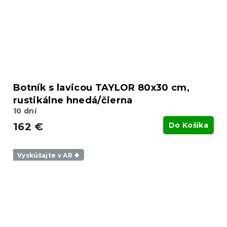
Botník s lavicou TAYLOR 80x30 cm,
rustikálne hnedá/čierna
10 dní
162 €
Do Košíka
Vyskúšajte v AR ❖