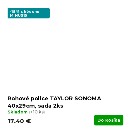
-15 % s kódom:
MINUS15
Rohové police TAYLOR SONOMA
40x29cm, sada 2ks
Skladom
(>10 ks)
17.40 €
Do Košíka