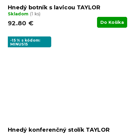
Hnedý botník s lavicou TAYLOR
Skladom
(1 ks)
92.80 €
Do Košíka
-15 % s kódom:
MINUS15
Hnedý konferenčný stolík TAYLOR