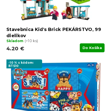
Stavebnica Kid's Brick PEKÁRSTVO, 99
dielikov
Skladom
(>10 ks)
4.20 €
Do Košíka
-10 % s kódom:
BTS10