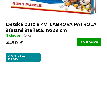
Detské puzzle 4v1 LABKOVÁ PATROLA
šťastné šteňatá, 19x29 cm
Skladom
(5 ks)
4.80 €
Do Košíka
-10 % s kódom:
BTS10