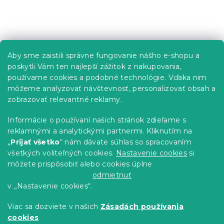
k
y
v
Z
ý
á
p
p
i
Informácie pre vás
Aby sme zaistili správne fungovanie nášho e-shopu a
s
ä
poskytli Vám ten najlepší zážitok z nakupovania,
u
t
Predajne
používame cookies a podobné technológie. Vďaka nim
i
Sledovanie objednávky
môžeme analyzovať návštevnosť, personalizovať obsah a
e
Možnosti doručenia
zobrazovať relevantné reklamy.
Možnosti platby
Informácie o používaní našich stránok zdieľame s
Reklamácie a vrátenie tovaru
reklamnými a analytickými partnermi. Kliknutím na
Kontakty
„
Prijať všetko
“ nám dávate súhlas so spracovaním
Obchodné podmienky
všetkých voliteľných cookies.
Nastavenie cookies
si
Podmienky ochrany osobných údajov
môžete prispôsobiť alebo cookies úplne
Etický kódex
odmietnuť
v „Nastavenie cookies“.
Pre partnerov
Viac sa dozviete v našich
Zásadách používania
cookies