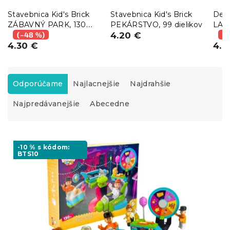
Stavebnica Kid's Brick
Stavebnica Kid's Brick
Dets
ZÁBAVNÝ PARK, 130
PEKÁRSTVO, 99 dielikov
LAB
dielikov
(–48 %)
4.20 €
šťas
(–
4.30 €
cm
4.8
R
a
Odporúčame
Najlacnejšie
Najdrahšie
d
Najpredávanejšie
Abecedne
e
n
i
V
e
ý
-10 % s kódom:
p
BTS10
p
r
i
o
s
d
p
u
r
k
o
t
d