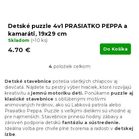
Detské puzzle 4v1 PRASIATKO PEPPA a
kamaráti, 19x29 cm
Skladom
(>10 ks)
4.70 €
Do Košíka
4
položiek celkom
O
v
l
Detské stavebnice
potešia všetkých chlapcov aj
á
dievčatá. Nájdete tu pestrý výber hračiek, ktoré rozvíjajú
d
kreativitu a
jemnú motoriku detí.
Ponúkame
puzzle aj
a
klasické stavebnice
s obľúbenými motívmi
c
animovaných hrdinov, ako sú Labková patrola alebo
i
Prasiatko Peppa. Puzzle s veľkými dielikmi sú vhodné aj
e
pre najmenších. Stavebnice prinesú hodiny zábavy a
p
zároveň podporia detskú
fantáziu a sústredenie.
r
Ideálna voľba pre chvíle plné tvorenia a radosti v
detskej
v
izbe
.