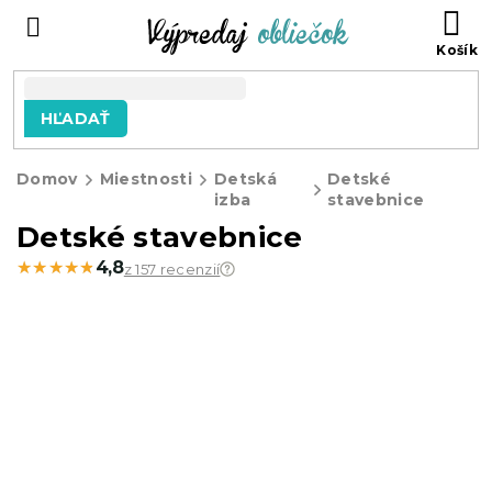
Prejsť
N
na
KO
obsah
HĽADAŤ
Domov
Miestnosti
Detská
Detské
izba
stavebnice
Detské stavebnice
★★★★★
★★★★★
4,8
z 157 recenzií