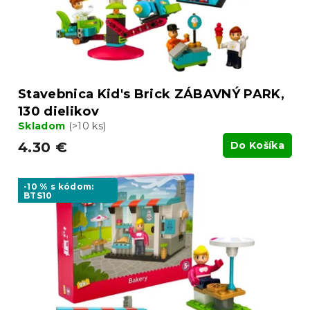
o
u
v
k
t
o
v
Stavebnica Kid's Brick ZÁBAVNÝ PARK,
130 dielikov
Skladom
(>10 ks)
4.30 €
Do Košíka
-10 % s kódom:
BTS10