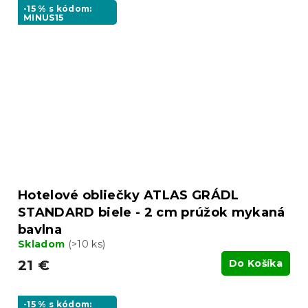
-15 % s kódom:
MINUS15
Hotelové obliečky ATLAS GRÁDL
STANDARD biele - 2 cm prúžok mykaná
bavlna
Skladom
(>10 ks)
21 €
Do Košíka
-15 % s kódom: