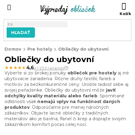
Prejsť
N
na
KO
obsah
HĽADAŤ
Domov
Pre hotely
Obliečky do ubytovní
Obliečky do ubytovní
★★★★★
★★★★★
4,6
z 1 233 recenzií
Vyberte si zo širokej ponuky
obliečok pre hostely
aj iné
ubytovacie zariadenia. Rôzne druhy textílií, farieb a
motívov za bezkonkurenčné ceny. Urobte radosť sebe aj
svojej peňaženke. Obliečky do ubytovní môže
javiť
odchýlky kvality materiálu
alebo farieb
. Spomínané
odlišnosti však
nemajú vplyv na funkčnosť daných
produktov
. Odporúčame pre menej náročných
zákazníkov. Objavte lacné obliečky z tradičných
materiálov ako je bavlna, flanel či krep a doprajte svojim
zákazníkom komfort počas celej noci.