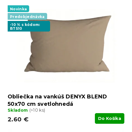
Novinka
Predobjednávka
-10 % s kódom:
BTS10
Obliečka na vankúš DENYX BLEND
50x70 cm svetlohnedá
Skladom
(>10 ks)
2.60 €
Do Košíka