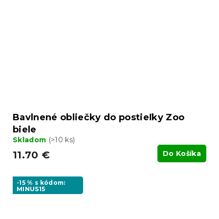
Bavlnené obliečky do postieľky Zoo
biele
Skladom
(>10 ks)
11.70 €
Do Košíka
-15 % s kódom:
MINUS15