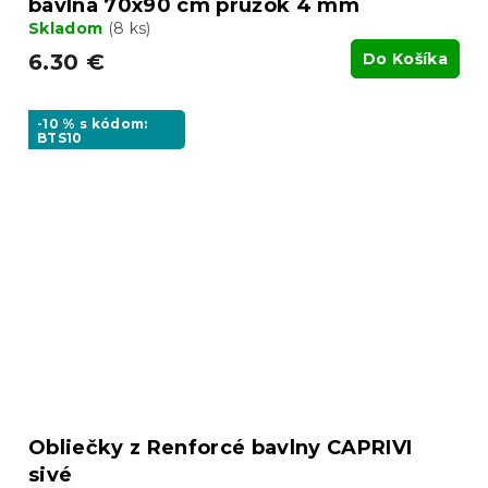
bavlna 70x90 cm prúžok 4 mm
Skladom
(8 ks)
6.30 €
Do Košíka
-10 % s kódom:
BTS10
Obliečky z Renforcé bavlny CAPRIVI
sivé