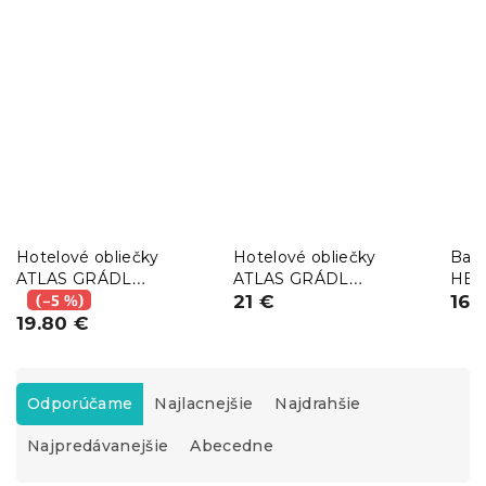
Hotelové obliečky
Hotelové obliečky
Bavl
ATLAS GRÁDL
ATLAS GRÁDL
HEA
STANDARD biele - 5
(–5 %)
STANDARD biele - 2 cm
21 €
100
16.
mm prúžok mykaná
19.80 €
prúžok mykaná bavlna
bavlna
R
a
Odporúčame
Najlacnejšie
Najdrahšie
d
Najpredávanejšie
Abecedne
e
n