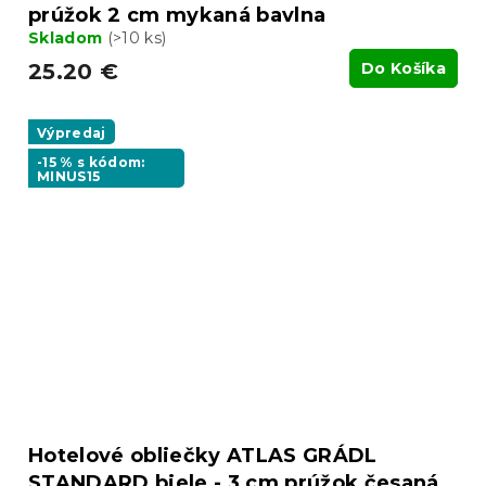
prúžok 2 cm mykaná bavlna
Skladom
(>10 ks)
25.20 €
Do Košíka
Výpredaj
-15 % s kódom:
MINUS15
Hotelové obliečky ATLAS GRÁDL
STANDARD biele - 3 cm prúžok česaná