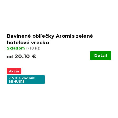
Bavlnené obliečky Aromis zelené
hotelové vrecko
Skladom
(>10 ks)
20.10 €
Detail
od
Akcia
-15 % s kódom:
MINUS15