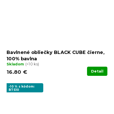
Bavlnené obliečky BLACK CUBE čierne,
100% bavlna
Skladom
(>10 ks)
16.80 €
Detail
-10 % s kódom:
BTS10