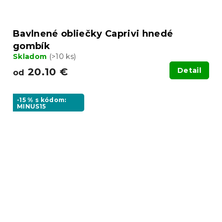
Bavlnené obliečky Caprivi hnedé
gombík
Skladom
(>10 ks)
20.10 €
Detail
od
-15 % s kódom:
MINUS15