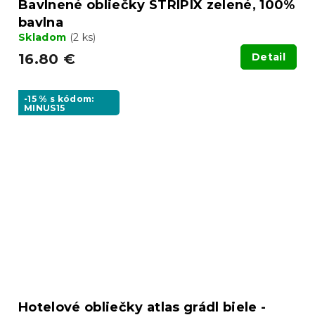
Bavlnené obliečky STRIPIX zelené, 100%
bavlna
Skladom
(2 ks)
16.80 €
Detail
-15 % s kódom:
MINUS15
Hotelové obliečky atlas grádl biele -