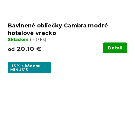
Bavlnené obliečky Cambra modré
hotelové vrecko
Skladom
(>10 ks)
20.10 €
Detail
od
-15 % s kódom:
MINUS15