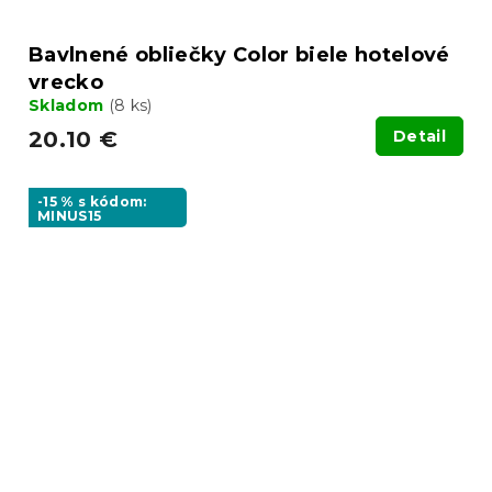
Bavlnené obliečky Color biele hotelové
vrecko
Skladom
(8 ks)
20.10 €
Detail
-15 % s kódom:
MINUS15