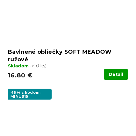
Bavlnené obliečky SOFT MEADOW
ružové
Skladom
(>10 ks)
16.80 €
Detail
-15 % s kódom:
MINUS15