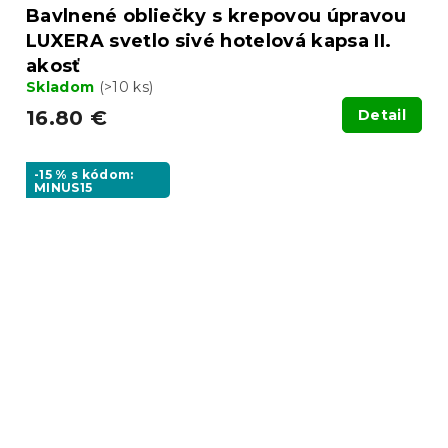
Bavlnené obliečky s krepovou úpravou
LUXERA svetlo sivé hotelová kapsa II.
akosť
Skladom
(>10 ks)
16.80 €
Detail
-15 % s kódom:
MINUS15