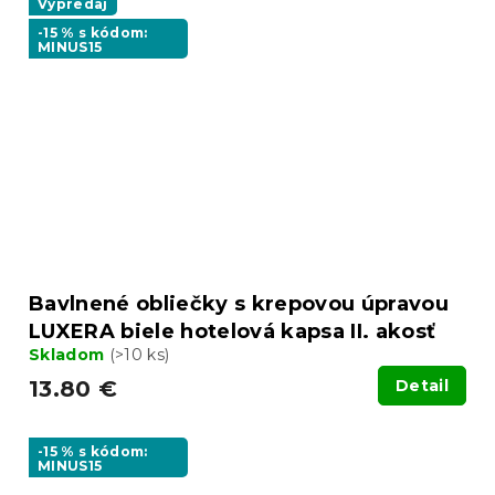
Výpredaj
-15 % s kódom:
MINUS15
Bavlnené obliečky s krepovou úpravou
LUXERA biele hotelová kapsa II. akosť
Skladom
(>10 ks)
13.80 €
Detail
-15 % s kódom:
MINUS15