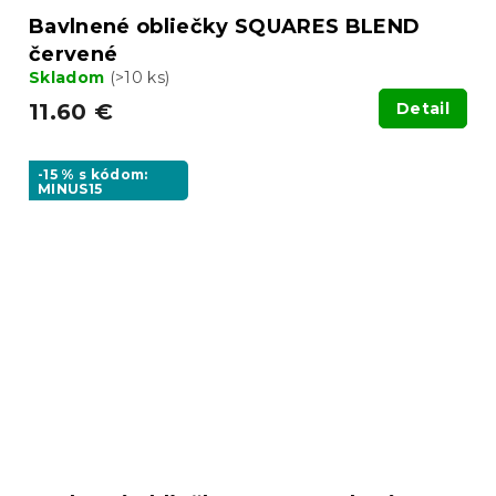
Bavlnené obliečky SQUARES BLEND
červené
Skladom
(>10 ks)
11.60 €
Detail
-15 % s kódom:
MINUS15