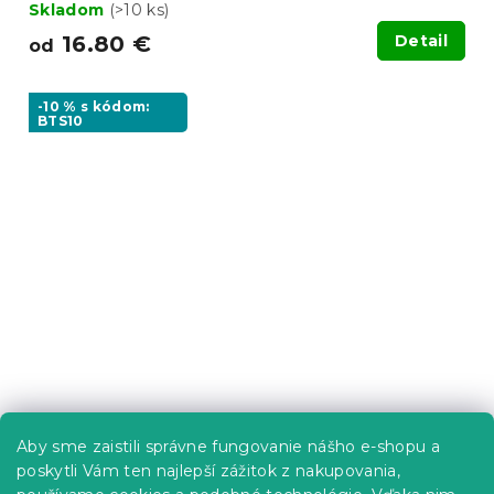
Skladom
(>10 ks)
16.80 €
Detail
od
-10 % s kódom:
BTS10
Obliečky z Renforcé bavlny CAPRIVI
Aby sme zaistili správne fungovanie nášho e-shopu a
sivé gombík
poskytli Vám ten najlepší zážitok z nakupovania,
Skladom
(8 ks)