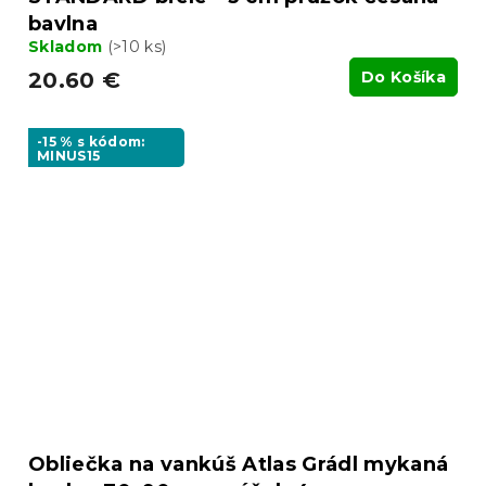
bavlna
Skladom
(>10 ks)
20.60 €
Do Košíka
-15 % s kódom:
MINUS15
Obliečka na vankúš Atlas Grádl mykaná