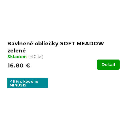
Bavlnené obliečky SOFT MEADOW
zelené
Skladom
(>10 ks)
16.80 €
Detail
-15 % s kódom:
MINUS15