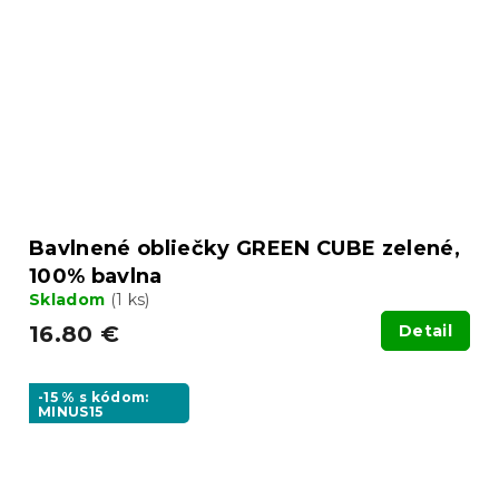
Bavlnené obliečky GREEN CUBE zelené,
100% bavlna
Skladom
(1 ks)
16.80 €
Detail
-15 % s kódom:
MINUS15