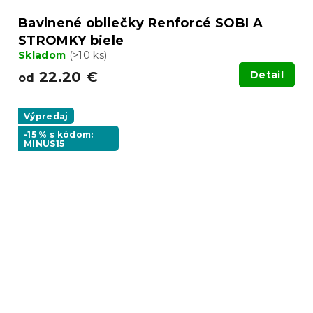
Bavlnené obliečky Renforcé SOBI A
STROMKY biele
Skladom
(>10 ks)
22.20 €
Detail
od
Výpredaj
-15 % s kódom:
MINUS15