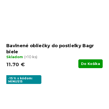
Bavlnené obliečky do postieľky Bagr
biele
Skladom
(>10 ks)
11.70 €
Do Košíka
-15 % s kódom:
MINUS15