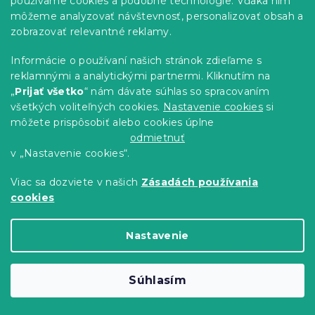
používame cookies a podobné technológie. Vďaka nim
16.80 €
Detail
môžeme analyzovať návštevnosť, personalizovať obsah a
od
zobrazovať relevantné reklamy.
-15 % s kódom:
Informácie o používaní našich stránok zdieľame s
MINUS15
reklamnými a analytickými partnermi. Kliknutím na
„
Prijať všetko
“ nám dávate súhlas so spracovaním
všetkých voliteľných cookies.
Nastavenie cookies
si
môžete prispôsobiť alebo cookies úplne
odmietnuť
v „Nastavenie cookies“.
Viac sa dozviete v našich
Zásadách používania
cookies
Nastavenie
Obliečky z Renforcé bavlny CAPRIVI
Súhlasím
sivé hotelová kapsa
Skladom
(>10 ks)