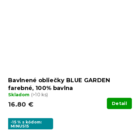
Bavlnené obliečky BLUE GARDEN
farebné, 100% bavlna
Skladom
(>10 ks)
16.80 €
Detail
-15 % s kódom:
MINUS15