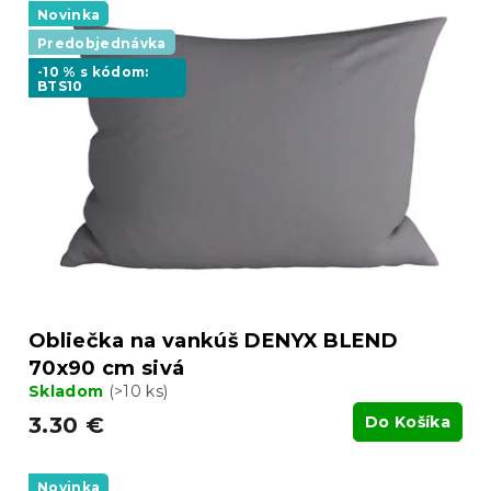
Novinka
Predobjednávka
-10 % s kódom:
BTS10
Obliečka na vankúš DENYX BLEND
70x90 cm sivá
Skladom
(>10 ks)
3.30 €
Do Košíka
Novinka