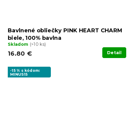
Bavlnené obliečky PINK HEART CHARM
biele, 100% bavlna
Skladom
(>10 ks)
16.80 €
Detail
-15 % s kódom:
MINUS15