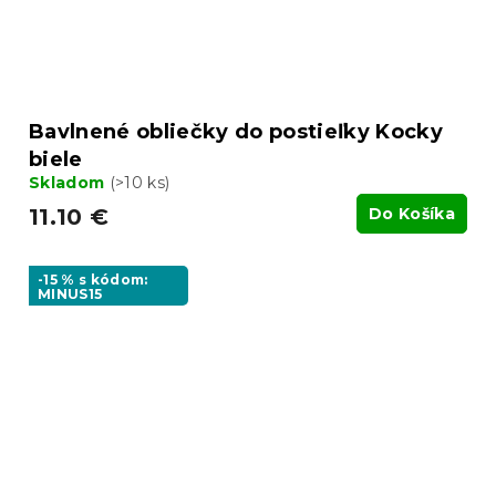
Bavlnené obliečky do postieľky Kocky
biele
Skladom
(>10 ks)
11.10 €
Do Košíka
-15 % s kódom:
MINUS15