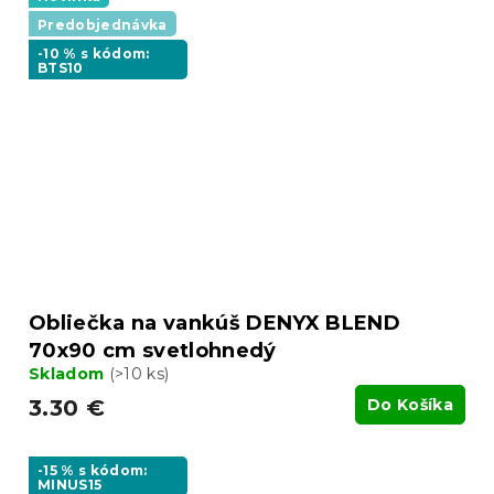
Predobjednávka
-10 % s kódom:
BTS10
Obliečka na vankúš DENYX BLEND
70x90 cm svetlohnedý
Skladom
(>10 ks)
3.30 €
Do Košíka
-15 % s kódom:
MINUS15