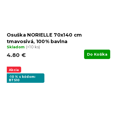
Osuška NORIELLE 70x140 cm
tmavosivá, 100% bavlna
Skladom
(>10 ks)
4.80 €
Do Košíka
Akcia
-10 % s kódom:
BTS10