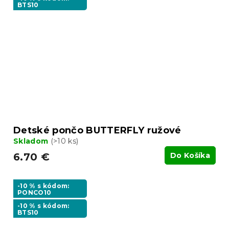
BTS10
Detské pončo BUTTERFLY ružové
Skladom
(>10 ks)
6.70 €
Do Košíka
-10 % s kódom:
PONCO10
-10 % s kódom:
BTS10