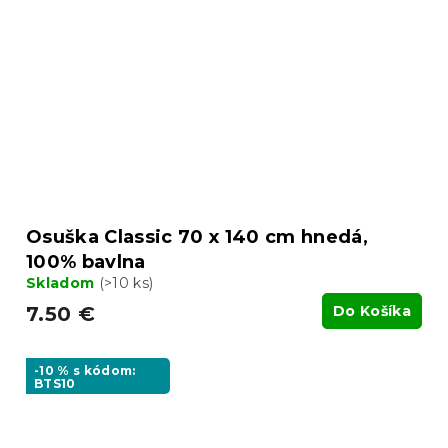
Osuška Classic 70 x 140 cm hnedá,
100% bavlna
Skladom
(>10 ks)
7.50 €
Do Košíka
-10 % s kódom:
BTS10