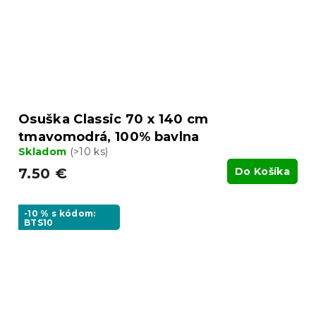
Osuška Classic 70 x 140 cm
tmavomodrá, 100% bavlna
Skladom
(>10 ks)
7.50 €
Do Košíka
-10 % s kódom:
BTS10