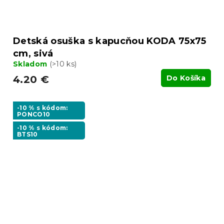
Detská osuška s kapucňou KODA 75x75
cm, sivá
Skladom
(>10 ks)
4.20 €
Do Košíka
-10 % s kódom:
PONCO10
-10 % s kódom:
BTS10