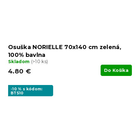
Osuška NORIELLE 70x140 cm zelená,
100% bavlna
Skladom
(>10 ks)
4.80 €
Do Košíka
-10 % s kódom:
BTS10