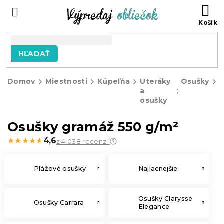
Prejsť
N
na
KO
obsah
HĽADAŤ
Domov
Miestnosti
Kúpeľňa
Uteráky
Osušky
a
osušky
g
Osušky gramáž 550 g/m²
★★★★★
★★★★★
4,6
z 4 038 recenzií
Plážové osušky
Najlacnejšie
Osušky Clarysse
Osušky Carrara
Elegance