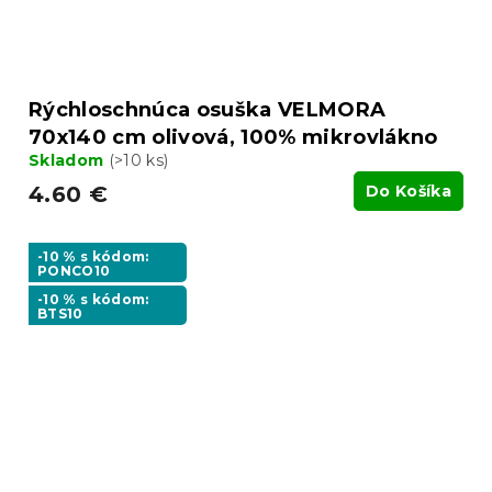
Rýchloschnúca osuška VELMORA
70x140 cm olivová, 100% mikrovlákno
Skladom
(>10 ks)
4.60 €
Do Košíka
-10 % s kódom:
PONCO10
-10 % s kódom:
BTS10