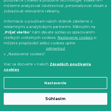
používame cookies a podobné technológie. Vďaka nim
môžeme analyzovať návštevnosť, personalizovať obsah a
zobrazovať relevantné reklamy.
Informácie o používaní našich stránok zdieľame s
reklamnými a analytickými partnermi. Kliknutím na
„
Prijať všetko
“ nám dávate súhlas so spracovaním
všetkých voliteľných cookies.
Nastavenie cookies
si
Detské pončo INDIGO modré
môžete prispôsobiť alebo cookies úplne
Skladom
(>10 ks)
odmietnuť
v „Nastavenie cookies“.
6.70 €
Do Košíka
Viac sa dozviete v našich
Zásadách používania
-10 % s kódom:
cookies
PONCO10
-10 % s kódom:
BTS10
Nastavenie
Súhlasím