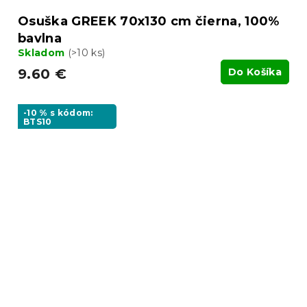
Osuška GREEK 70x130 cm čierna, 100%
bavlna
Skladom
(>10 ks)
9.60 €
Do Košíka
-10 % s kódom:
BTS10