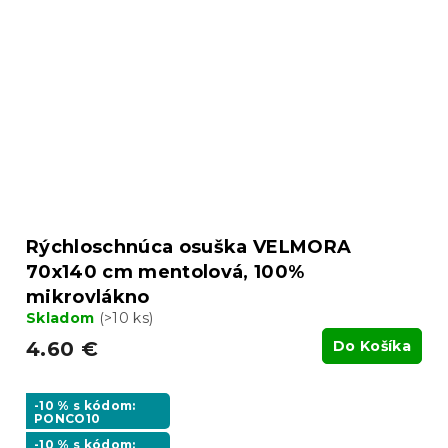
Rýchloschnúca osuška VELMORA
70x140 cm mentolová, 100%
mikrovlákno
Skladom
(>10 ks)
4.60 €
Do Košíka
-10 % s kódom:
PONCO10
-10 % s kódom: