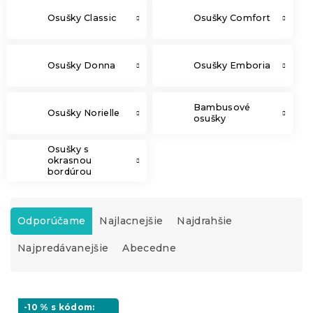
Osušky Classic
Osušky Comfort
Osušky Donna
Osušky Emboria
Bambusové
Osušky Norielle
osušky
Osušky s
okrasnou
bordúrou
R
a
Odporúčame
Najlacnejšie
Najdrahšie
d
Najpredávanejšie
Abecedne
e
n
i
V
e
ý
-10 % s kódom:
p