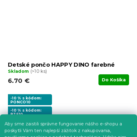
Detské pončo HAPPY DINO farebné
Skladom
(>10 ks)
6.70 €
Do Košíka
-10 % s kódom:
PONCO10
-10 % s kódom:
BTS10
Aby sme zaistili správne fungovanie nášho e-shopu a
poskytli Vám ten najlepší zážitok z nakupovania,