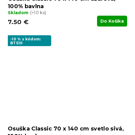
100% bavlna
Skladom
(>10 ks)
7.50 €
Do Košíka
-10 % s kódom:
BTS10
Osuška Classic 70 x 140 cm svetlo sivá,