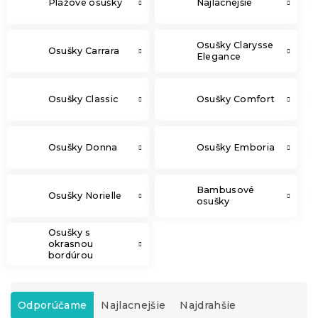
Plážové osušky
Najlacnejšie
Osušky Clarysse
Osušky Carrara
Elegance
Osušky Classic
Osušky Comfort
Osušky Donna
Osušky Emboria
Bambusové
Osušky Norielle
osušky
Osušky s
okrasnou
bordúrou
R
a
Odporúčame
Najlacnejšie
Najdrahšie