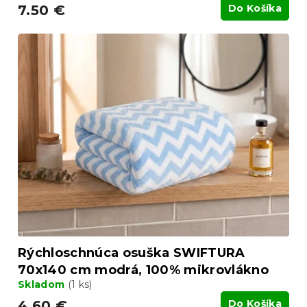
7.50 €
Do Košíka
Rýchloschnúca osuška SWIFTURA
70x140 cm modrá, 100% mikrovlákno
Skladom
(1 ks)
4.60 €
Do Košíka