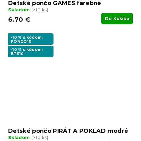
Detské pončo GAMES farebné
Skladom
(>10 ks)
6.70 €
Do Košíka
-10 % s kódom:
PONCO10
-10 % s kódom:
BTS10
Detské pončo PIRÁT A POKLAD modré
Skladom
(>10 ks)