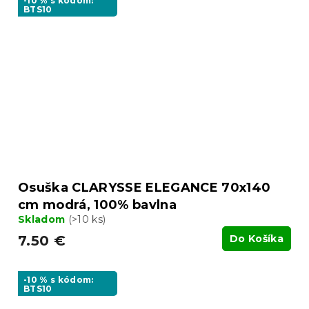
-10 % s kódom:
BTS10
Osuška CLARYSSE ELEGANCE 70x140
cm modrá, 100% bavlna
Skladom
(>10 ks)
7.50 €
Do Košíka
-10 % s kódom:
BTS10