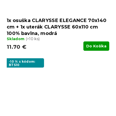
1x osuška CLARYSSE ELEGANCE 70x140
cm + 1x uterák CLARYSSE 60x110 cm
100% bavlna, modrá
Skladom
(>10 ks)
11.70 €
Do Košíka
-10 % s kódom:
BTS10