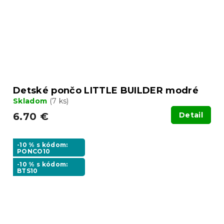
Detské pončo LITTLE BUILDER modré
Skladom
(7 ks)
6.70 €
Detail
-10 % s kódom:
PONCO10
-10 % s kódom:
BTS10