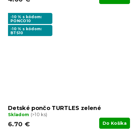
-10 % s kódom:
PONCO10
-10 % s kódom:
BTS10
Detské pončo TURTLES zelené
Skladom
(>10 ks)
6.70 €
Do Košíka