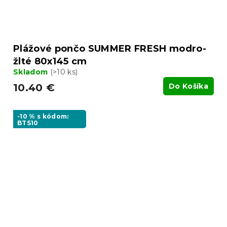
Plážové pončo SUMMER FRESH modro-
žlté 80x145 cm
Skladom
(>10 ks)
10.40 €
Do Košíka
-10 % s kódom:
BTS10