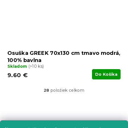
Osuška GREEK 70x130 cm tmavo modrá,
100% bavlna
Skladom
(>10 ks)
9.60 €
Do Košíka
28
položiek celkom
O
v
l
á
Z
d
á
a
p
c