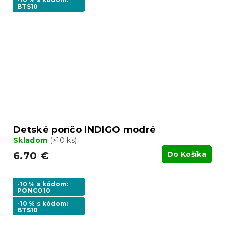
BTS10
Detské pončo INDIGO modré
Skladom
(>10 ks)
6.70 €
Do Košíka
-10 % s kódom:
PONCO10
-10 % s kódom:
BTS10