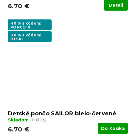
6.70 €
Detail
-10 % s kódom:
PONCO10
-10 % s kódom:
BTS10
Detské pončo SAILOR bielo-červené
Skladom
(>10 ks)
6.70 €
Do Košíka