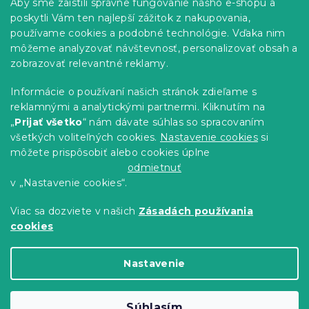
Informácie pre vás
Aby sme zaistili správne fungovanie nášho e-shopu a
i
ä
e
poskytli Vám ten najlepší zážitok z nakupovania,
t
Predajne
p
používame cookies a podobné technológie. Vďaka nim
i
r
Sledovanie objednávky
môžeme analyzovať návštevnosť, personalizovať obsah a
e
v
Možnosti doručenia
zobrazovať relevantné reklamy.
k
Možnosti platby
y
Informácie o používaní našich stránok zdieľame s
v
Reklamácie a vrátenie tovaru
reklamnými a analytickými partnermi. Kliknutím na
ý
Kontakty
„
Prijať všetko
“ nám dávate súhlas so spracovaním
p
Obchodné podmienky
i
všetkých voliteľných cookies.
Nastavenie cookies
si
Podmienky ochrany osobných údajov
s
môžete prispôsobiť alebo cookies úplne
u
Etický kódex
odmietnuť
v „Nastavenie cookies“.
Pre partnerov
Viac sa dozviete v našich
Zásadách používania
cookies
Vytvoril Shoptet Premium
Nastavenie
Copyright 2026
Výpredaj obliečok
. Všetky práva
Súhlasím
vyhradené.
Upraviť nastavenie cookies