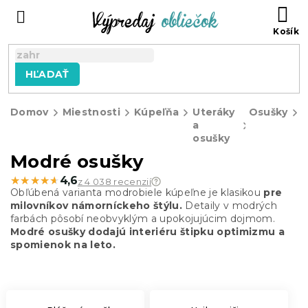
Prejsť
N
na
KO
obsah
HĽADAŤ
Domov
Miestnosti
Kúpeľňa
Uteráky
Osušky
a
o
osušky
Modré osušky
★★★★★
★★★★★
4,6
z 4 038 recenzií
Obľúbená varianta modrobiele kúpeľne je klasikou
pre
milovníkov námorníckeho štýlu.
Detaily v modrých
farbách pôsobí neobvyklým a upokojujúcim dojmom.
Modré osušky dodajú interiéru štipku optimizmu a
spomienok na leto.