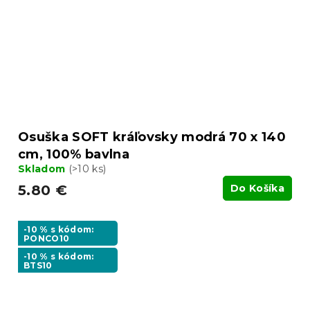
Osuška SOFT kráľovsky modrá 70 x 140
cm, 100% bavlna
Skladom
(>10 ks)
5.80 €
Do Košíka
-10 % s kódom:
PONCO10
-10 % s kódom:
BTS10