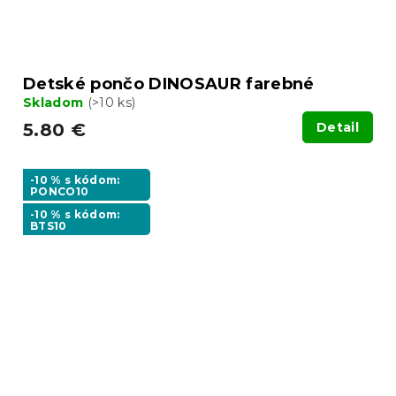
Detské pončo DINOSAUR farebné
Skladom
(>10 ks)
5.80 €
Detail
-10 % s kódom:
PONCO10
-10 % s kódom:
BTS10