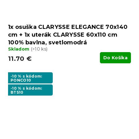
1x osuška CLARYSSE ELEGANCE 70x140
cm + 1x uterák CLARYSSE 60x110 cm
100% bavlna, svetlomodrá
Skladom
(>10 ks)
11.70 €
Do Košíka
-10 % s kódom:
PONCO10
-10 % s kódom:
BTS10