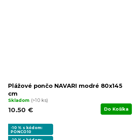
Plážové pončo NAVARI modré 80x145
cm
Skladom
(>10 ks)
10.50 €
Do Košíka
-10 % s kódom:
PONCO10
-10 % s kódom: