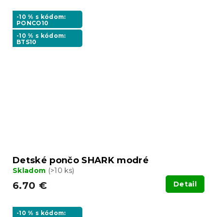
-10 % s kódom:
PONCO10
-10 % s kódom:
BTS10
Detské pončo SHARK modré
Skladom
(>10 ks)
6.70 €
Detail
-10 % s kódom: