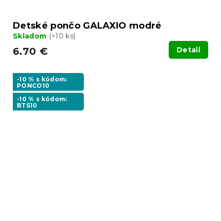
Detské pončo GALAXIO modré
Skladom
(>10 ks)
6.70 €
Detail
-10 % s kódom:
PONCO10
-10 % s kódom:
BTS10