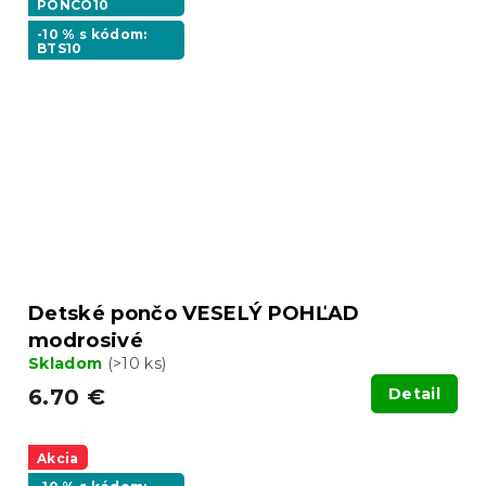
PONCO10
-10 % s kódom:
BTS10
Detské pončo VESELÝ POHĽAD
modrosivé
Skladom
(>10 ks)
6.70 €
Detail
Akcia