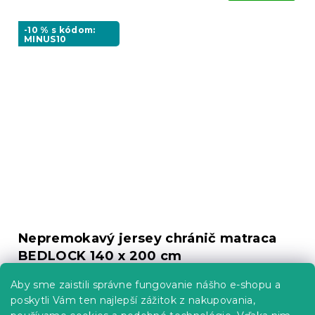
-10 % s kódom:
MINUS10
Nepremokavý jersey chránič matraca
BEDLOCK 140 x 200 cm
Skladom
(>10 ks)
Aby sme zaistili správne fungovanie nášho e-shopu a
11.70 €
Do Košíka
poskytli Vám ten najlepší zážitok z nakupovania,