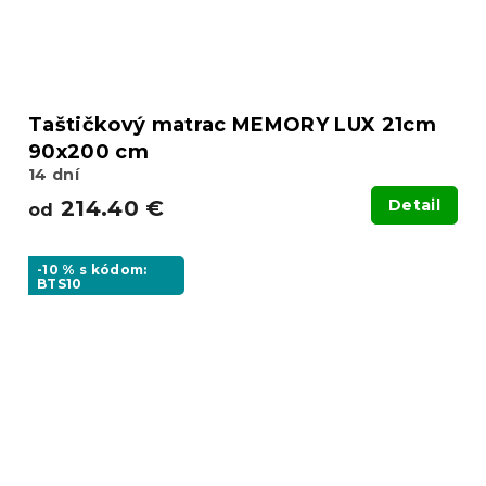
Taštičkový matrac MEMORY LUX 21cm
90x200 cm
14 dní
214.40 €
Detail
od
-10 % s kódom:
BTS10