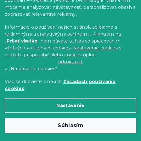
používame cookies a podobné technológie. Vďaka nim
môžeme analyzovať návštevnosť, personalizovať obsah a
-10 % s kódom:
MINUS10
zobrazovať relevantné reklamy.
Informácie o používaní našich stránok zdieľame s
reklamnými a analytickými partnermi. Kliknutím na
„
Prijať všetko
“ nám dávate súhlas so spracovaním
všetkých voliteľných cookies.
Nastavenie cookies
si
môžete prispôsobiť alebo cookies úplne
odmietnuť
v „Nastavenie cookies“.
Viac sa dozviete v našich
Zásadách používania
cookies
Nepremokavý chránič na matrac
Nastavenie
PREŠÍVANÝ 140x200 cm
Skladom
(>10 ks)
15.90 €
Do Košíka
Súhlasím