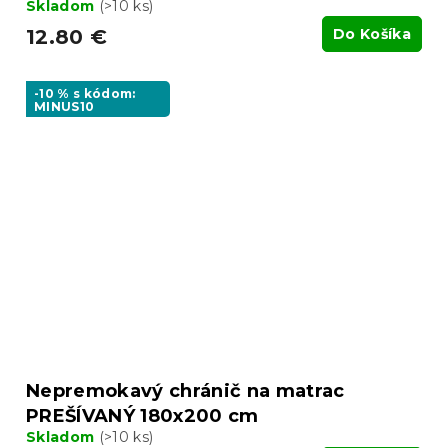
Skladom
(>10 ks)
12.80 €
Do Košíka
-10 % s kódom:
MINUS10
Nepremokavý chránič na matrac
PREŠÍVANÝ 180x200 cm
Skladom
(>10 ks)