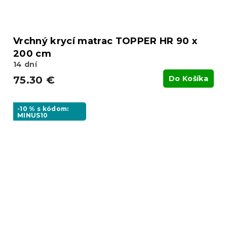
Vrchný krycí matrac TOPPER HR 90 x
200 cm
14 dní
75.30 €
Do Košíka
-10 % s kódom:
MINUS10