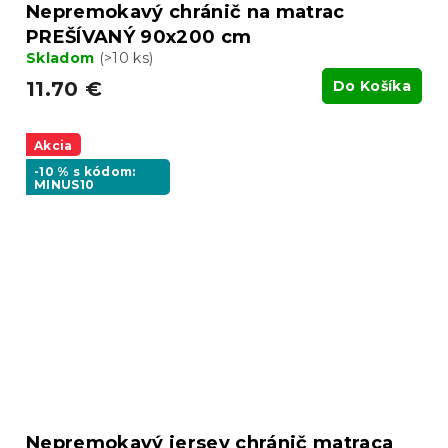
Nepremokavý chránič na matrac
PREŠÍVANÝ 90x200 cm
Skladom
(>10 ks)
11.70 €
Do Košíka
Akcia
-10 % s kódom:
MINUS10
Nepremokavý jersey chránič matraca