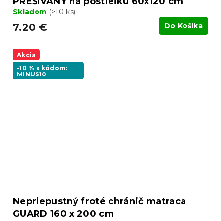
PREŠÍVANÝ na postieľku 60x120 cm
Skladom
(>10 ks)
7.20 €
Do Košíka
Akcia
-10 % s kódom:
MINUS10
Nepriepustný froté chránič matraca
GUARD 160 x 200 cm