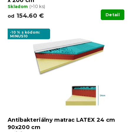
x 200 cm
Skladom
(>10 ks)
154.60 €
Detail
od
-10 % s kódom:
MINUS10
Antibakteriálny matrac LATEX 24 cm
90x200 cm