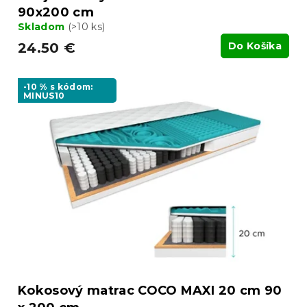
90x200 cm
Skladom
(>10 ks)
24.50 €
Do Košíka
-10 % s kódom:
MINUS10
Kokosový matrac COCO MAXI 20 cm 90