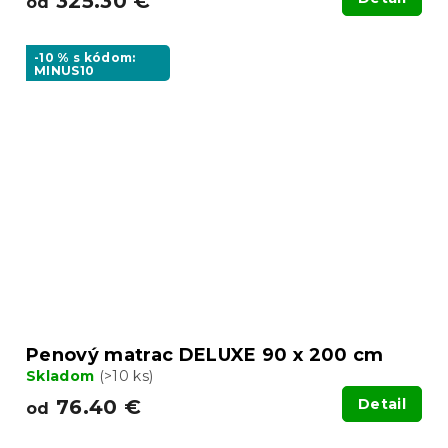
325.30 €
od
-10 % s kódom:
MINUS10
Penový matrac DELUXE 90 x 200 cm
Skladom
(>10 ks)
76.40 €
Detail
od