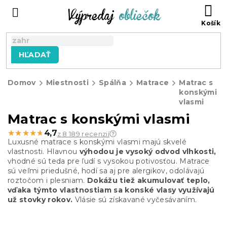
Prejsť
N
na
KO
obsah
HĽADAŤ
Domov
Miestnosti
Spálňa
Matrace
Matrac s
konskými
vlasmi
Matrac s konskými vlasmi
★★★★★
★★★★★
4,7
z 8 189 recenzií
Luxusné matrace s konskými vlasmi majú skvelé
vlastnosti. Hlavnou
výhodou je vysoký odvod vlhkosti,
vhodné sú teda pre ľudí s vysokou potivosťou. Matrace
sú veľmi priedušné, hodí sa aj pre alergikov, odolávajú
roztočom i plesniam.
Dokážu tiež akumulovať teplo,
vďaka týmto vlastnostiam sa konské vlasy využívajú
už stovky rokov.
Vlásie sú získavané vyčesávaním.