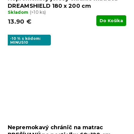
DREAMSHIELD 180 x 200 cm
Skladom
(>10 ks)
13.90 €
Do Košíka
-10 % s kódom:
MINUS10
Nepremokavý chránič na matrac