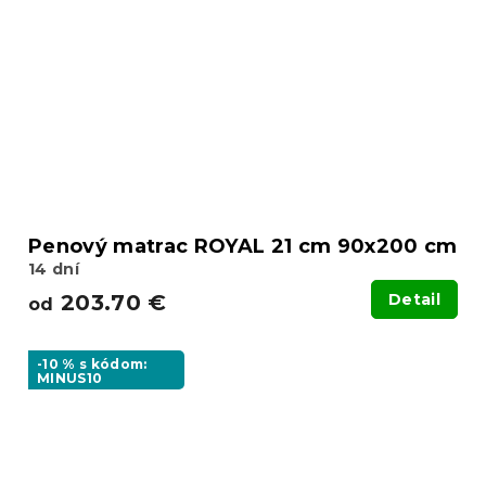
Penový matrac ROYAL 21 cm 90x200 cm
14 dní
203.70 €
Detail
od
-10 % s kódom:
MINUS10