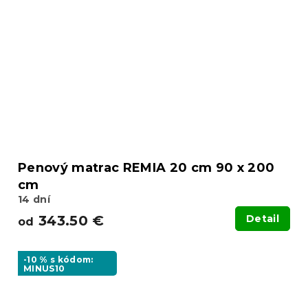
Penový matrac REMIA 20 cm 90 x 200
cm
14 dní
343.50 €
Detail
od
-10 % s kódom:
MINUS10