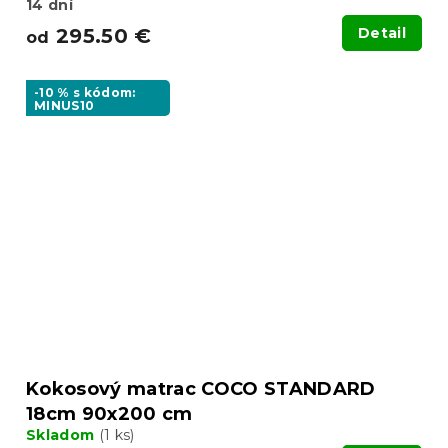
14 dní
295.50 €
Detail
od
-10 % s kódom:
MINUS10
Kokosový matrac COCO STANDARD
18cm 90x200 cm
Skladom
(1 ks)