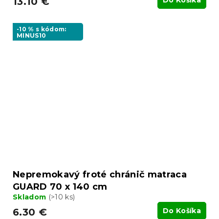
13.10 €
-10 % s kódom:
MINUS10
Nepremokavý froté chránič matraca
GUARD 70 x 140 cm
Skladom
(>10 ks)
6.30 €
Do Košíka