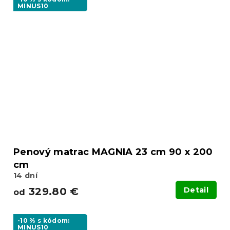
MINUS10
Penový matrac MAGNIA 23 cm 90 x 200
cm
14 dní
329.80 €
Detail
od
-10 % s kódom:
MINUS10