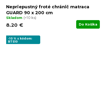
Nepriepustný froté chránič matraca
GUARD 90 x 200 cm
Skladom
(>10 ks)
8.20 €
Do Košíka
-10 % s kódom:
BTS10