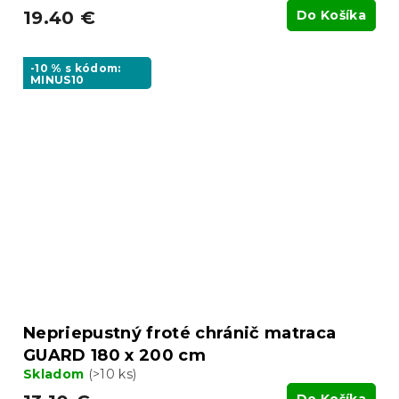
19.40 €
Do Košíka
-10 % s kódom:
MINUS10
Nepriepustný froté chránič matraca
GUARD 180 x 200 cm
Skladom
(>10 ks)
Do Košíka