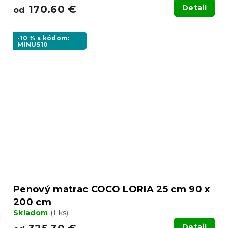
170.60 €
Detail
od
-10 % s kódom:
MINUS10
Penový matrac COCO LORIA 25 cm 90 x
200 cm
Skladom
(1 ks)
Detail