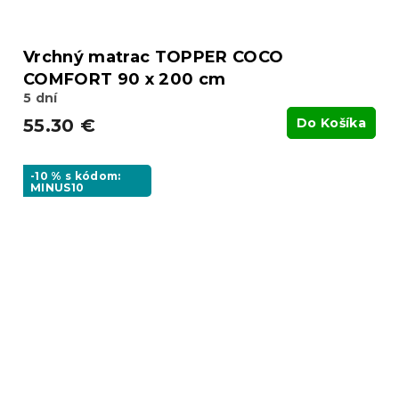
Vrchný matrac TOPPER COCO
COMFORT 90 x 200 cm
5 dní
55.30 €
Do Košíka
-10 % s kódom:
MINUS10