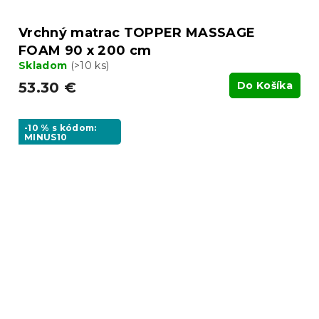
Vrchný matrac TOPPER MASSAGE
FOAM 90 x 200 cm
Skladom
(>10 ks)
53.30 €
Do Košíka
-10 % s kódom:
MINUS10