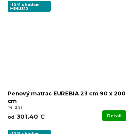
-10 % s kódom:
MINUS10
Penový matrac EUREBIA 23 cm 90 x 200
cm
14 dní
301.40 €
Detail
od
-10 % s kódom: