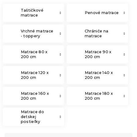
Taštičkové
Penové matrace
matrace
Vrchné matrace
Chrániče na
- toppery
matrace
Matrace 80 x
Matrace 90 x
200 cm
200 cm
Matrace 120 x
Matrace 140 x
200 cm
200 cm
Matrace 160 x
Matrace 180 x
200 cm
200 cm
Matrace do
detskej
postieľky
R