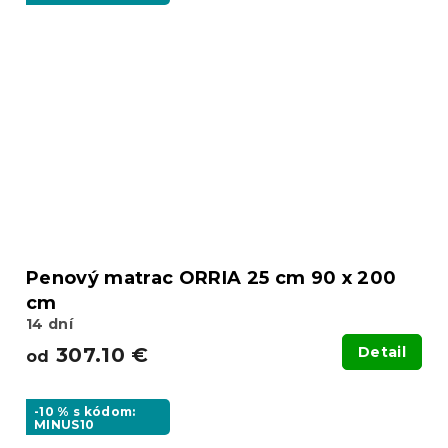
Penový matrac ORRIA 25 cm 90 x 200
cm
14 dní
307.10 €
Detail
od
-10 % s kódom:
MINUS10