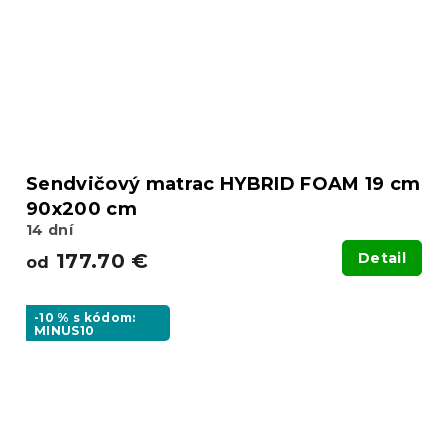
Sendvičový matrac HYBRID FOAM 19 cm
90x200 cm
14 dní
177.70 €
Detail
od
-10 % s kódom:
MINUS10