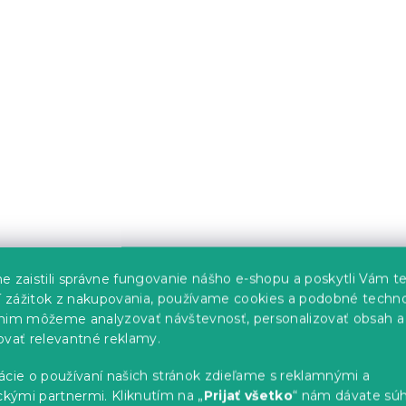
avlnené obliečky
Bavlnené obliečky DAN
ŽI, NOC V
zelené
ele
s)
Skladom
(8 ks)
16.80 €
e zaistili správne fungovanie nášho e-shopu a poskytli Vám t
ší zážitok z nakupovania, používame cookies a podobné techno
-10 % s kódom:
BTS10
nim môžeme analyzovať návštevnosť, personalizovať obsah a
ovať relevantné reklamy.
ácie o používaní našich stránok zdieľame s reklamnými a
ckými partnermi. Kliknutím na „
Prijať všetko
“ nám dávate súh