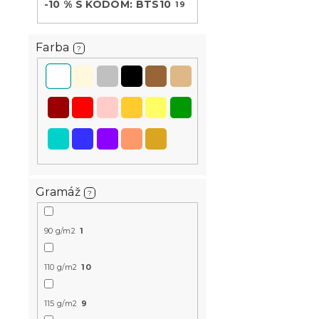
-10 % S KÓDOM: BTS10
19
Farba
-15 % s kódom:
?
MINUS15
Gramáž
?
Obliečky z 
BLUVERIS b
90 g/m2
1
Skladom
(>10 k
16.80 €
od
110 g/m2
10
115 g/m2
9
Akcia