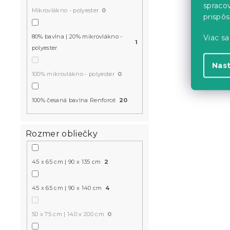
spraco
Mikrovlákno - polyester
0
prispô
80% bavlna | 20% mikrovlákno -
Viac sa
1
polyester
Bavlnené o
biele
Nas
100% mikrovlákno - polyester
0
Skladom
(>10 k
100% česaná bavlna Renforcé
20
15.10 €
od
Rozmer obliečky
-15 % s kódom:
MINUS15
45 x 65 cm | 90 x 135 cm
2
45 x 65 cm | 90 x 140 cm
4
50 x 75 cm | 140 x 200 cm
0