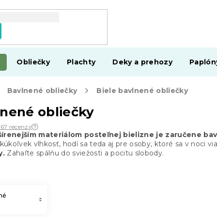
Obliečky
Plachty
Deky a prehozy
Paplón
Bavlnené obliečky
Biele bavlnené obliečky
lnené obliečky
567 recenzií
šírenejším materiálom posteľnej bielizne je zaručene bav
úkoľvek vlhkosť, hodí sa teda aj pre osoby, ktoré sa v noci vi
y.
Zahaľte spálňu do sviežosti a pocitu slobody.
né