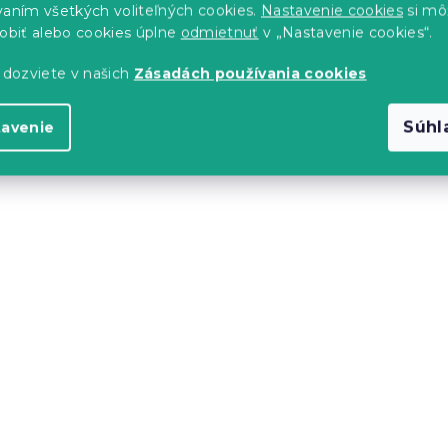
vaním všetkých voliteľných cookies.
Nastavenie cookies
si mô
sobiť alebo cookies úplne
odmietnuť
v „Nastavenie cookies“.
 dozviete v našich
Zásadách používania cookies
bliečky CALMORA
Obliečky do postieľky z
Renforcé bavlny SWAN
Súhl
tavenie
CLOUD ružové
s)
Skladom
(>10 ks)
8.40 €
-15 % s kódom:
MINUS15