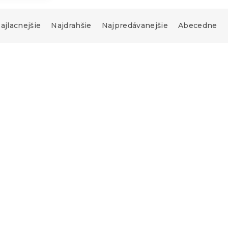
ajlacnejšie
Najdrahšie
Najpredávanejšie
Abecedne
-15 % s kódom:
MINUS15
ténové obliečky
Bavlnené obliečky HEA
X biele
CHARM biele, 100% bav
s)
Skladom
(>10 ks)
16.80 €