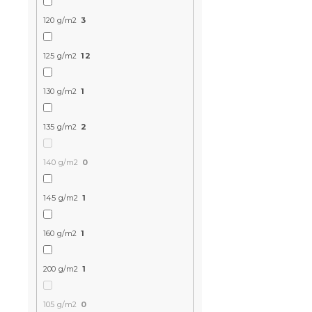
Výpredaj
120 g/m2
3
-15 % s kódom:
MINUS15
125 g/m2
12
130 g/m2
1
135 g/m2
2
Bavlnené ob
krepovou ú
140 g/m2
0
biele hotelo
Skladom
(>10 k
145 g/m2
1
13.80 €
160 g/m2
1
-15 % s kódom:
200 g/m2
1
MINUS15
105 g/m2
0