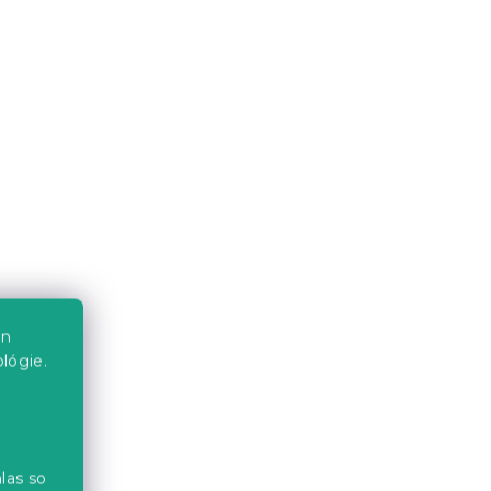
DELIS
Obliečky z renforcé bavlny
LEAFORA biele
Skladom
(>10 ks)
16.80 €
od
en
lógie.
-10 % s kódom:
BTS10
las so