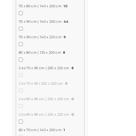
70 x 80 cm | 140 x 200 cm
10
Bavlnené o
tmavo sivé
70 x 90 cm | 140 x 200 cm
44
Skladom
(>10 k
12 €
70 x 90 cm | 140 x 220 cm
9
80 x 80 cm | 135 x 200 cm
8
-15 % s kódom:
MINUS15
2 ks 70 x 90 cm | 200 x 220 cm
8
2 ks 70 x 90 | 200 x 220 cm
0
2 ks 80 x 80 cm | 200 x 200 cm
0
2 ks 80 x 80 cm | 200 x 220 cm
0
Bavlnené o
60 x 70 cm | 140 x 200 cm
1
biele