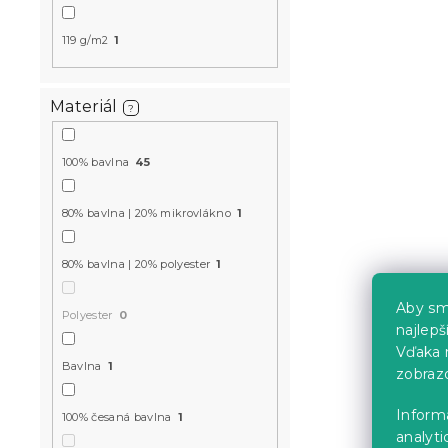
119 g/m2
1
Materiál
?
Svietiace b
100% bavlna
45
DEŇ V PARÍ
LONDÝNE bi
80% bavlna | 20% mikrovlákno
1
Skladom
(>10 k
13.60 €
80% bavlna | 20% polyester
1
Aby sm
Polyester
0
najlep
-15 % s kódom:
MINUS15
Vďaka 
Bavlna
1
zobraz
Inform
100% česaná bavlna
1
analyti