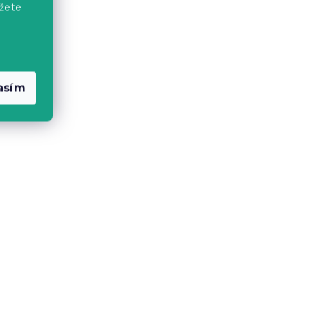
žete
Bavlnené obliečky
COASTLINE modro-biele
asím
Skladom
(>10 ks)
16.80 €
-15 % s kódom:
MINUS15