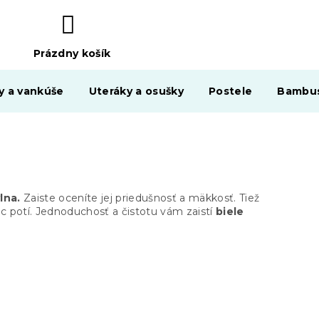
Prázdny košík
NÁKUPNÝ
KOŠÍK
y a vankúše
Uteráky a osušky
Postele
Bambus
lna.
Zaiste oceníte jej priedušnosť a mäkkosť. Tiež
ac potí. Jednoduchosť a čistotu vám zaistí
biele