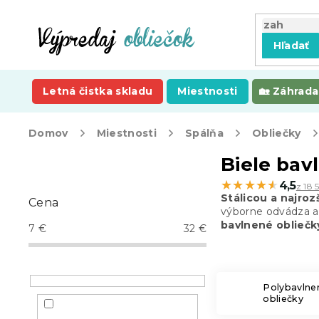
Prejsť
na
obsah
Hľadať
Letná čistka skladu
Miestnosti
Záhrada
Domov
Miestnosti
Spálňa
Obliečky
B
Biele bav
o
★★★★★
★★★★★
4,5
z 18 
č
Stálicou a najroz
Cena
n
výborne odvádza ak
ý
bavlnené obliečk
7
€
32
€
p
a
n
e
Polybavlne
obliečky
l