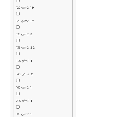
120 g/m2
19
125 g/m2
17
130 g/m2
8
Hotelové sa
damašek LU
135 g/m2
22
Skladom
(>10 k
140 g/m2
1
14.90 €
145 g/m2
2
160 g/m2
1
200 g/m2
1
105 g/m2
1