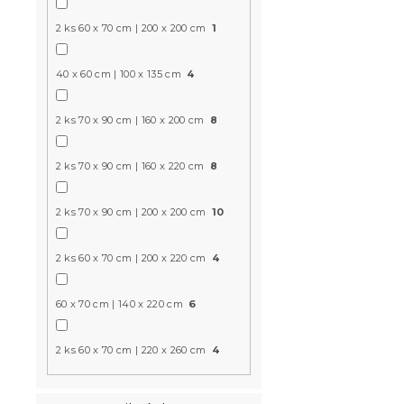
2 ks 60 x 70 cm | 200 x 200 cm
1
-10 % s kódom:
BTS10
40 x 60 cm | 100 x 135 cm
4
2 ks 70 x 90 cm | 160 x 200 cm
8
2 ks 70 x 90 cm | 160 x 220 cm
8
2 ks 70 x 90 cm | 200 x 200 cm
10
Detské obli
2 ks 60 x 70 cm | 200 x 220 cm
4
bavlny DIG
Skladom
(>10 k
60 x 70 cm | 140 x 220 cm
6
14.20 €
2 ks 60 x 70 cm | 220 x 260 cm
4
-10 % s kódom:
BTS10