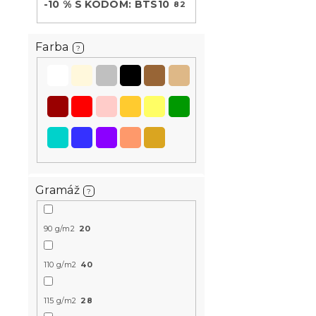
-10 % S KÓDOM: BTS10
82
Farba
?
Bavlnené o
BLEND svet
hotelová ka
Skladom
(>10 k
Gramáž
?
12.60 €
90 g/m2
20
-15 % s kódom:
110 g/m2
40
MINUS15
115 g/m2
28