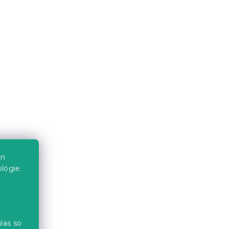
Bavlnené obliečky do
postieľky TRACTOR TRAIL
farebné
Skladom
(>10 ks)
6.30 €
-15 % s kódom:
MINUS15
en
lógie.
las so