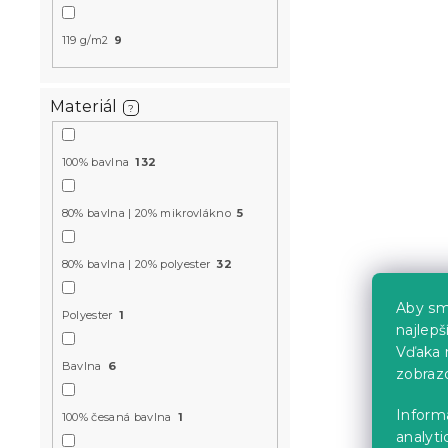
119 g/m2
9
Mušelínové 
Materiál
MUSSARI sv
?
Skladom
(>10 k
100% bavlna
132
23.90 €
od
80% bavlna | 20% mikrovlákno
5
-15 % s kódom:
80% bavlna | 20% polyester
32
MINUS15
Aby sm
Polyester
1
najlep
Vďaka 
Bavlna
6
zobraz
Inform
100% česaná bavlna
1
analyti