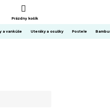
Prázdny košík
NÁKUPNÝ
KOŠÍK
y a vankúše
Uteráky a osušky
Postele
Bambus