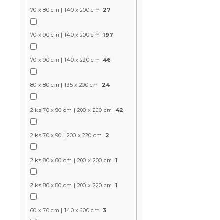
70 x 80 cm | 140 x 200 cm
27
13.50 €
od
70 x 90 cm | 140 x 200 cm
197
-10 % s kódom:
BTS10
70 x 90 cm | 140 x 220 cm
46
80 x 80 cm | 135 x 200 cm
24
2 ks 70 x 90 cm | 200 x 220 cm
42
2 ks 70 x 90 | 200 x 220 cm
2
Bavlnené ob
2 ks 80 x 80 cm | 200 x 200 cm
1
MONOLINE č
2 ks 80 x 80 cm | 200 x 220 cm
1
Skladom
(>10 k
13.60 €
60 x 70 cm | 140 x 200 cm
3