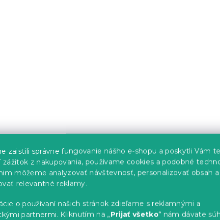
obliečky
Mušelínové obliečky
etlobéžové
MUSSARI staroružové
s)
Skladom
(>10 ks)
23.90 €
od
-15 % s kódom:
MINUS15
e zaistili správne fungovanie nášho e-shopu a poskytli Vám t
ší zážitok z nakupovania, používame cookies a podobné techno
nim môžeme analyzovať návštevnosť, personalizovať obsah a
ovať relevantné reklamy.
ácie o používaní našich stránok zdieľame s reklamnými a
ckými partnermi. Kliknutím na „
Prijať všetko
“ nám dávate súh