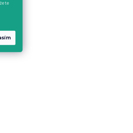
žete
RT
Bavlnené obliečky CALMORA
lna
hnedé
Skladom
(>10 ks)
13 €
od
asím
-10 % s kódom:
BTS10
vlny
Bavlnené obliečky HEARTIS
RED biele
Skladom
(>10 ks)