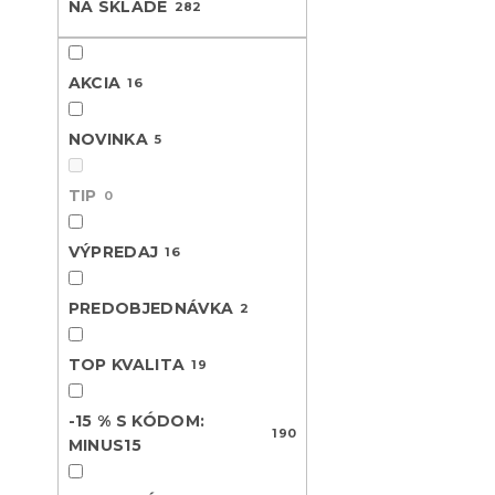
NA SKLADE
282
V
n
ý
i
Novinka
p
e
AKCIA
16
i
p
s
r
p
NOVINKA
o
5
r
d
o
u
TIP
0
d
k
u
t
VÝPREDAJ
16
k
o
t
v
Bavlnené o
PREDOBJEDNÁVKA
o
2
BLEND sivé
v
Skladom
(>10 k
TOP KVALITA
19
12.60 €
-15 % S KÓDOM:
190
MINUS15
Novinka