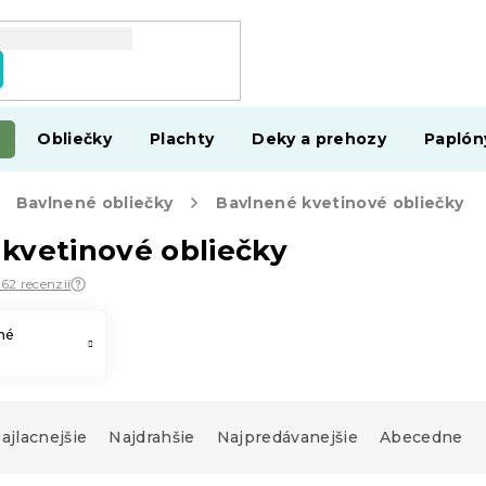
Obliečky
Plachty
Deky a prehozy
Paplón
Bavlnené obliečky
Bavlnené kvetinové obliečky
kvetinové obliečky
562 recenzií
né
ajlacnejšie
Najdrahšie
Najpredávanejšie
Abecedne