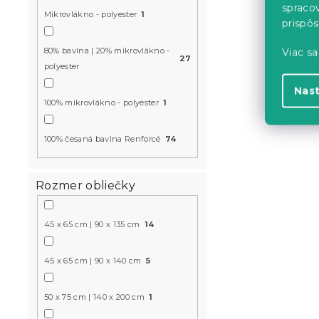
spraco
Mikrovlákno - polyester
1
Bavlnené o
prispô
LOVE FOR 
80% bavlna | 20% mikrovlákno -
Viac sa
Skladom
(>10 k
27
polyester
13.60 €
od
Nas
100% mikrovlákno - polyester
1
Akcia
100% česaná bavlna Renforcé
74
-15 % s kódom:
MINUS15
Rozmer obliečky
45 x 65 cm | 90 x 135 cm
14
45 x 65 cm | 90 x 140 cm
5
Bavlnené o
50 x 75 cm | 140 x 200 cm
1
biele
Skladom
(>10 k