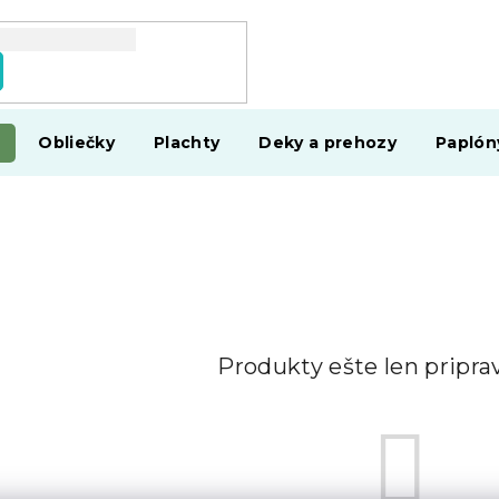
Obliečky
Plachty
Deky a prehozy
Paplón
Produkty ešte len pripr