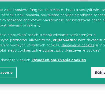
e zaistili správne fungovanie nášho e-shopu a poskytli Vám t
Môžete sa ale pozrieť na ostat
ší zážitok z nakupovania, používame cookies a podobné techno
nim môžeme analyzovať návštevnosť, personalizovať obsah a
ovať relevantné reklamy.
SPÄŤ DO OBCHODU
ácie o používaní našich stránok zdieľame s reklamnými a
ckými partnermi. Kliknutím na „
Prijať všetko
“ nám dávate súh
vaním všetkých voliteľných cookies.
Nastavenie cookies
si mô
sobiť alebo cookies úplne
odmietnuť
v „Nastavenie cookies“.
 dozviete v našich
Zásadách používania cookies
Súhl
tavenie