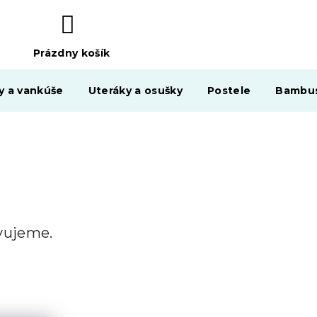
Prázdny košík
NÁKUPNÝ
KOŠÍK
y a vankúše
Uteráky a osušky
Postele
Bambus
avujeme.