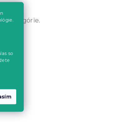
en
né kategórie.
lógie.
las so
žete
asím