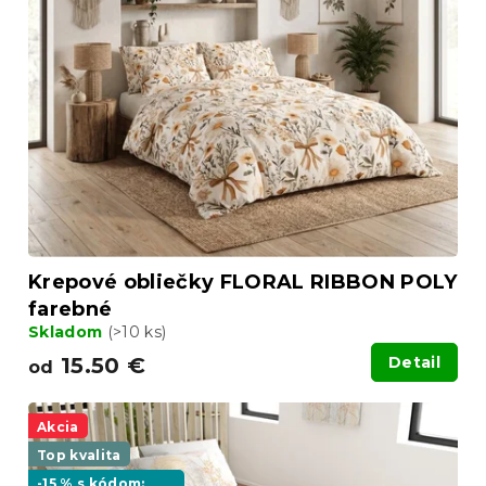
Krepové obliečky FLORAL RIBBON POLY
farebné
Skladom
(>10 ks)
15.50 €
Detail
od
Akcia
Top kvalita
-15 % s kódom: