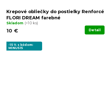
Krepové obliečky do postieľky Renforcé
FLORI DREAM farebné
Skladom
(>10 ks)
10 €
Detail
-15 % s kódom:
MINUS15