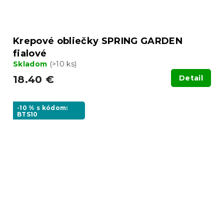
Krepové obliečky SPRING GARDEN
fialové
Skladom
(>10 ks)
18.40 €
Detail
-10 % s kódom:
BTS10