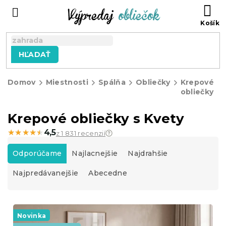
Prejsť
N
na
KO
obsah
HĽADAŤ
Domov
Miestnosti
Spálňa
Obliečky
Krepové
obliečky
Krepové obliečky s Kvety
★★★★★
★★★★★
4,5
z 1 831 recenzií
R
a
Odporúčame
Najlacnejšie
Najdrahšie
d
Najpredávanejšie
Abecedne
e
n
i
V
e
ý
Novinka
p