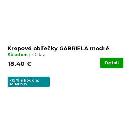
Krepové obliečky GABRIELA modré
Skladom
(>10 ks)
18.40 €
Detail
-15 % s kódom:
MINUS15