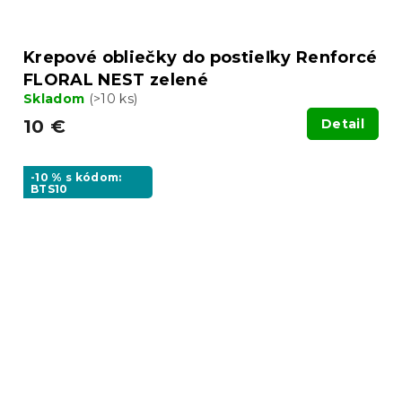
Krepové obliečky do postieľky Renforcé
FLORAL NEST zelené
Skladom
(>10 ks)
10 €
Detail
-10 % s kódom:
BTS10