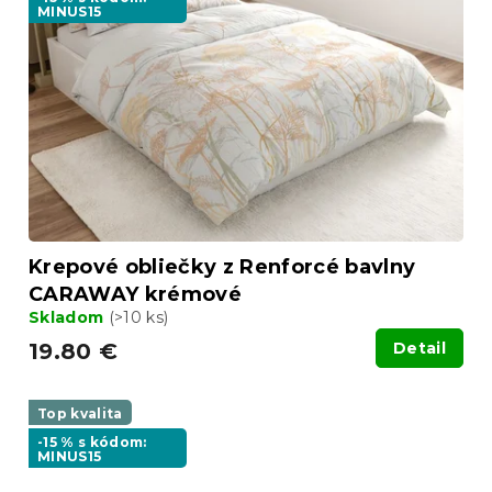
MINUS15
Krepové obliečky z Renforcé bavlny
CARAWAY krémové
Skladom
(>10 ks)
19.80 €
Detail
Top kvalita
-15 % s kódom:
MINUS15