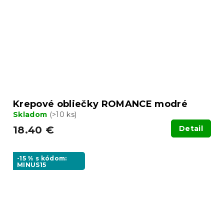
Krepové obliečky ROMANCE modré
Skladom
(>10 ks)
18.40 €
Detail
-15 % s kódom:
MINUS15