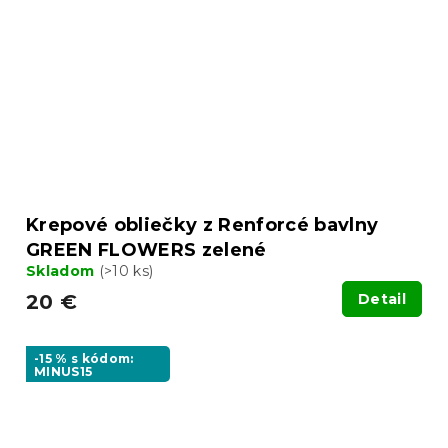
Krepové obliečky z Renforcé bavlny
GREEN FLOWERS zelené
Skladom
(>10 ks)
20 €
Detail
-15 % s kódom:
MINUS15