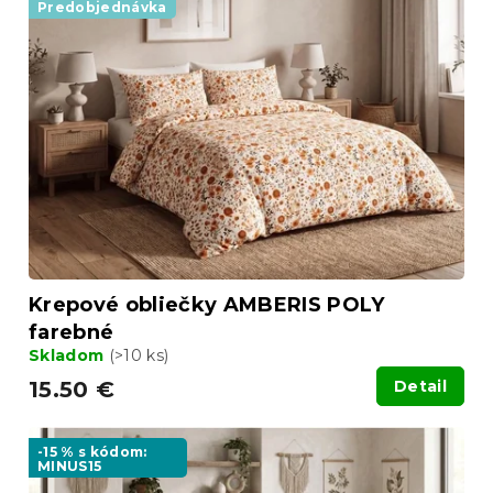
p
r
Predobjednávka
i
o
s
d
p
u
r
k
o
t
d
o
u
v
k
t
o
v
Krepové obliečky AMBERIS POLY
farebné
Skladom
(>10 ks)
15.50 €
Detail
-15 % s kódom:
MINUS15