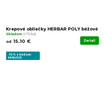
Krepové obliečky HERBAR POLY béžové
Skladom
(>10 ks)
15.10 €
Detail
od
-15 % s kódom:
MINUS15