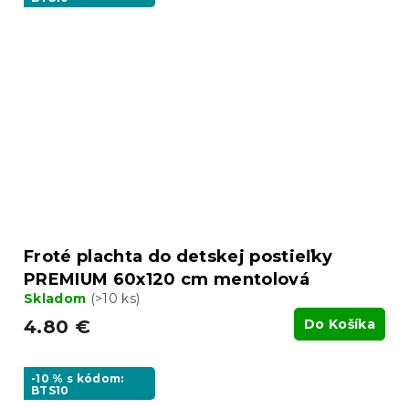
Froté plachta do detskej postieľky
PREMIUM 60x120 cm mentolová
Skladom
(>10 ks)
4.80 €
Do Košíka
-10 % s kódom:
BTS10