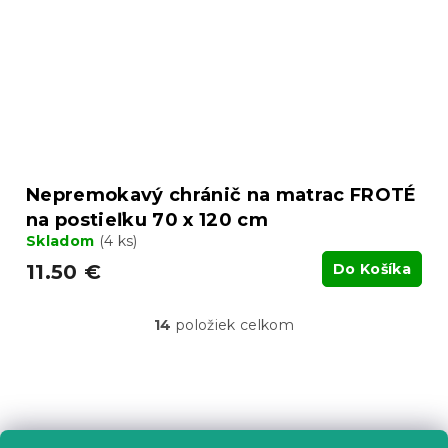
Nepremokavý chránič na matrac FROTÉ
na postieľku 70 x 120 cm
Skladom
(4 ks)
11.50 €
Do Košíka
14
položiek celkom
O
v
l
á
Z
d
á
a
c