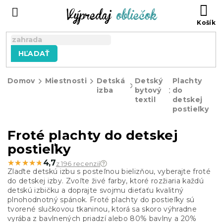
Prejsť
N
na
KO
obsah
HĽADAŤ
Domov
Miestnosti
Detská
Detský
Plachty
izba
bytový
do
textil
detskej
postieľky
Froté plachty do detskej
postieľky
★★★★★
★★★★★
4,7
z 196 recenzií
Zlaďte detskú izbu s posteľnou bielizňou, vyberajte froté
do detskej izby. Zvoľte živé farby, ktoré rozžiaria každú
detskú izbičku a doprajte svojmu dieťaťu kvalitný
plnohodnotný spánok. Froté plachty do postieľky sú
tvorené slučkovou tkaninou, ktorá sa skoro výhradne
vyrába z bavlnených priadzí alebo 80% bavlny a 20%