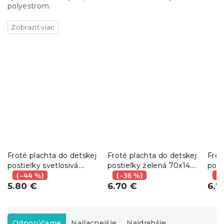
polyestrom.
Froté plachta do detskej
Froté plachta do detskej
Frot
postieľky svetlosivá
postieľky zelená 70x140
post
60x120 cm
(–44 %)
cm
(–36 %)
cm
(–
5.80 €
6.70 €
6.7
R
a
Odporúčame
Najlacnejšie
Najdrahšie