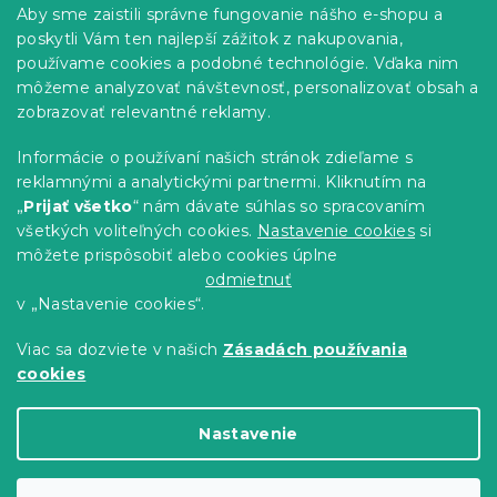
p
Informácie pre vás
Aby sme zaistili správne fungovanie nášho e-shopu a
i
ä
poskytli Vám ten najlepší zážitok z nakupovania,
e
t
Predajne
p
používame cookies a podobné technológie. Vďaka nim
i
r
Sledovanie objednávky
môžeme analyzovať návštevnosť, personalizovať obsah a
e
v
Možnosti doručenia
zobrazovať relevantné reklamy.
k
Možnosti platby
y
Informácie o používaní našich stránok zdieľame s
v
Reklamácie a vrátenie tovaru
reklamnými a analytickými partnermi. Kliknutím na
ý
Kontakty
„
Prijať všetko
“ nám dávate súhlas so spracovaním
p
Obchodné podmienky
i
všetkých voliteľných cookies.
Nastavenie cookies
si
Podmienky ochrany osobných údajov
s
môžete prispôsobiť alebo cookies úplne
u
Etický kódex
odmietnuť
v „Nastavenie cookies“.
Pre partnerov
Viac sa dozviete v našich
Zásadách používania
cookies
Vytvoril Shoptet Premium
Nastavenie
Copyright 2026
Výpredaj obliečok
. Všetky práva