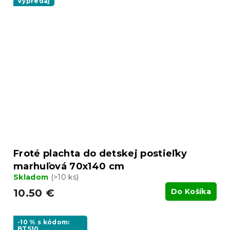
Výpredaj
Froté plachta do detskej postieľky
marhuľová 70x140 cm
Skladom
(>10 ks)
10.50 €
Do Košíka
-10 % s kódom:
BTS10