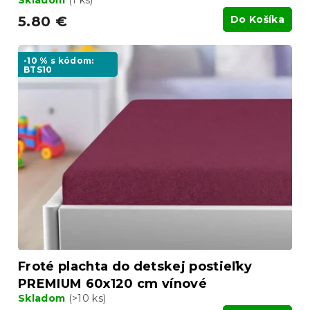
5.80 €
Do Košíka
-10 % s kódom:
BTS10
Froté plachta do detskej postieľky
PREMIUM 60x120 cm vínové
Skladom
(>10 ks)