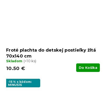
Froté plachta do detskej postieľky žltá
70x140 cm
Skladom
(>10 ks)
10.50 €
Do Košíka
-15 % s kódom:
MINUS15