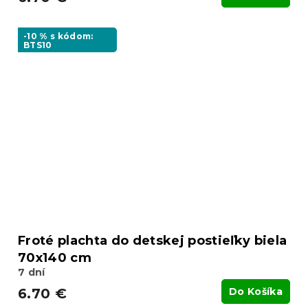
-10 % s kódom:
BTS10
Froté plachta do detskej postieľky biela
70x140 cm
7 dní
6.70 €
Do Košíka