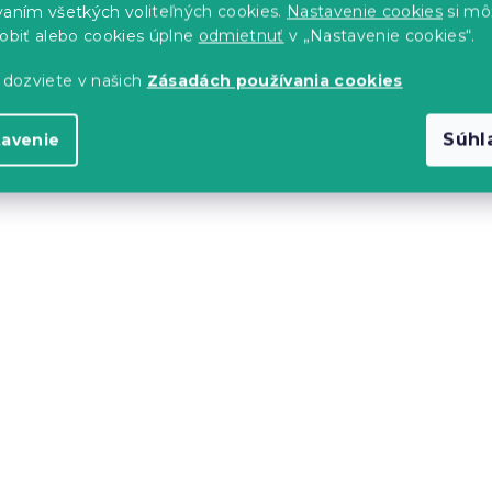
vaním všetkých voliteľných cookies.
Nastavenie cookies
si mô
sobiť alebo cookies úplne
odmietnuť
v „Nastavenie cookies“.
 obliečky
3D Bavlnené obliečky 
 dozviete v našich
Zásadách používania cookies
EER modré +
PAWS farebné + obliečk
 vankúšik 40x50
vankúšik 40x50 cm zd
Súhl
tavenie
s)
Skladom
(>10 ks)
17.60 €
-15 % s kódom:
MINUS15