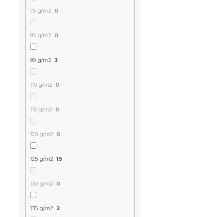
75 g/m2
0
85 g/m2
0
Bavlnené o
90 g/m2
3
čierne
110 g/m2
0
115 g/m2
0
Skladom
(>10 k
13.30 €
120 g/m2
0
125 g/m2
15
-15 % s kódom:
MINUS15
130 g/m2
0
135 g/m2
2