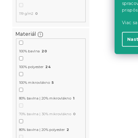
spraco
prispô
119 g/m2
0
3D Bavlnené
Viac sa
FROSTED D
obliečka na
Materiál
?
cm zdarma
Nas
Skladom
(>10 k
100% bavlna
20
17.60 €
100% polyester
24
-10 % s kódom:
BTS10
100% mikrovlákno
5
80% bavlna | 20% mikrovlákno
1
70% bavlna | 30% mikrovlákno
0
80% bavlna | 20% polyester
2