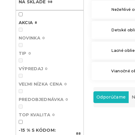
NA SKLADE
98
Nežehlivé o
AKCIA
8
Detské obl
NOVINKA
0
Lacné obli
TIP
0
VÝPREDAJ
0
Vianočné o
VEĽMI NÍZKA CENA
0
R
a
Odporúčame
N
PREDOBJEDNÁVKA
0
d
e
TOP KVALITA
V
0
n
ý
i
-15 % s kódom:
p
e
MINUS15
-15 % S KÓDOM:
88