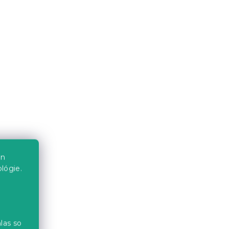
NIGHT
Krepové obliečky NIGHT SKY
POLY modré
Skladom
(>10 ks)
15.10 €
od
-10 % s kódom:
BTS10
en
lógie.
las so