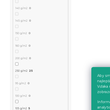
140 g/m2
0
145 g/m2
0
Mikroplyšov
TWINKLE C
150 g/m2
0
farebné
Skladom
(>10 k
160 g/m2
0
27.30 €
od
200 g/m2
0
-10 % s kódom:
250 g/m2
25
BTS10
Aby sm
najlep
95 g/m2
0
Vďaka 
zobraz
100 g/m2
0
Inform
analyti
105 g/m2
5