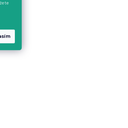
žete
HOLLY
3D Bavlnené obliečky MAGIC
a na
PAWS farebné + obliečka na
arma
vankúšik 40x50 cm zdarma
asím
Skladom
(>10 ks)
17.60 €
Akcia
-15 % s kódom:
MINUS15