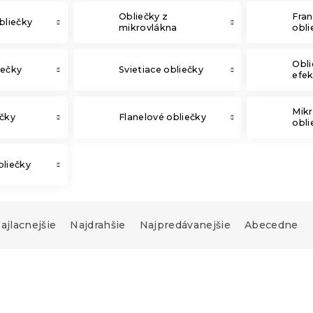
Obliečky z
Fra
bliečky
mikrovlákna
obli
Obli
iečky
Svietiace obliečky
efe
Mikr
ečky
Flanelové obliečky
obli
bliečky
ajlacnejšie
Najdrahšie
Najpredávanejšie
Abecedne
-15 % s kódom:
MINUS15