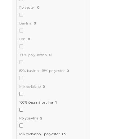
3D Bavlnené
Polyester
0
SNOWY DEE
obliečka na
Bavlna
0
cm zdarma
Skladom
(>10 k
Len
0
17.60 €
100% polyuretan
0
Akcia
82% bavlna | 18% polyester
0
-15 % s kódom:
MINUS15
Mikrovlákno
0
100% česaná bavlna
1
Polybavlna
5
Mikrovlákno - polyester
13
3D flanelov