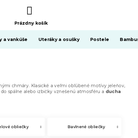
Prázdny košík
NÁKUPNÝ
KOŠÍK
y a vankúše
Uteráky a osušky
Postele
Bambus
nými chmáry. Klasické a veľmi obľúbené motívy jeleňov,
 do spálne alebo izbičky vznešenú atmosféru a
ducha
lové obliečky
Bavlnené obliečky