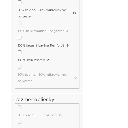
mikrovlák
80% bavlna | 20% mikrovlákno -
farebné + o
12
polyester
vankúšik 4
Skladom
(>10 k
100% mikrovlákno - polyester
0
13.80 €
100% česaná bavlna Renforcé
6
-15 % s kódom:
100 % mikrosatén
2
MINUS15
50% bavlna | 50% mikrovlákno -
0
polyester
Rozmer obliečky
38 x 50 cm | 100 x 140 cm
0
Bavlnené ob
EVERGREEN