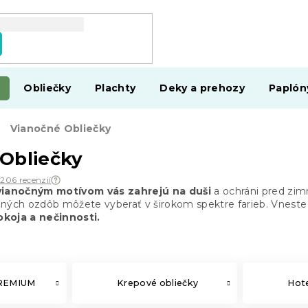
Obliečky
Plachty
Deky a prehozy
Paplón
Vianočné Obliečky
Obliečky
 206 recenzií
 vianočným motívom vás zahrejú na duši
a ochráni pred zim
čných ozdôb môžete vyberať v širokom spektre farieb. Vneste
koja a nečinnosti.
PREMIUM
Krepové obliečky
Hote