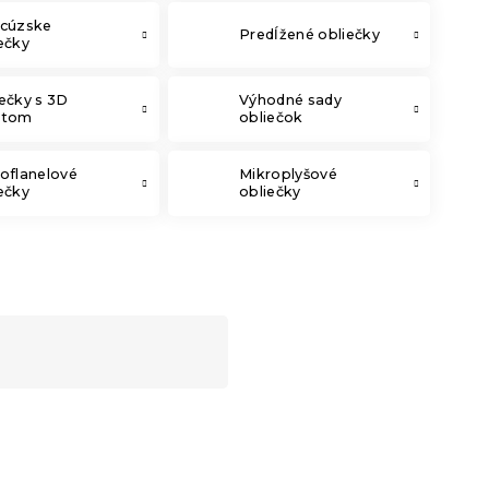
ncúzske
Predĺžené obliečky
ečky
ečky s 3D
Výhodné sady
ktom
obliečok
oflanelové
Mikroplyšové
ečky
obliečky
-15 % s kódom:
MINUS15