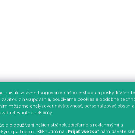
é obliečky
Polybavlnené obliečky 
HRISTMAS
SKY POLY tyrkysové
s)
Skladom
(>10 ks)
11.40 €
od
-10 % s kódom:
BTS10
e zaistili správne fungovanie nášho e-shopu a poskytli Vám t
ší zážitok z nakupovania, používame cookies a podobné techno
nim môžeme analyzovať návštevnosť, personalizovať obsah a
ovať relevantné reklamy.
ácie o používaní našich stránok zdieľame s reklamnými a
ckými partnermi. Kliknutím na „
Prijať všetko
“ nám dávate súh