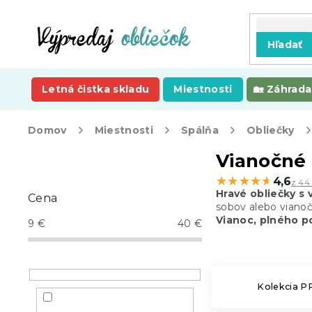
Prejsť
na
obsah
Hľadať
Letná čistka skladu
Miestnosti
Záhrada
Domov
Miestnosti
Spálňa
Obliečky
B
Vianočné 
o
★★★★★
★★★★★
4,6
z 44
č
Hravé obliečky s
Cena
n
sobov alebo viano
ý
Vianoc, plného po
9
€
40
€
p
a
n
e
Kolekcia 
l