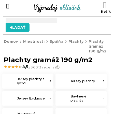
Prejsť
N
na
KO
obsah
HĽADAŤ
Domov
Miestnosti
Spálňa
Plachty
Plachty
gramáž
190 g/m2
Plachty gramáž 190 g/m2
★★★★★
★★★★★
4,5
z 36 313 recenzií
Jersey plachty s
Jersey plachty
lycrou
Bavlnené
Jersey Exclusive
plachty
Matracové