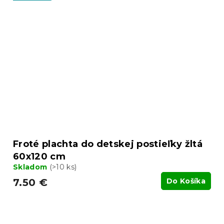
Froté plachta do detskej postieľky žltá
60x120 cm
Skladom
(>10 ks)
7.50 €
Do Košíka