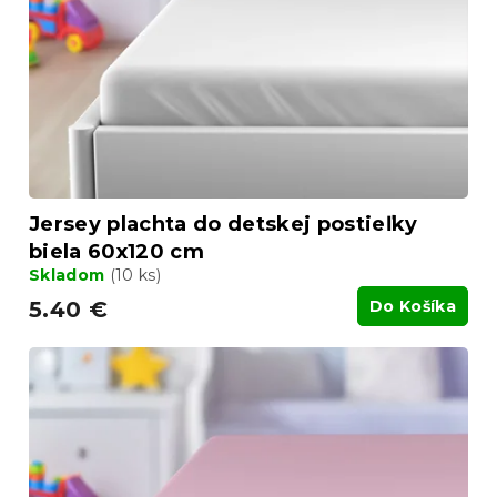
u
r
k
o
t
d
o
u
v
k
t
o
v
Jersey plachta do detskej postieľky
biela 60x120 cm
Skladom
(10 ks)
5.40 €
Do Košíka