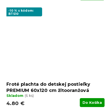
-10 % s kódom:
BTS10
Froté plachta do detskej postieľky
PREMIUM 60x120 cm žltooranžová
Skladom
(6 ks)
4.80 €
Do Košíka