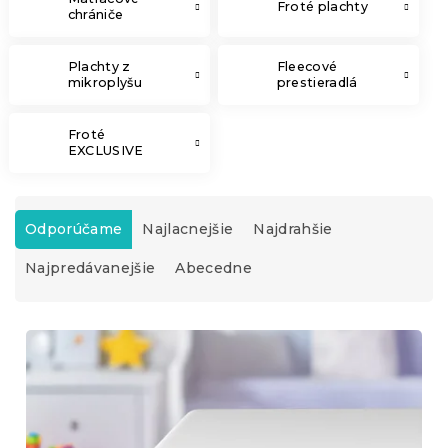
Froté plachty
chrániče
Plachty z
Fleecové
mikroplyšu
prestieradlá
Froté
EXCLUSIVE
R
a
Odporúčame
Najlacnejšie
Najdrahšie
d
Najpredávanejšie
Abecedne
e
n
i
V
e
ý
p
p
r
i
o
s
d
p