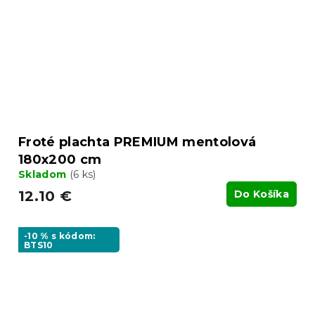
Froté plachta PREMIUM mentolová
180x200 cm
Skladom
(6 ks)
12.10 €
Do Košíka
-10 % s kódom:
BTS10