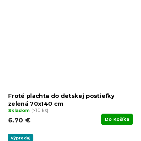
Froté plachta do detskej postieľky
zelená 70x140 cm
Skladom
(>10 ks)
6.70 €
Do Košíka
Výpredaj