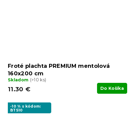
Froté plachta PREMIUM mentolová
160x200 cm
Skladom
(>10 ks)
11.30 €
Do Košíka
-10 % s kódom:
BTS10