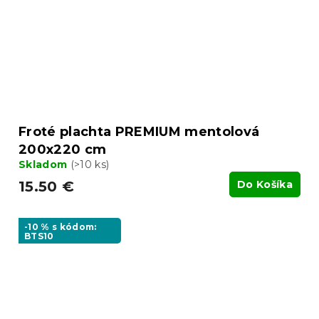
Froté plachta PREMIUM mentolová
200x220 cm
Skladom
(>10 ks)
15.50 €
Do Košíka
-10 % s kódom:
BTS10