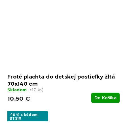
Froté plachta do detskej postieľky žltá
70x140 cm
Skladom
(>10 ks)
10.50 €
Do Košíka
-10 % s kódom:
BTS10