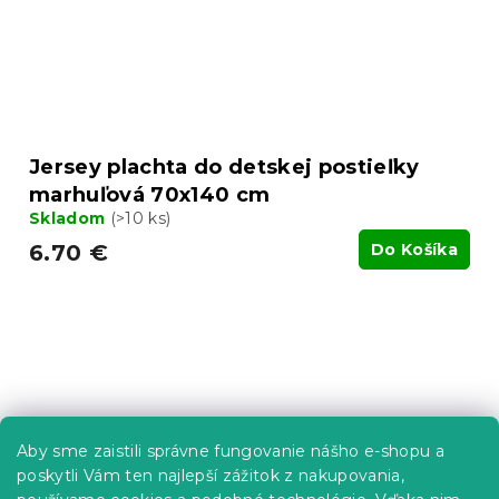
Jersey plachta do detskej postieľky
marhuľová 70x140 cm
Skladom
(>10 ks)
6.70 €
Do Košíka
Aby sme zaistili správne fungovanie nášho e-shopu a
poskytli Vám ten najlepší zážitok z nakupovania,