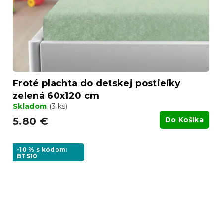
Froté plachta do detskej postieľky
zelená 60x120 cm
Skladom
(3 ks)
5.80 €
Do Košíka
-10 % s kódom:
BTS10