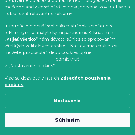
používame cookies a podobné technológie. Vďaka nim
môžeme analyzovať návštevnosť, personalizovať obsah a
zobrazovať relevantné reklamy.
Informácie o používaní našich stránok zdieľame s
reklamnými a analytickými partnermi. Kliknutím na
„
Prijať všetko
“ nám dávate súhlas so spracovaním
Jersey plachta do detskej postieľky
všetkých voliteľných cookies.
Nastavenie cookies
si
svetlo krémová 70 x 140 cm
môžete prispôsobiť alebo cookies úplne
Skladom
(>10 ks)
odmietnuť
6.10 €
Do Košíka
v „Nastavenie cookies“.
Viac sa dozviete v našich
Zásadách používania
cookies
Nastavenie
Súhlasím