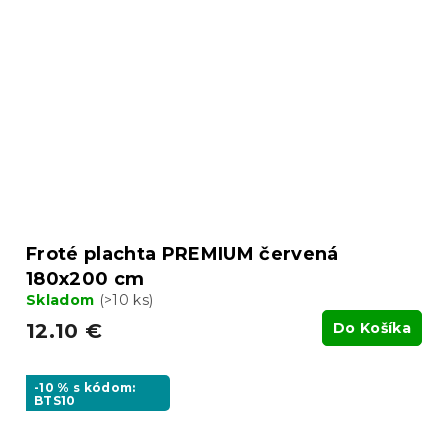
Froté plachta PREMIUM červená
180x200 cm
Skladom
(>10 ks)
12.10 €
Do Košíka
-10 % s kódom:
BTS10