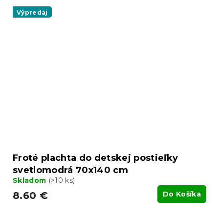
Výpredaj
Froté plachta do detskej postieľky
svetlomodrá 70x140 cm
Skladom
(>10 ks)
8.60 €
Do Košíka