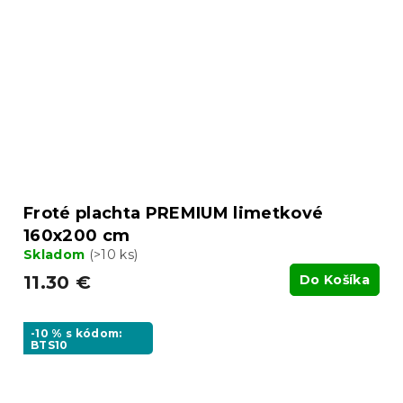
Froté plachta PREMIUM limetkové
160x200 cm
Skladom
(>10 ks)
11.30 €
Do Košíka
-10 % s kódom:
BTS10