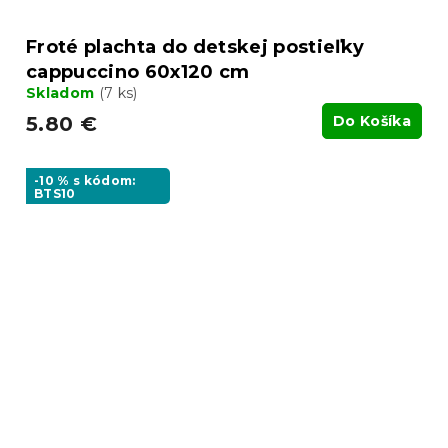
Froté plachta do detskej postieľky
cappuccino 60x120 cm
Skladom
(7 ks)
5.80 €
Do Košíka
-10 % s kódom:
BTS10