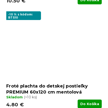
10.50 €
Do Košíka
-10 % s kódom:
BTS10
Froté plachta do detskej postieľky
PREMIUM 60x120 cm mentolová
Skladom
(>10 ks)
4.80 €
Do Košíka