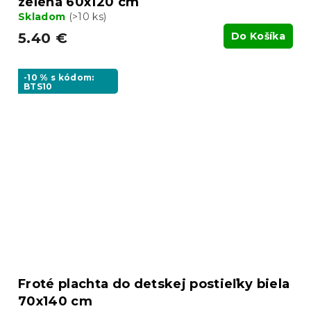
zelená 60x120 cm
Skladom
(>10 ks)
5.40 €
Do Košíka
-10 % s kódom:
BTS10
Froté plachta do detskej postieľky biela
70x140 cm