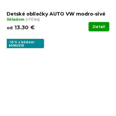
Detské obliečky AUTO VW modro-sivé
Skladom
(>10 ks)
13.30 €
Detail
od
-15 % s kódom:
MINUS15