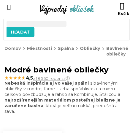
Prejsť
N
na
KO
obsah
HĽADAŤ
Domov
Miestnosti
Spálňa
Obliečky
Bavlnené
obliečky
Modré bavlnené obliečky
★★★★★
★★★★★
4,5
z 18 560 recenzií
Nebeská inšpirácia aj vo vašej spálni
s bavlnenými
obliečky v modrej farbe. Farba spoľahlivosti a mieru
celkovo povzbudzuje a ľahko sa kombinuje. Stálicou a
najrozšírenejším materiálom posteľnej bielizne je
zaručene bavlna
, ktorá je veľmi mäkká, priedušná a
savá.