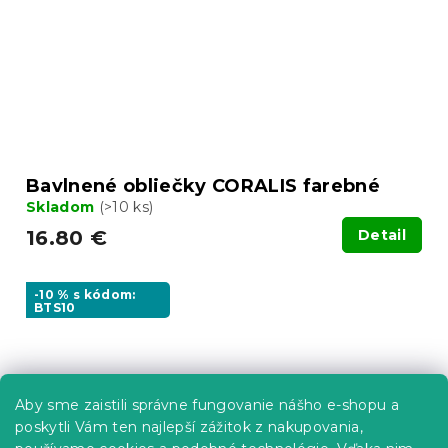
Bavlnené obliečky CORALIS farebné
Skladom
(>10 ks)
16.80 €
Detail
-10 % s kódom:
BTS10
Aby sme zaistili správne fungovanie nášho e-shopu a
poskytli Vám ten najlepší zážitok z nakupovania,