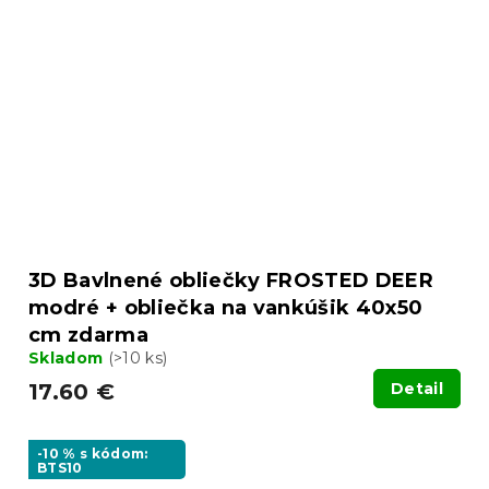
3D Bavlnené obliečky FROSTED DEER
modré + obliečka na vankúšik 40x50
cm zdarma
Skladom
(>10 ks)
17.60 €
Detail
-10 % s kódom:
BTS10