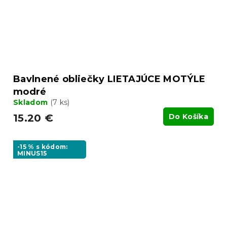
Bavlnené obliečky LIETAJÚCE MOTÝLE
modré
Skladom
(7 ks)
15.20 €
Do Košíka
-15 % s kódom:
MINUS15