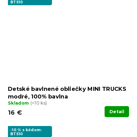
BTS10
Detské bavlnené obliečky MINI TRUCKS
modré, 100% bavlna
Skladom
(>10 ks)
16 €
Detail
-10 % s kódom:
BTS10