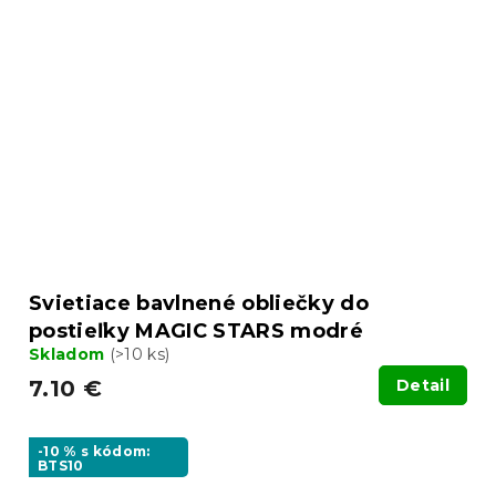
Svietiace bavlnené obliečky do
postieľky MAGIC STARS modré
Skladom
(>10 ks)
7.10 €
Detail
-10 % s kódom:
BTS10