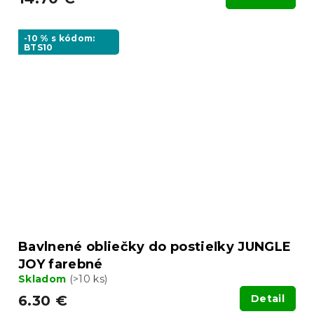
-10 % s kódom:
BTS10
Bavlnené obliečky do postieľky JUNGLE
JOY farebné
Skladom
(>10 ks)
6.30 €
Detail