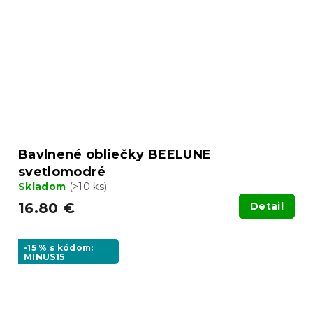
Bavlnené obliečky BEELUNE
svetlomodré
Skladom
(>10 ks)
16.80 €
Detail
-15 % s kódom:
MINUS15