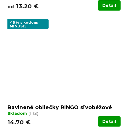
13.20 €
Detail
od
-15 % s kódom:
MINUS15
Bavlnené obliečky RINGO sivobéžové
Skladom
(1 ks)
14.70 €
Detail