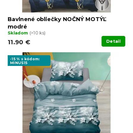
Bavlnené obliečky NOČNÝ MOTÝĽ
modré
Skladom
(>10 ks)
11.90 €
Detail
-15 % s kódom:
MINUS15