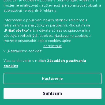
používame cookies a podobné technológie. Vďaka nim
môžeme analyzovať návštevnosť, personalizovať obsah a
zobrazovať relevantné reklamy.
Informácie o používaní našich stránok zdieľame s
reklamnými a analytickými partnermi. Kliknutím na
„
Prijať všetko
“ nám dávate súhlas so spracovaním
Bavlnené obliečky FAIRY TALE modré
všetkých voliteľných cookies.
Nastavenie cookies
si
Skladom
(>10 ks)
môžete prispôsobiť alebo cookies úplne
16.80 €
Detail
odmietnuť
od
v „Nastavenie cookies“.
-15 % s kódom:
Viac sa dozviete v našich
Zásadách používania
MINUS15
cookies
Nastavenie
Súhlasím