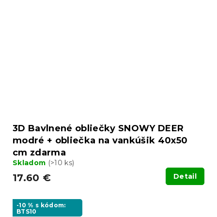
3D Bavlnené obliečky SNOWY DEER
modré + obliečka na vankúšik 40x50
cm zdarma
Skladom
(>10 ks)
17.60 €
Detail
-10 % s kódom:
BTS10