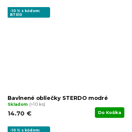
-10 % s kódom:
BTS10
Bavlnené obliečky STERDO modré
Skladom
(>10 ks)
14.70 €
Do Košíka
-10 % s kódom: