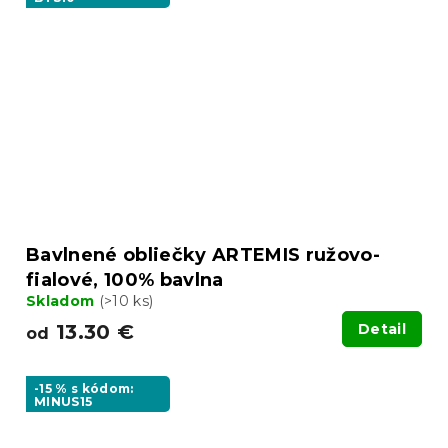
Bavlnené obliečky ARTEMIS ružovo-
fialové, 100% bavlna
Skladom
(>10 ks)
13.30 €
Detail
od
-15 % s kódom:
MINUS15