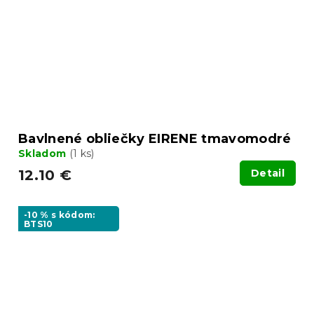
Bavlnené obliečky EIRENE tmavomodré
Skladom
(1 ks)
12.10 €
Detail
-10 % s kódom:
BTS10