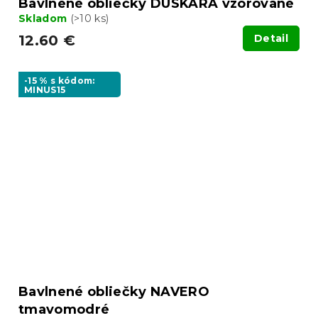
Bavlnené obliečky DUSKARA vzorované
Skladom
(>10 ks)
12.60 €
Detail
-15 % s kódom:
MINUS15
Bavlnené obliečky NAVERO
tmavomodré