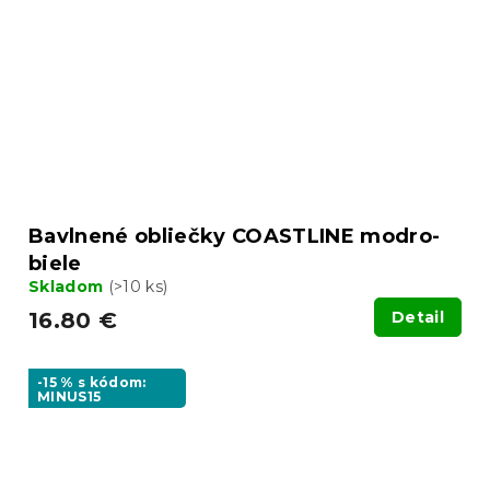
Bavlnené obliečky COASTLINE modro-
biele
Skladom
(>10 ks)
16.80 €
Detail
-15 % s kódom:
MINUS15