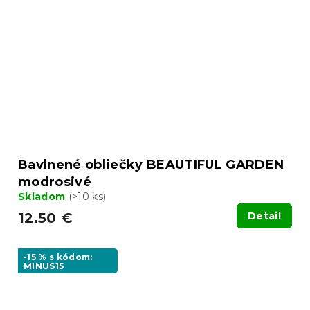
Bavlnené obliečky BEAUTIFUL GARDEN
modrosivé
Skladom
(>10 ks)
12.50 €
Detail
-15 % s kódom:
MINUS15