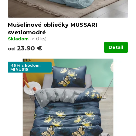
t
o
v
Mušelínové obliečky MUSSARI
svetlomodré
Skladom
(>10 ks)
23.90 €
Detail
od
-15 % s kódom:
MINUS15