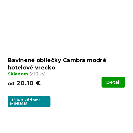
Bavlnené obliečky Cambra modré
hotelové vrecko
Skladom
(>10 ks)
20.10 €
Detail
od
-15 % s kódom:
MINUS15