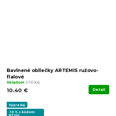
Bavlnené obliečky ARTEMIS ružovo-
fialové
Skladom
(>10 ks)
10.40 €
Detail
Výpredaj
-10 % s kódom:
BTS10