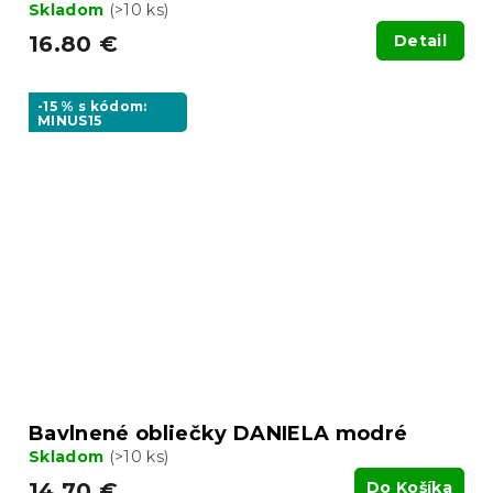
Skladom
(>10 ks)
16.80 €
Detail
-15 % s kódom:
MINUS15
Bavlnené obliečky DANIELA modré
Skladom
(>10 ks)
14.70 €
Do Košíka