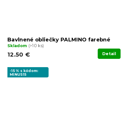
Bavlnené obliečky PALMINO farebné
Skladom
(>10 ks)
12.50 €
Detail
-15 % s kódom:
MINUS15