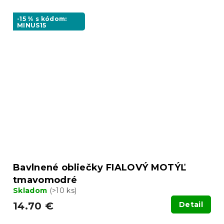
-15 % s kódom:
MINUS15
Bavlnené obliečky FIALOVÝ MOTÝĽ
tmavomodré
Skladom
(>10 ks)
14.70 €
Detail