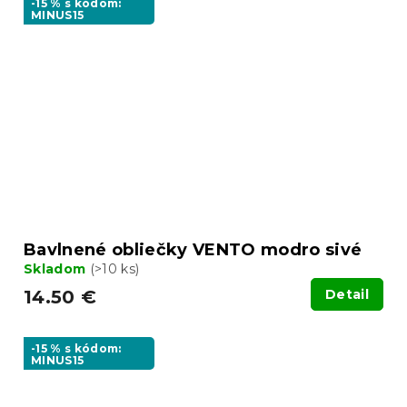
-15 % s kódom:
MINUS15
Bavlnené obliečky VENTO modro sivé
Skladom
(>10 ks)
14.50 €
Detail
-15 % s kódom:
MINUS15