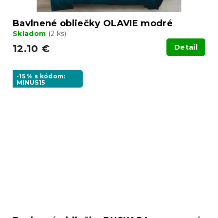
Bavlnené obliečky OLAVIE modré
Skladom
(2 ks)
12.10 €
Detail
-15 % s kódom:
MINUS15