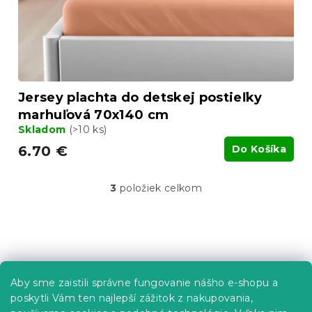
Jersey plachta do detskej postieľky
marhuľová 70x140 cm
Skladom
(>10 ks)
6.70 €
Do Košíka
3
položiek celkom
O
v
l
á
Z
d
á
a
p
c
Informácie pre vás
Aby sme zaistili správne fungovanie nášho e-shopu a
i
ä
e
poskytli Vám ten najlepší zážitok z nakupovania,
t
Predajne