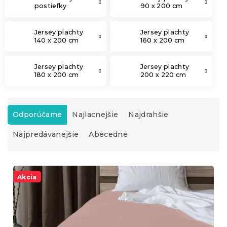
postieľky
90 x 200 cm
Jersey plachty
Jersey plachty
140 x 200 cm
160 x 200 cm
Jersey plachty
Jersey plachty
180 x 200 cm
200 x 220 cm
R
a
Odporúčame
Najlacnejšie
Najdrahšie
d
Najpredávanejšie
Abecedne
e
n
i
V
e
ý
Akcia
p
p
r
i
o
s
d
p
u