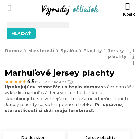
Prejsť
N
na
KO
obsah
HĽADAŤ
Domov
Miestnosti
Spálňa
Plachty
Jersey
Ma
plachty
je
pl
Marhuľové jersey plachty
★★★★★
★★★★★
4,5
z 14 640 recenzií
Upokojujúcu atmosféru a teplo domova
vám pomôže
vykúzliť marhuľová Jersey plachta. Ľahko ju
skombinujete so svetlejšími i tmavšími odtieňmi farieb.
Jersey plachty sú veľmi pevné a hebké.
Pri správnej
starostlivosti si drží svoju farebnosť.
Do detskej
Jersey plachty