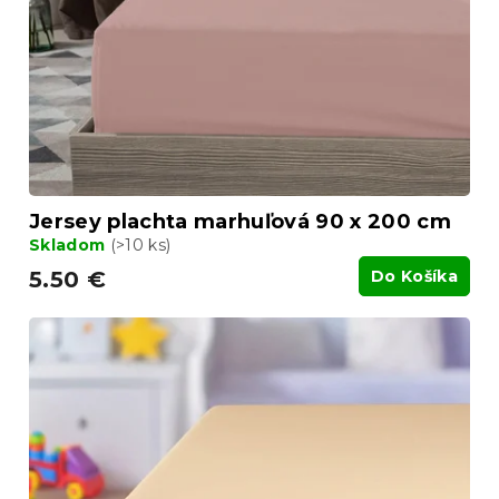
r
k
o
t
d
o
u
v
k
t
o
v
Jersey plachta marhuľová 90 x 200 cm
Skladom
(>10 ks)
5.50 €
Do Košíka