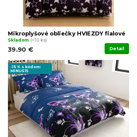
k
t
o
v
Mikroplyšové obliečky HVIEZDY fialové
Skladom
(>10 ks)
39.90 €
Detail
-15 % s kódom:
MINUS15