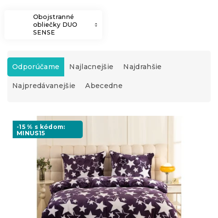
Obojstranné
obliečky DUO
SENSE
R
a
Odporúčame
Najlacnejšie
Najdrahšie
d
Najpredávanejšie
Abecedne
e
n
i
V
e
ý
-15 % s kódom:
p
MINUS15
p
r
i
o
s
d
p
u
r
k
o
t
d
o
u
v