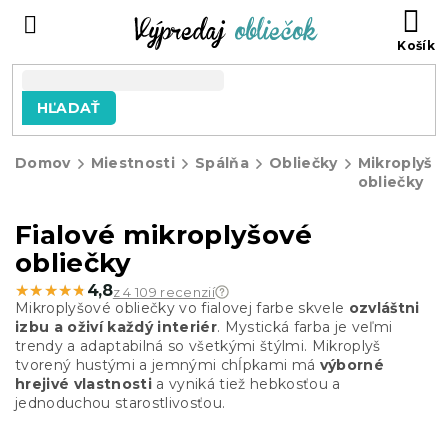
Prejsť
N
na
KO
obsah
HĽADAŤ
Domov
Miestnosti
Spálňa
Obliečky
Mikroplyšo
obliečky
Fialové mikroplyšové
obliečky
★★★★★
★★★★★
4,8
z 4 109 recenzií
Mikroplyšové obliečky vo fialovej farbe skvele
ozvláštni
izbu a oživí každý interiér
. Mystická farba je veľmi
trendy a adaptabilná so všetkými štýlmi. Mikroplyš
tvorený hustými a jemnými chĺpkami má
výborné
hrejivé vlastnosti
a vyniká tiež hebkosťou a
jednoduchou starostlivosťou.