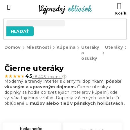
Prejsť
N
na
KO
obsah
HĽADAŤ
Domov
Miestnosti
Kúpeľňa
Uteráky
Uteráky
a
osušky
Čierne uteráky
★★★★★
★★★★★
4,5
z 5 405 recenzií
Moderný a trendy interiér s čiernymi doplnkami
pôsobí
vkusným a upraveným dojmom.
Čierne uteráky a
doplnky sa hodia do svetlejších interiérov kúpeľní, kde
vytvára tajomný vzhľad. Doplnky v čiernych farbách sú
obľúbené u
mužov alebo tiež v pánskych holičstvách.
Nejlacnejšie