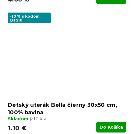
-10 % s kódom:
BTS10
Detský uterák Bella čierny 30x50 cm,
100% bavlna
Skladom
(>10 ks)
1.10 €
Do Košíka