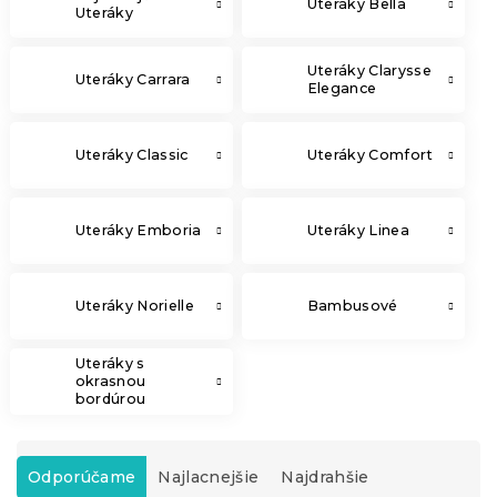
Uteráky Bella
Uteráky
Uteráky Clarysse
Uteráky Carrara
Elegance
Uteráky Classic
Uteráky Comfort
Uteráky Emboria
Uteráky Linea
Uteráky Norielle
Bambusové
Uteráky s
okrasnou
bordúrou
R
a
Odporúčame
Najlacnejšie
Najdrahšie