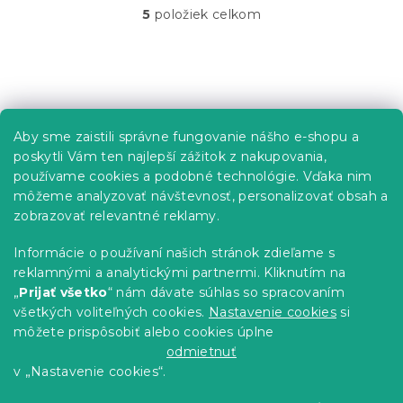
5
položiek celkom
O
v
l
á
Z
d
á
a
p
c
Informácie pre vás
Aby sme zaistili správne fungovanie nášho e-shopu a
i
ä
poskytli Vám ten najlepší zážitok z nakupovania,
e
t
Predajne
p
používame cookies a podobné technológie. Vďaka nim
i
r
Sledovanie objednávky
môžeme analyzovať návštevnosť, personalizovať obsah a
e
v
Možnosti doručenia
zobrazovať relevantné reklamy.
k
Možnosti platby
y
Informácie o používaní našich stránok zdieľame s
v
Reklamácie a vrátenie tovaru
reklamnými a analytickými partnermi. Kliknutím na
ý
Kontakty
„
Prijať všetko
“ nám dávate súhlas so spracovaním
p
Obchodné podmienky
i
všetkých voliteľných cookies.
Nastavenie cookies
si
Podmienky ochrany osobných údajov
s
môžete prispôsobiť alebo cookies úplne
u
Etický kódex
odmietnuť
v „Nastavenie cookies“.
Pre partnerov