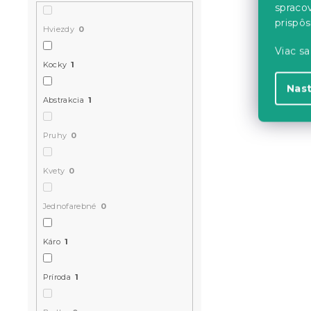
spraco
prispô
Hviezdy
0
Viac sa
Kocky
1
Nas
Abstrakcia
1
Pruhy
0
Kvety
0
Jednofarebné
0
Káro
1
Príroda
1