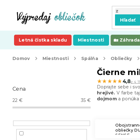
Prejsť
na
obsah
Hľadať
Letná čistka skladu
Miestnosti
Záhrada
Domov
Miestnosti
Spálňa
Obliečky
B
Čierne mi
o
★★★★★
★★★★★
4,8
z 4 1
č
Doprajte sebe i sv
Cena
n
hrejivé.
V farbe ta
ý
dojmom
a ponúka 
22
€
35
€
p
a
n
e
Obojstrann
obliečky D
l
SENSE