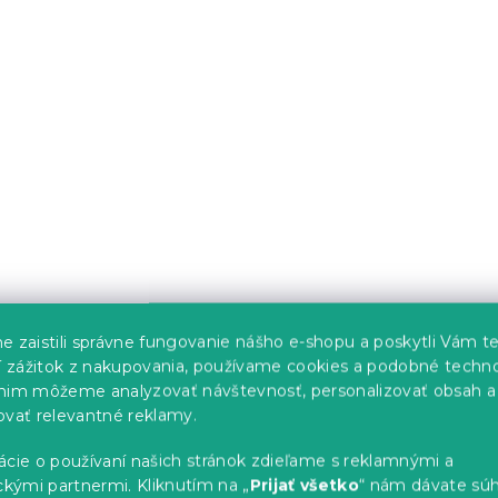
e zaistili správne fungovanie nášho e-shopu a poskytli Vám t
ší zážitok z nakupovania, používame cookies a podobné techno
nim môžeme analyzovať návštevnosť, personalizovať obsah a
ovať relevantné reklamy.
ácie o používaní našich stránok zdieľame s reklamnými a
ckými partnermi. Kliknutím na „
Prijať všetko
“ nám dávate súh