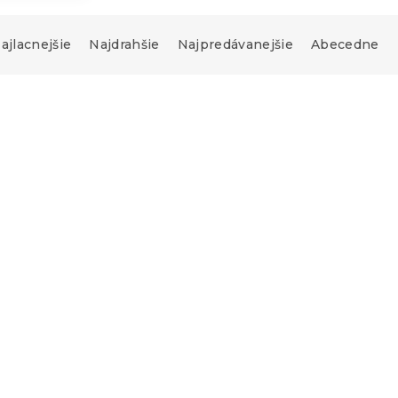
ajlacnejšie
Najdrahšie
Najpredávanejšie
Abecedne
-15 % s kódom:
MINUS15
ikroplyš ALBURY
Obliečky mikroplyš
VELVETIA farebné
Skladom
(>10 ks)
22.10 €
od