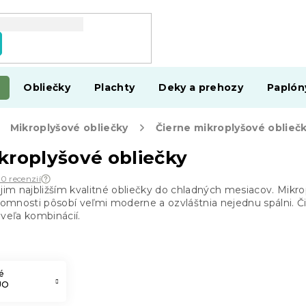
Obliečky
Plachty
Deky a prehozy
Paplón
Mikroplyšové obliečky
Čierne mikroplyšové oblieč
kroplyšové obliečky
10 recenzií
ojim najbližším kvalitné obliečky do chladných mesiacov. Mikr
jomnosti pôsobí veľmi moderne a ozvláštnia nejednu spálni. Č
veľa kombinácií.
é
UO