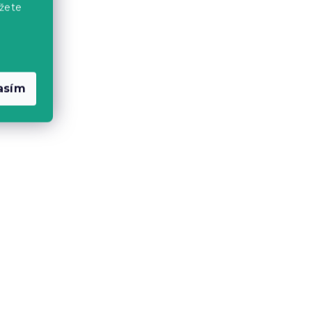
žete
asím