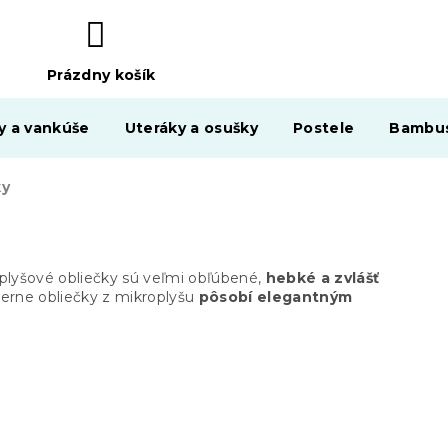
Prázdny košík
NÁKUPNÝ
KOŠÍK
y a vankúše
Uteráky a osušky
Postele
Bambus
ky
oplyšové obliečky sú veľmi obľúbené,
hebké a zvlášť
ierne obliečky z mikroplyšu
pôsobí elegantným