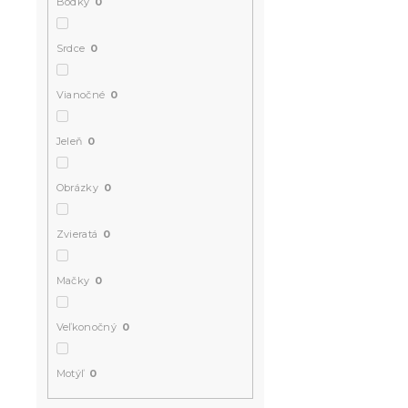
Bodky
0
Srdce
0
Vianočné
0
Jeleň
0
Obrázky
0
Zvieratá
0
Mačky
0
Veľkonočný
0
Motýľ
0