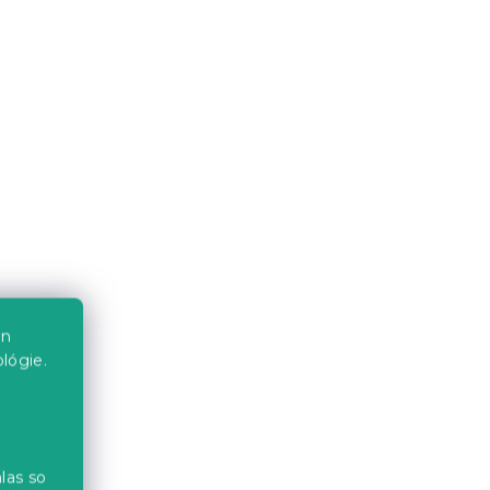
en
lógie.
las so