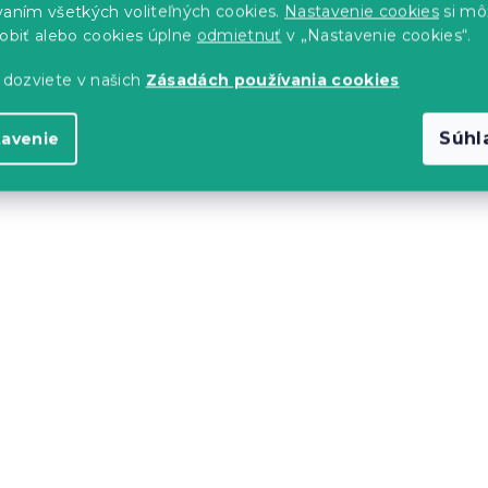
vaním všetkých voliteľných cookies.
Nastavenie cookies
si mô
sobiť alebo cookies úplne
odmietnuť
v „Nastavenie cookies“.
 dozviete v našich
Zásadách používania cookies
Súhl
tavenie