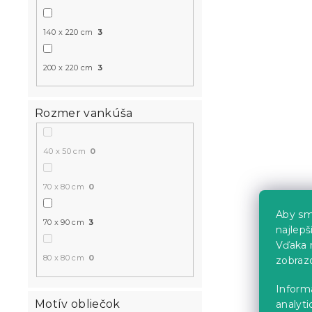
140 x 220 cm
3
200 x 220 cm
3
Rozmer vankúša
40 x 50 cm
0
70 x 80 cm
0
Aby sm
70 x 90 cm
3
najlep
Vďaka 
80 x 80 cm
0
zobraz
Inform
Motív obliečok
analyti