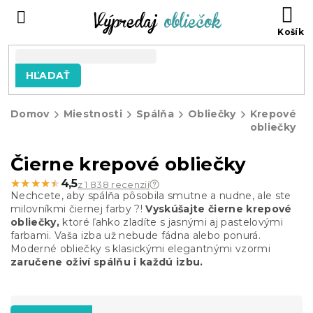
Prejsť
N
na
KO
obsah
HĽADAŤ
Domov
Miestnosti
Spálňa
Obliečky
Krepové
obliečky
Čierne krepové obliečky
★★★★★
★★★★★
4,5
z 1 838 recenzií
Nechcete, aby spálňa pôsobila smutne a nudne, ale ste
milovníkmi čiernej farby ?!
Vyskúšajte čierne krepové
obliečky,
ktoré ľahko zladíte s jasnými aj pastelovými
farbami. Vaša izba už nebude fádna alebo ponurá.
Moderné obliečky s klasickými elegantnými vzormi
zaručene oživí spálňu i každú izbu.
R