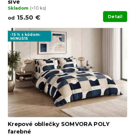
sivé
Skladom
(>10 ks)
15.50 €
Detail
od
-15 % s kódom:
MINUS15
Krepové obliečky SOMVORA POLY
farebné