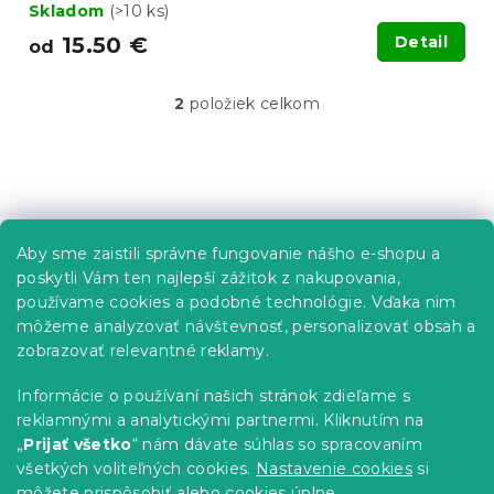
Skladom
(>10 ks)
15.50 €
Detail
od
2
položiek celkom
O
v
l
á
Z
d
á
a
p
c
Informácie pre vás
Aby sme zaistili správne fungovanie nášho e-shopu a
i
ä
e
poskytli Vám ten najlepší zážitok z nakupovania,
t
Predajne
p
používame cookies a podobné technológie. Vďaka nim
i
r
Sledovanie objednávky
môžeme analyzovať návštevnosť, personalizovať obsah a
e
v
Možnosti doručenia
zobrazovať relevantné reklamy.
k
Možnosti platby
y
Informácie o používaní našich stránok zdieľame s
v
Reklamácie a vrátenie tovaru
reklamnými a analytickými partnermi. Kliknutím na
ý
Kontakty
„
Prijať všetko
“ nám dávate súhlas so spracovaním
p
Obchodné podmienky
i
všetkých voliteľných cookies.
Nastavenie cookies
si
Podmienky ochrany osobných údajov
s
môžete prispôsobiť alebo cookies úplne