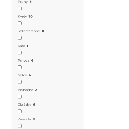
Pruhy
8
Kvety
10
Jednofarebné
8
Káro
1
Krepové ob
POLY béžov
Príroda
6
Skladom
(>10 k
15.10 €
od
Srdce
4
Vianočné
2
-15 % s kódom:
MINUS15
Obrázky
6
Zvieratá
8