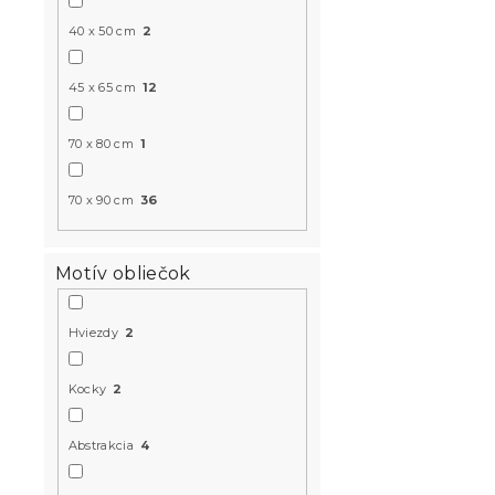
-10 % s kódom:
BTS10
40 x 50 cm
2
45 x 65 cm
12
70 x 80 cm
1
70 x 90 cm
36
Krepové ob
Motív obliečok
Skladom
(>10 k
Hviezdy
2
18 €
od
Kocky
2
-15 % s kódom:
Abstrakcia
4
MINUS15