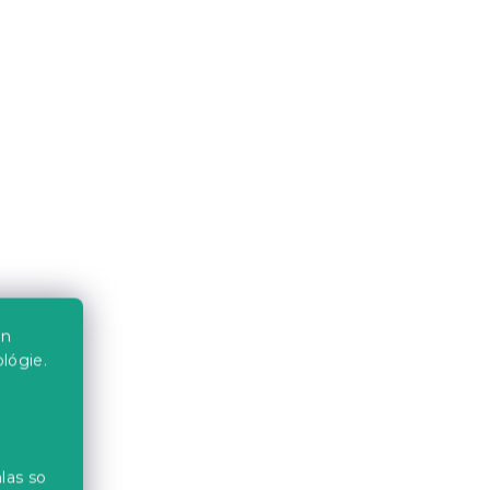
Skladom
(>10 ks)
16.80 €
-15 % s kódom:
MINUS15
en
Krepové obliečky HEARTILO
lógie.
NOROO
POLY béžové
Skladom
(>10 ks)
15.50 €
od
las so