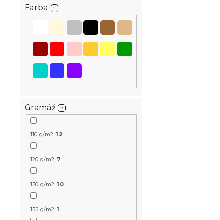
Farba
?
Krepové ob
POLY sivobi
Skladom
(>10 k
15.10 €
od
Gramáž
?
Top kvalita
-15 % s kódom:
110 g/m2
12
MINUS15
120 g/m2
7
130 g/m2
10
135 g/m2
1