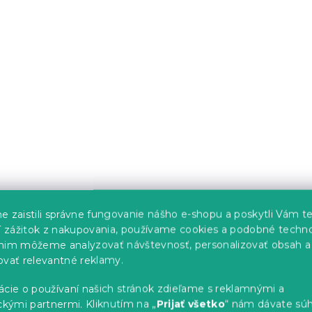
s)
Skladom
(2 ks)
15.10 €
od
-10 % s kódom:
BTS10
e zaistili správne fungovanie nášho e-shopu a poskytli Vám t
liečky do
Krepové obliečky do
ší zážitok z nakupovania, používame cookies a podobné techno
Renforcé DIGGERO
postieľky Renforcé DI
nim môžeme analyzovať návštevnosť, personalizovať obsah a
ovať relevantné reklamy.
farebné
s)
Skladom
(>10 ks)
ácie o používaní našich stránok zdieľame s reklamnými a
10 €
ckými partnermi. Kliknutím na „
Prijať všetko
“ nám dávate súh