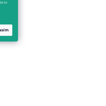
žete
-15 % s kódom:
MINUS15
asím
forcé
Krepové obliečky ALTERNA
POLY sivé
Skladom
(>10 ks)
15.10 €
od