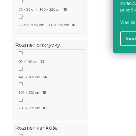
spraco
prispô
70 x 90 cm | 140 x 220 cm
15
-15 % s kódom:
MINUS15
Viac sa
2 ks 70 x 90 cm | 200 x 220 cm
16
Nas
Rozmer prikrývky
90 x 140 cm
12
140 x 200 cm
36
Krepové ob
modré
140 x 220 cm
15
Skladom
(>10 k
200 x 220 cm
16
18.40 €
Rozmer vankúša