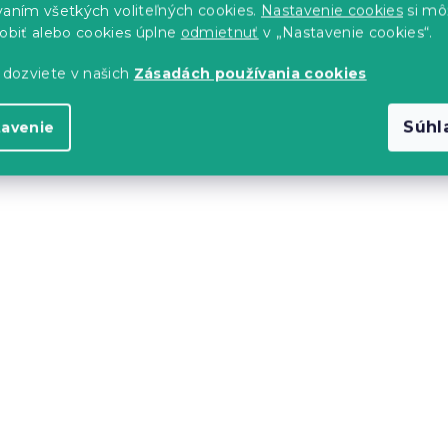
vaním všetkých voliteľných cookies.
Nastavenie cookies
si mô
sobiť alebo cookies úplne
odmietnuť
v „Nastavenie cookies“.
Top kvalita
 dozviete v našich
Zásadách používania cookies
-15 % s kódom:
MINUS15
Súhl
tavenie
liečky ROMANCE
Krepové obliečky z Ren
bavlny ORANGE KUBE
farebné
s)
Skladom
(>10 ks)
20 €