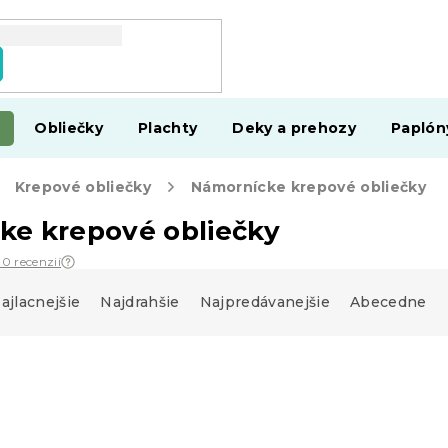
Obliečky
Plachty
Deky a prehozy
Paplón
Krepové obliečky
Námornícke krepové obliečky
ke krepové obliečky
30 recenzií
ajlacnejšie
Najdrahšie
Najpredávanejšie
Abecedne
Akcia
Top kvalita