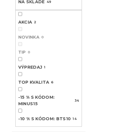
s
r
NA SKLADE
49
p
o
r
d
o
u
AKCIA
2
d
k
u
t
NOVINKA
0
k
o
t
v
Krepové ob
TIP
o
0
RIBBON POL
v
Skladom
(>10 k
VÝPREDAJ
1
15.50 €
od
TOP KVALITA
6
-15 % s kódom:
-15 % S KÓDOM:
MINUS15
34
MINUS15
-10 % S KÓDOM: BTS10
14