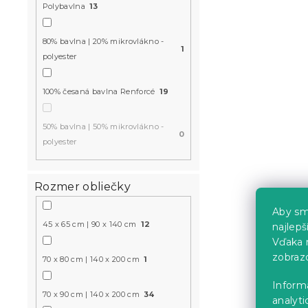
Skladom
(>10 k
Polybavlna
13
15.50 €
od
80% bavlna | 20% mikrovlákno -
1
polyester
-10 % s kódom:
BTS10
100% česaná bavlna Renforcé
19
50% bavlna | 50% mikrovlákno -
0
polyester
Rozmer obliečky
Aby sm
Krepové ob
45 x 65 cm | 90 x 140 cm
12
najlep
postieľky 
Vďaka 
zobraz
farebné
70 x 80 cm | 140 x 200 cm
1
Skladom
(>10 k
Inform
10 €
70 x 90 cm | 140 x 200 cm
34
analyti