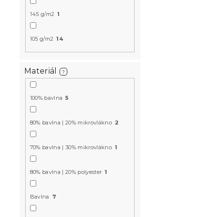
Krepové obl
145 g/m2
1
bavlny GR
zelené
Skladom
(>10 k
105 g/m2
14
20 €
Materiál
?
-15 % s kódom:
MINUS15
100% bavlna
5
80% bavlna | 20% mikrovlákno
2
70% bavlna | 30% mikrovlákno
1
80% bavlna | 20% polyester
1
Krepové ob
Bavlna
7
TREES POLY