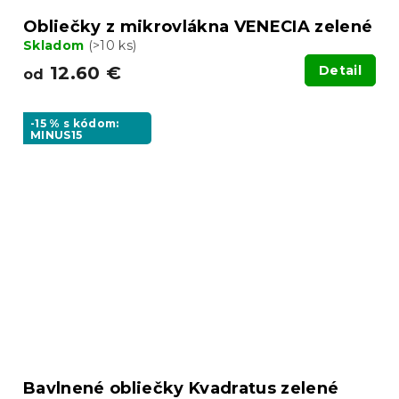
Obliečky z mikrovlákna VENECIA zelené
Skladom
(>10 ks)
12.60 €
Detail
od
-15 % s kódom:
MINUS15
Bavlnené obliečky Kvadratus zelené