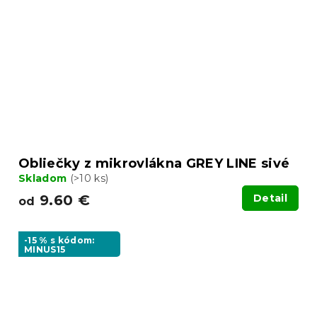
Obliečky z mikrovlákna GREY LINE sivé
Skladom
(>10 ks)
9.60 €
Detail
od
-15 % s kódom:
MINUS15