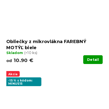
Obliečky z mikrovlákna FAREBNÝ
MOTÝĽ biele
Skladom
(>10 ks)
10.90 €
Detail
od
Akcia
-15 % s kódom:
MINUS15