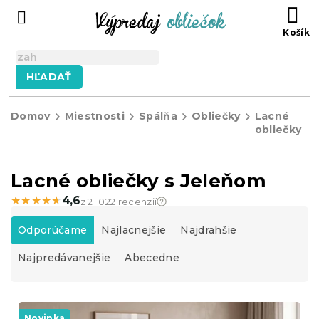
Prejsť
N
na
KO
obsah
HĽADAŤ
Domov
Miestnosti
Spálňa
Obliečky
Lacné
obliečky
Lacné obliečky s Jeleňom
★★★★★
★★★★★
4,6
z 21 022 recenzií
R
a
Odporúčame
Najlacnejšie
Najdrahšie
d
Najpredávanejšie
Abecedne
e
n
i
V
e
ý
Novinka