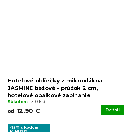
Hotelové obliečky z mikrovlákna
JASMINE béžové - prúžok 2 cm,
hotelové obálkové zapínanie
Skladom
(>10 ks)
12.90 €
Detail
od
-15 % s kódom:
MINUS15