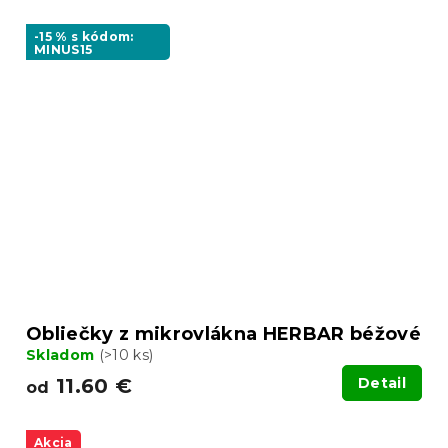
-15 % s kódom:
MINUS15
Obliečky z mikrovlákna HERBAR béžové
Skladom
(>10 ks)
11.60 €
Detail
od
Akcia