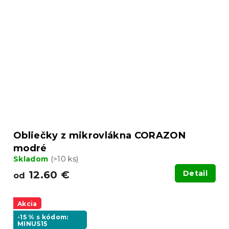
Obliečky z mikrovlákna CORAZON
modré
Skladom
(>10 ks)
12.60 €
Detail
od
Akcia
-15 % s kódom:
MINUS15