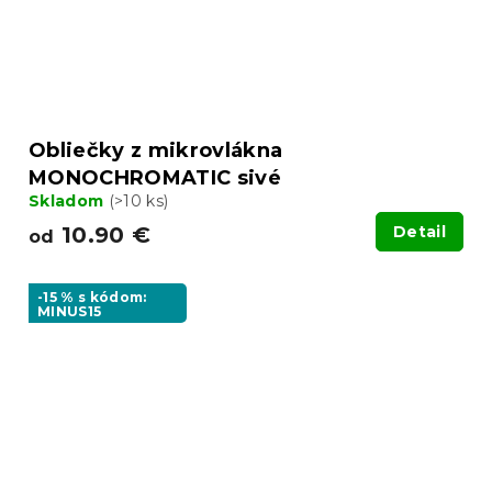
Obliečky z mikrovlákna
MONOCHROMATIC sivé
Skladom
(>10 ks)
10.90 €
Detail
od
-15 % s kódom:
MINUS15