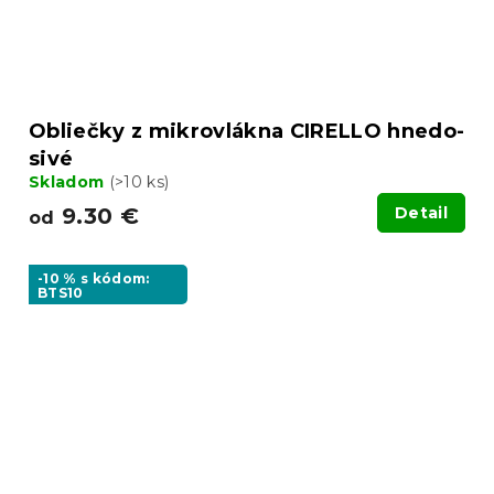
Obliečky z mikrovlákna CIRELLO hnedo-
sivé
Skladom
(>10 ks)
9.30 €
Detail
od
-10 % s kódom:
BTS10