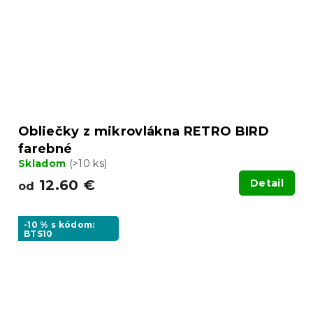
Obliečky z mikrovlákna RETRO BIRD
farebné
Skladom
(>10 ks)
12.60 €
Detail
od
-10 % s kódom:
BTS10