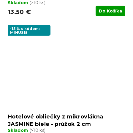
Skladom
(>10 ks)
13.50 €
Do Košíka
-15 % s kódom:
MINUS15
Hotelové obliečky z mikrovlákna
JASMINE biele - prúžok 2 cm
Skladom
(>10 ks)