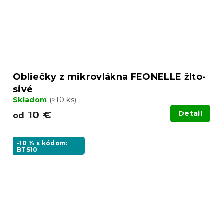
Obliečky z mikrovlákna FEONELLE žlto-
sivé
Skladom
(>10 ks)
10 €
Detail
od
-10 % s kódom:
BTS10