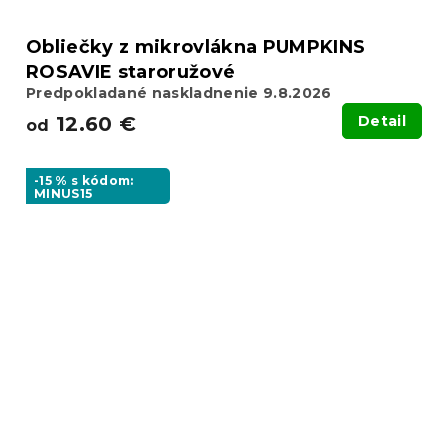
Obliečky z mikrovlákna PUMPKINS
ROSAVIE staroružové
Predpokladané naskladnenie 9.8.2026
12.60 €
Detail
od
-15 % s kódom:
MINUS15