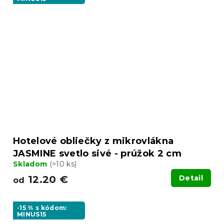
Hotelové obliečky z mikrovlákna
JASMINE svetlo sivé - prúžok 2 cm
Skladom
(>10 ks)
12.20 €
Detail
od
-15 % s kódom:
MINUS15