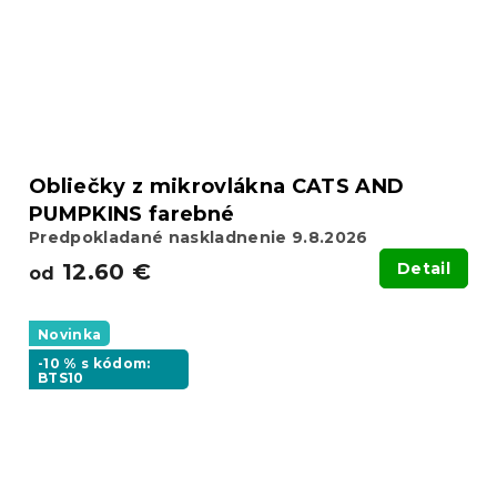
Obliečky z mikrovlákna CATS AND
PUMPKINS farebné
Predpokladané naskladnenie 9.8.2026
12.60 €
Detail
od
Novinka
-10 % s kódom:
BTS10