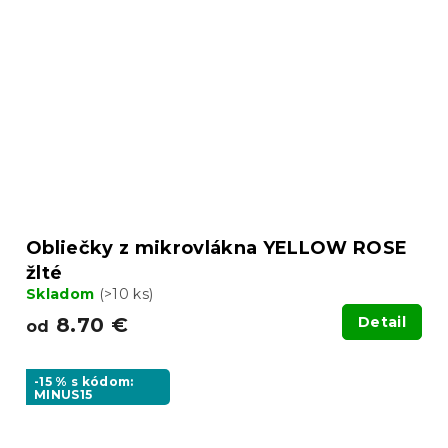
Obliečky z mikrovlákna YELLOW ROSE
žlté
Skladom
(>10 ks)
8.70 €
Detail
od
-15 % s kódom:
MINUS15