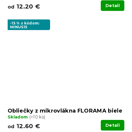
12.20 €
Detail
od
-15 % s kódom:
MINUS15
Obliečky z mikrovlákna FLORAMA biele
Skladom
(>10 ks)
12.60 €
Detail
od