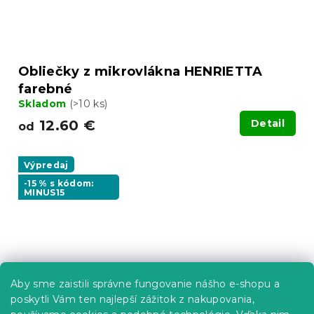
Obliečky z mikrovlákna HENRIETTA
farebné
Skladom
(>10 ks)
12.60 €
Detail
od
Výpredaj
-15 % s kódom:
MINUS15
Aby sme zaistili správne fungovanie nášho e-shopu a
poskytli Vám ten najlepší zážitok z nakupovania,