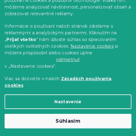
používame cookies a podobné technológie. Vďaka nim
môžeme analyzovať návštevnosť, personalizovať obsah a
zobrazovať relevantné reklamy.
Obliečky z mikrovlákna VISATA čierne
Informácie o používaní našich stránok zdieľame s
Skladom
(>10 ks)
reklamnými a analytickými partnermi. Kliknutím na
„
Prijať všetko
“ nám dávate súhlas so spracovaním
12.60 €
Detail
od
všetkých voliteľných cookies.
Nastavenie cookies
si
môžete prispôsobiť alebo cookies úplne
-15 % s kódom:
odmietnuť
MINUS15
v „Nastavenie cookies“.
Viac sa dozviete v našich
Zásadách používania
cookies
Nastavenie
Súhlasím