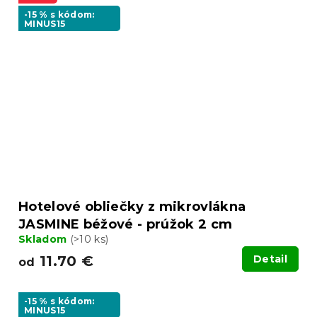
-15 % s kódom:
MINUS15
Hotelové obliečky z mikrovlákna
JASMINE béžové - prúžok 2 cm
Skladom
(>10 ks)
11.70 €
Detail
od
-15 % s kódom:
MINUS15