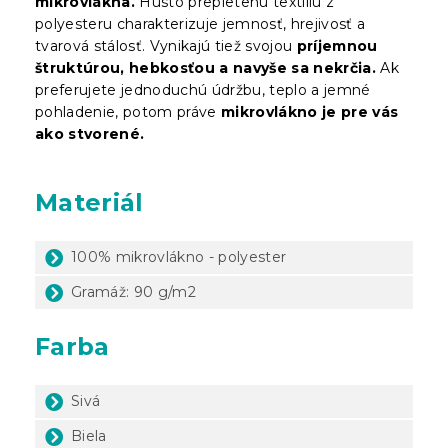
mikrovlákna.
Husto prepletenú textíliu z
polyesteru charakterizuje jemnosť, hrejivosť a
tvarová stálosť. Vynikajú tiež svojou
príjemnou
štruktúrou, hebkosťou a navyše sa nekrčia.
Ak
preferujete jednoduchú údržbu, teplo a jemné
pohladenie, potom práve
mikrovlákno je pre vás
ako stvorené.
Materiál
100% mikrovlákno - polyester
Gramáž: 90 g/m2
Farba
Sivá
Biela