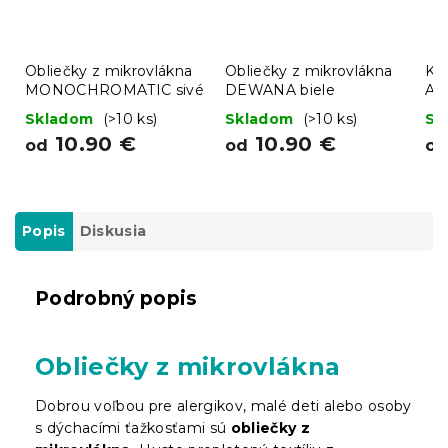
Obliečky z mikrovlákna
Obliečky z mikrovlákna
Kr
MONOCHROMATIC sivé
DEWANA biele
AL
Skladom
(>10 ks)
Skladom
(>10 ks)
Sk
10.90 €
10.90 €
od
od
o
Popis
Diskusia
Podrobný popis
Obliečky z mikrovlákna
Dobrou voľbou pre alergikov, malé deti alebo osoby
s dýchacími ťažkosťami sú
obliečky z