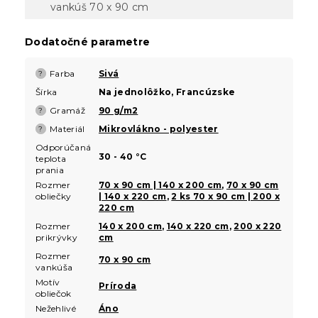
vankúš 70 x 90 cm
Dodatočné parametre
Farba
Sivá
?
Šírka
Na jednolôžko, Francúzske
Gramáž
90 g/m2
?
Materiál
Mikrovlákno - polyester
?
Odporúčaná
30 - 40 °C
teplota
prania
Rozmer
70 x 90 cm | 140 x 200 cm
,
70 x 90 cm
obliečky
| 140 x 220 cm
,
2 ks 70 x 90 cm | 200 x
220 cm
Rozmer
140 x 200 cm
,
140 x 220 cm
,
200 x 220
prikrývky
cm
Rozmer
70 x 90 cm
vankúša
Motív
Príroda
obliečok
Nežehlivé
Áno