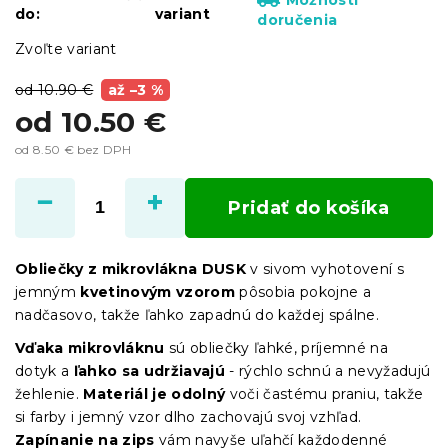
do:
variant
doručenia
Zvoľte variant
od 10.90 €
až –3 %
od
10.50 €
od
8.50 €
bez DPH
Jednotková
cena:
Pridať do košíka
Obliečky z mikrovlákna DUSK
v sivom vyhotovení s
jemným
kvetinovým vzorom
pôsobia pokojne a
nadčasovo, takže ľahko zapadnú do každej spálne.
Vďaka mikrovláknu
sú obliečky ľahké, príjemné na
dotyk a
ľahko sa udržiavajú
- rýchlo schnú a nevyžadujú
žehlenie.
Materiál je odolný
voči častému praniu, takže
si farby i jemný vzor dlho zachovajú svoj vzhľad.
Zapínanie na zips
vám navyše uľahčí každodenné