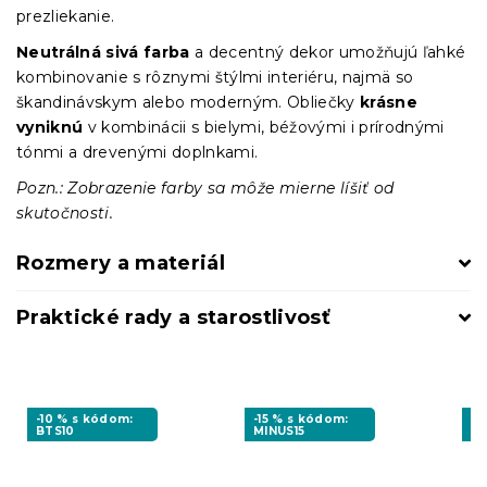
prezliekanie.
Neutrálná sivá farba
a decentný dekor umožňujú ľahké
kombinovanie s rôznymi štýlmi interiéru, najmä so
škandinávskym alebo moderným. Obliečky
krásne
vyniknú
v kombinácii s bielymi, béžovými i prírodnými
tónmi a drevenými doplnkami.
Pozn.: Zobrazenie farby sa môže mierne líšiť od
skutočnosti.
Rozmery a materiál
Praktické rady a starostlivosť
-10 % s kódom:
-15 % s kódom:
-1
BTS10
MINUS15
MI