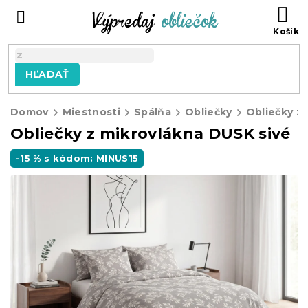
Prejsť
N
na
KO
obsah
HĽADAŤ
Domov
Miestnosti
Spálňa
Obliečky
Obliečky z
Obliečky z mikrovlákna DUSK sivé
-15 % s kódom: MINUS15