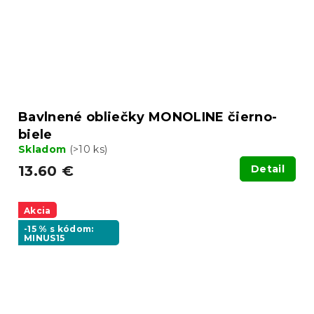
Bavlnené obliečky MONOLINE čierno-
biele
Skladom
(>10 ks)
13.60 €
Detail
Akcia
-15 % s kódom:
MINUS15