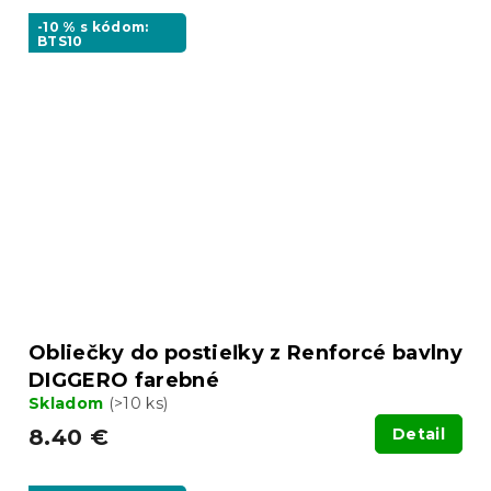
-10 % s kódom:
BTS10
Obliečky do postieľky z Renforcé bavlny
DIGGERO farebné
Skladom
(>10 ks)
8.40 €
Detail