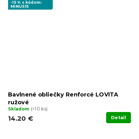
-15 % s kódom:
MINUS15
Bavlnené obliečky Renforcé LOVITA
ružové
Skladom
(>10 ks)
14.20 €
Detail