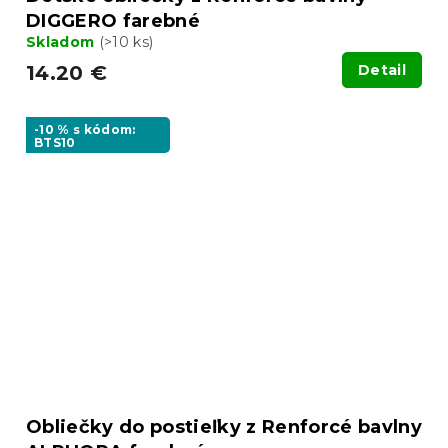
DIGGERO farebné
Skladom
(>10 ks)
14.20 €
Detail
-10 % s kódom:
BTS10
Obliečky do postieľky z Renforcé bavlny