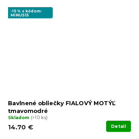
-15 % s kódom:
MINUS15
Bavlnené obliečky FIALOVÝ MOTÝĽ
tmavomodré
Skladom
(>10 ks)
14.70 €
Detail