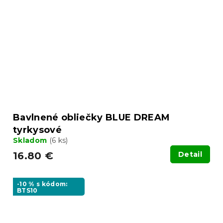
Bavlnené obliečky BLUE DREAM
tyrkysové
Skladom
(6 ks)
16.80 €
Detail
-10 % s kódom:
BTS10