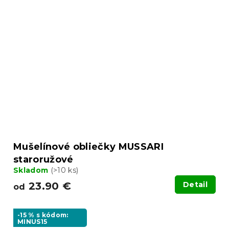
Mušelínové obliečky MUSSARI
staroružové
Skladom
(>10 ks)
23.90 €
Detail
od
-15 % s kódom:
MINUS15