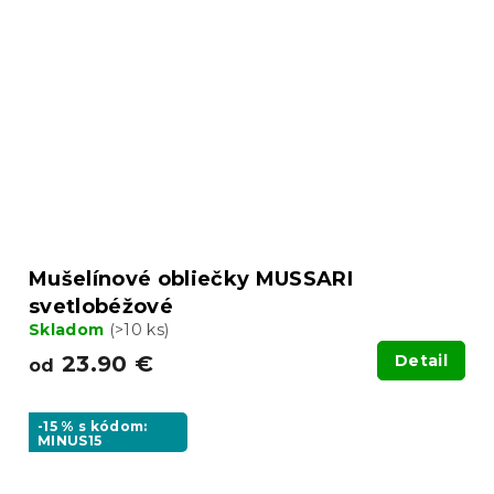
Mušelínové obliečky MUSSARI
svetlobéžové
Skladom
(>10 ks)
23.90 €
Detail
od
-15 % s kódom:
MINUS15