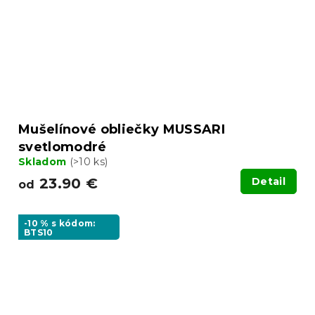
Mušelínové obliečky MUSSARI
svetlomodré
Skladom
(>10 ks)
23.90 €
Detail
od
-10 % s kódom:
BTS10