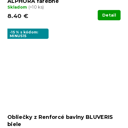
ALPHORA farebné
Skladom
(>10 ks)
8.40 €
Detail
-15 % s kódom:
MINUS15
Obliečky z Renforcé bavlny BLUVERIS
biele