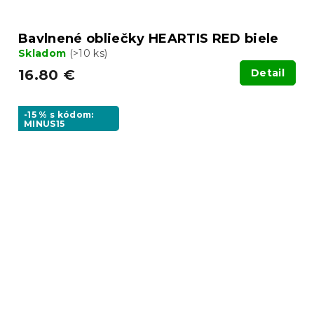
Bavlnené obliečky HEARTIS RED biele
Skladom
(>10 ks)
16.80 €
Detail
-15 % s kódom:
MINUS15