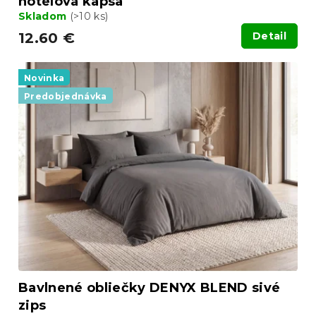
hotelová kapsa
Skladom
(>10 ks)
12.60 €
Detail
Novinka
Predobjednávka
Bavlnené obliečky DENYX BLEND sivé
zips