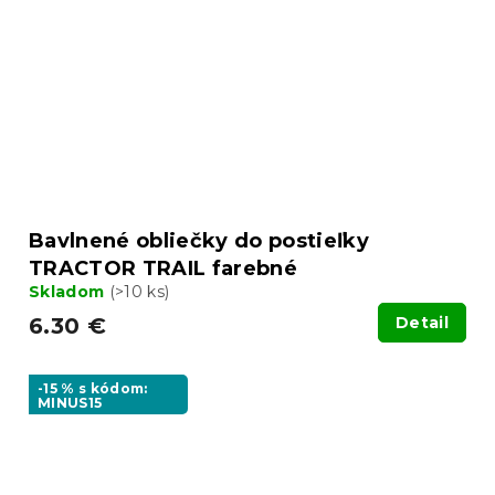
Bavlnené obliečky do postieľky
TRACTOR TRAIL farebné
Skladom
(>10 ks)
6.30 €
Detail
-15 % s kódom:
MINUS15