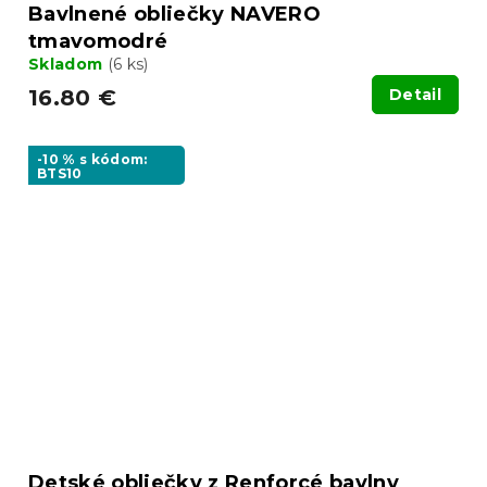
Bavlnené obliečky NAVERO
tmavomodré
Skladom
(6 ks)
16.80 €
Detail
-10 % s kódom:
BTS10
Detské obliečky z Renforcé bavlny