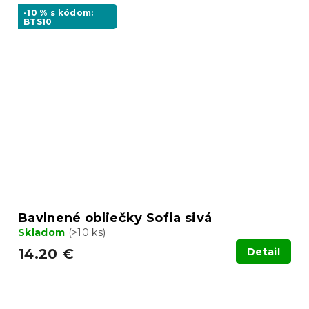
-10 % s kódom:
BTS10
Bavlnené obliečky Sofia sivá
Skladom
(>10 ks)
14.20 €
Detail