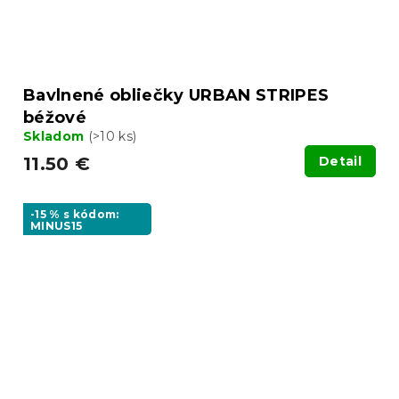
Bavlnené obliečky URBAN STRIPES
béžové
Skladom
(>10 ks)
11.50 €
Detail
-15 % s kódom:
MINUS15