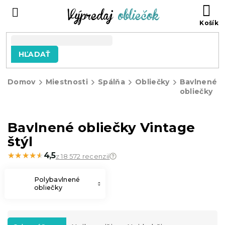
Prejsť
N
na
KO
obsah
HĽADAŤ
Domov
Miestnosti
Spálňa
Obliečky
Bavlnené
obliečky
Bavlnené obliečky Vintage
štýl
★★★★★
★★★★★
4,5
z 18 572 recenzií
Polybavlnené
obliečky
R