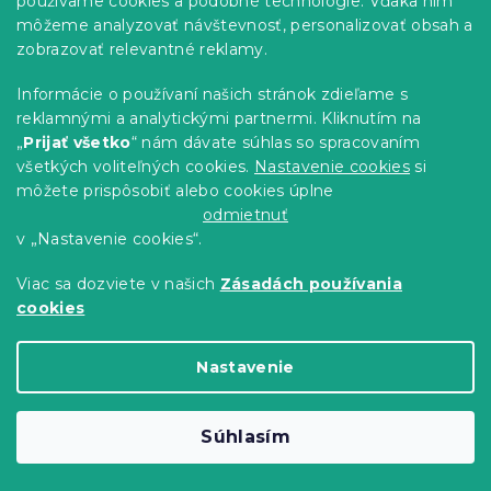
používame cookies a podobné technológie. Vďaka nim
môžeme analyzovať návštevnosť, personalizovať obsah a
zobrazovať relevantné reklamy.
Informácie o používaní našich stránok zdieľame s
reklamnými a analytickými partnermi. Kliknutím na
„
Prijať všetko
“ nám dávate súhlas so spracovaním
všetkých voliteľných cookies.
Nastavenie cookies
si
môžete prispôsobiť alebo cookies úplne
odmietnuť
v „Nastavenie cookies“.
Bavlnené obliečky AUTUMN SOCKS
Viac sa dozviete v našich
Zásadách používania
farebné
cookies
Skladom
(>10 ks)
12.60 €
Detail
od
Nastavenie
-15 % s kódom:
MINUS15
Súhlasím