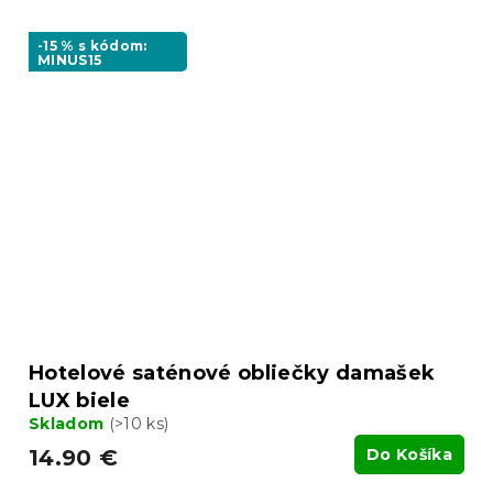
-15 % s kódom:
MINUS15
Hotelové saténové obliečky damašek
LUX biele
Skladom
(>10 ks)
14.90 €
Do Košíka