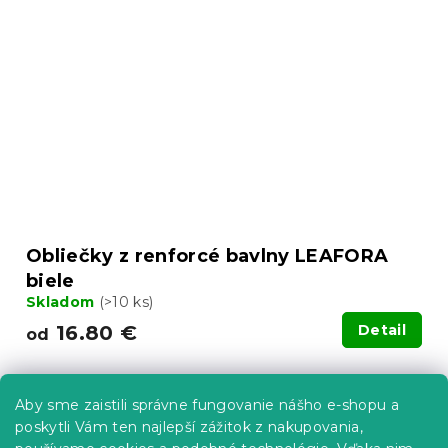
Obliečky z renforcé bavlny LEAFORA
biele
Skladom
(>10 ks)
16.80 €
Detail
od
-15 % s kódom:
MINUS15
Aby sme zaistili správne fungovanie nášho e-shopu a
poskytli Vám ten najlepší zážitok z nakupovania,