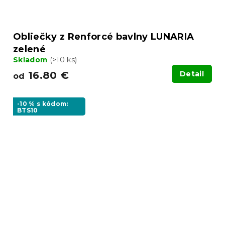
Obliečky z Renforcé bavlny LUNARIA
zelené
Skladom
(>10 ks)
16.80 €
Detail
od
-10 % s kódom:
BTS10