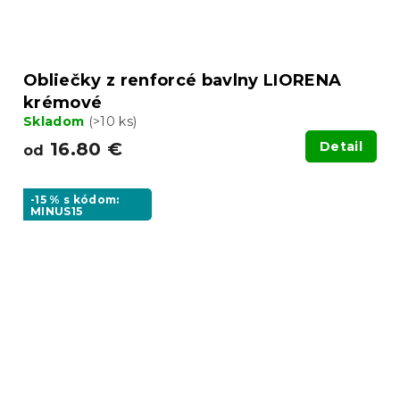
Obliečky z renforcé bavlny LIORENA
krémové
Skladom
(>10 ks)
16.80 €
Detail
od
-15 % s kódom:
MINUS15