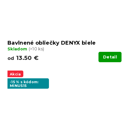
Bavlnené obliečky DENYX biele
Skladom
(>10 ks)
13.50 €
Detail
od
Akcia
-15 % s kódom:
MINUS15