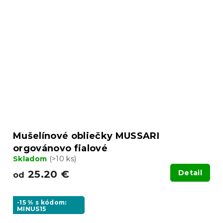
Mušelínové obliečky MUSSARI
orgovánovo fialové
Skladom
(>10 ks)
25.20 €
Detail
od
-15 % s kódom:
MINUS15